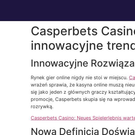
Casperbets Casino
innowacyjne tren
Innowacyjne Rozwiązan
Rynek gier online nigdy nie stoi w miejscu.
Ca
wrażeń sprawia, że kasyna online muszą nie
się jako jeden z głównych graczy kształtując
promocje, Casperbets skupia się na wprowadza
rozrywką.
Casperbets Casino: Neues Spielerlebnis wart
Nowa Definicja Doświ