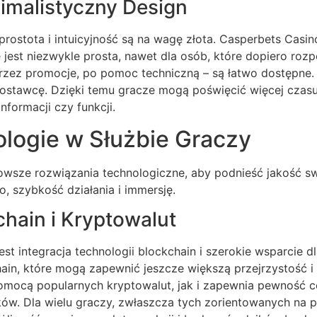
nimalistyczny Design
prostota i intuicyjność są na wagę złota. Casperbets Casin
 jest niezwykle prosta, nawet dla osób, które dopiero roz
 przez promocje, po pomoc techniczną – są łatwo dostępn
dostawcę. Dzięki temu gracze mogą poświęcić więcej czasu 
nformacji czy funkcji.
ogie w Służbie Graczy
nowsze rozwiązania technologiczne, aby podnieść jakość s
, szybkość działania i immersję.
hain i Kryptowalut
st integracja technologii blockchain i szerokie wsparcie 
ain, które mogą zapewnić jeszcze większą przejrzystość i
mocą popularnych kryptowalut, jak i zapewnia pewność co 
ków. Dla wielu graczy, zwłaszcza tych zorientowanych na 