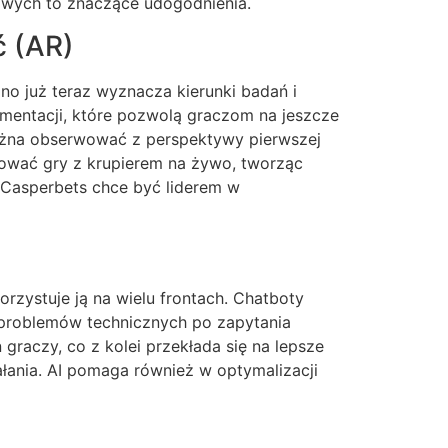
owych to znaczące udogodnienia.
ć (AR)
no już teraz wyznacza kierunki badań i
entacji, które pozwolą graczom na jeszcze
można obserwować z perspektywy pierwszej
zować gry z krupierem na żywo, tworząc
 Casperbets chce być liderem w
rzystuje ją na wielu frontach. Chatboty
 problemów technicznych po zapytania
aczy, co z kolei przekłada się na lepsze
łania. AI pomaga również w optymalizacji