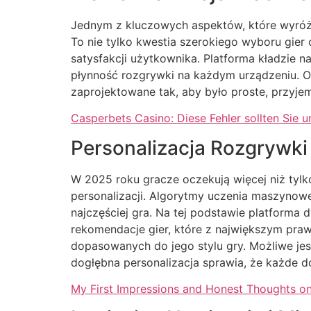
Jednym z kluczowych aspektów, które wyróżni
To nie tylko kwestia szerokiego wyboru gie
satysfakcji użytkownika. Platforma kładzie na
płynność rozgrywki na każdym urządzeniu. Od
zaprojektowane tak, aby było proste, przyjem
Casperbets Casino: Diese Fehler sollten Sie 
Personalizacja Rozgrywk
W 2025 roku gracze oczekują więcej niż tyl
personalizacji. Algorytmy uczenia maszynoweg
najczęściej gra. Na tej podstawie platforma 
rekomendacje gier, które z największym p
dopasowanych do jego stylu gry. Możliwe je
dogłębna personalizacja sprawia, że każde do
My First Impressions and Honest Thoughts o