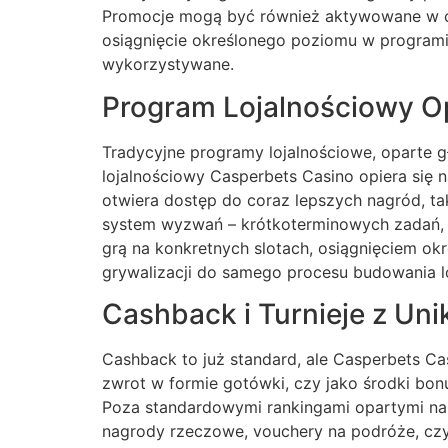
Promocje mogą być również aktywowane w odp
osiągnięcie określonego poziomu w programie 
wykorzystywane.
Program Lojalnościowy O
Tradycyjne programy lojalnościowe, oparte 
lojalnościowy Casperbets Casino opiera się
otwiera dostęp do coraz lepszych nagród, t
system wyzwań – krótkoterminowych zadań, 
grą na konkretnych slotach, osiągnięciem okr
grywalizacji do samego procesu budowania lo
Cashback i Turnieje z Un
Cashback to już standard, ale Casperbets Ca
zwrot w formie gotówki, czy jako środki bon
Poza standardowymi rankingami opartymi na
nagrody rzeczowe, vouchery na podróże, cz