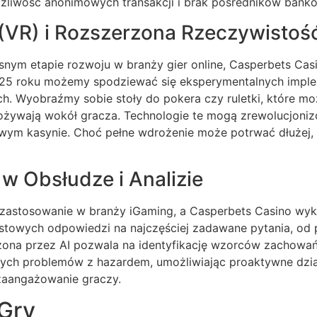
żliwość anonimowych transakcji i brak pośredników bank
(VR) i Rozszerzona Rzeczywistoś
snym etapie rozwoju w branży gier online, Casperbets Casi
25 roku możemy spodziewać się eksperymentalnych implem
ach. Wyobraźmy sobie stoły do pokera czy ruletki, które 
e ożywają wokół gracza. Technologie te mogą zrewolucjoni
wym kasynie. Choć pełne wdrożenie może potrwać dłużej,
 w Obsłudze i Analizie
e zastosowanie w branży iGaming, a Casperbets Casino wyko
astowych odpowiedzi na najczęściej zadawane pytania, od
na przez AI pozwala na identyfikację wzorców zachowań gr
nych problemów z hazardem, umożliwiając proaktywne dzia
zaangażowanie graczy.
 Gry