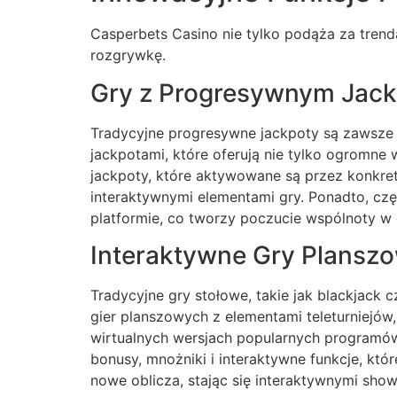
Casperbets Casino nie tylko podąża za trend
rozgrywkę.
Gry z Progresywnym Jack
Tradycyjne progresywne jackpoty są zawsze 
jackpotami, które oferują nie tylko ogromn
jackpoty, które aktywowane są przez konkre
interaktywnymi elementami gry. Ponadto, cz
platformie, co tworzy poczucie wspólnoty w 
Interaktywne Gry Planszow
Tradycyjne gry stołowe, takie jak blackjack 
gier planszowych z elementami teleturniejów
wirtualnych wersjach popularnych programów 
bonusy, mnożniki i interaktywne funkcje, któ
nowe oblicza, stając się interaktywnymi sh