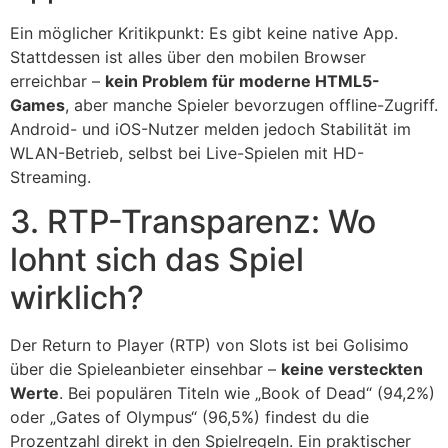
Ein möglicher Kritikpunkt: Es gibt keine native App.
Stattdessen ist alles über den mobilen Browser
erreichbar –
kein Problem für moderne HTML5-
Games
, aber manche Spieler bevorzugen offline-Zugriff.
Android- und iOS-Nutzer melden jedoch Stabilität im
WLAN-Betrieb, selbst bei Live-Spielen mit HD-
Streaming.
3. RTP-Transparenz: Wo
lohnt sich das Spiel
wirklich?
Der Return to Player (RTP) von Slots ist bei Golisimo
über die Spieleanbieter einsehbar –
keine versteckten
Werte
. Bei populären Titeln wie „Book of Dead“ (94,2%)
oder „Gates of Olympus“ (96,5%) findest du die
Prozentzahl direkt in den Spielregeln. Ein praktischer