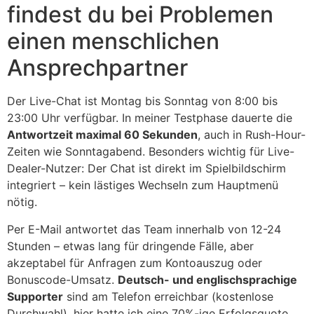
findest du bei Problemen
einen menschlichen
Ansprechpartner
Der Live-Chat ist Montag bis Sonntag von 8:00 bis
23:00 Uhr verfügbar. In meiner Testphase dauerte die
Antwortzeit maximal 60 Sekunden
, auch in Rush-Hour-
Zeiten wie Sonntagabend. Besonders wichtig für Live-
Dealer-Nutzer: Der Chat ist direkt im Spielbildschirm
integriert – kein lästiges Wechseln zum Hauptmenü
nötig.
Per E-Mail antwortet das Team innerhalb von 12-24
Stunden – etwas lang für dringende Fälle, aber
akzeptabel für Anfragen zum Kontoauszug oder
Bonuscode-Umsatz.
Deutsch- und englischsprachige
Supporter
sind am Telefon erreichbar (kostenlose
Durchwahl), hier hatte ich eine 70%-ige Erfolgsquote