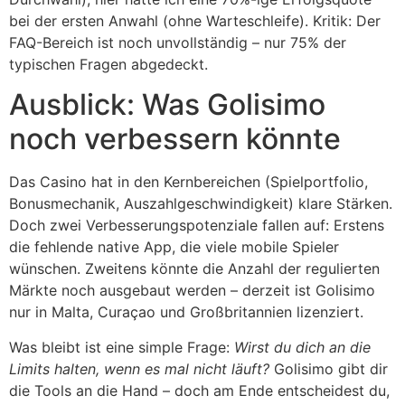
bei der ersten Anwahl (ohne Warteschleife). Kritik: Der
FAQ-Bereich ist noch unvollständig – nur 75% der
typischen Fragen abgedeckt.
Ausblick: Was Golisimo
noch verbessern könnte
Das Casino hat in den Kernbereichen (Spielportfolio,
Bonusmechanik, Auszahlgeschwindigkeit) klare Stärken.
Doch zwei Verbesserungspotenziale fallen auf: Erstens
die fehlende native App, die viele mobile Spieler
wünschen. Zweitens könnte die Anzahl der regulierten
Märkte noch ausgebaut werden – derzeit ist Golisimo
nur in Malta, Curaçao und Großbritannien lizenziert.
Was bleibt ist eine simple Frage:
Wirst du dich an die
Limits halten, wenn es mal nicht läuft?
Golisimo gibt dir
die Tools an die Hand – doch am Ende entscheidest du,