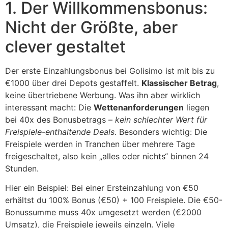
1. Der Willkommensbonus:
Nicht der Größte, aber
clever gestaltet
Der erste Einzahlungsbonus bei Golisimo ist mit bis zu
€1000 über drei Depots gestaffelt.
Klassischer Betrag
,
keine übertriebene Werbung. Was ihn aber wirklich
interessant macht: Die
Wettenanforderungen
liegen
bei 40x des Bonusbetrags –
kein schlechter Wert für
Freispiele-enthaltende Deals
. Besonders wichtig: Die
Freispiele werden in Tranchen über mehrere Tage
freigeschaltet, also kein „alles oder nichts“ binnen 24
Stunden.
Hier ein Beispiel: Bei einer Ersteinzahlung von €50
erhältst du 100% Bonus (€50) + 100 Freispiele. Die €50-
Bonussumme muss 40x umgesetzt werden (€2000
Umsatz), die Freispiele jeweils einzeln. Viele