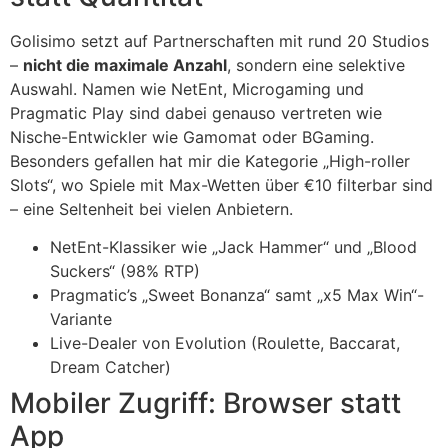
Golisimo setzt auf Partnerschaften mit rund 20 Studios
–
nicht die maximale Anzahl
, sondern eine selektive
Auswahl. Namen wie NetEnt, Microgaming und
Pragmatic Play sind dabei genauso vertreten wie
Nische-Entwickler wie Gamomat oder BGaming.
Besonders gefallen hat mir die Kategorie „High-roller
Slots“, wo Spiele mit Max-Wetten über €10 filterbar sind
– eine Seltenheit bei vielen Anbietern.
NetEnt-Klassiker wie „Jack Hammer“ und „Blood
Suckers“ (98% RTP)
Pragmatic’s „Sweet Bonanza“ samt „x5 Max Win“-
Variante
Live-Dealer von Evolution (Roulette, Baccarat,
Dream Catcher)
Mobiler Zugriff: Browser statt
App