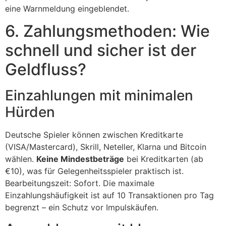
eine Warnmeldung eingeblendet.
6. Zahlungsmethoden: Wie
schnell und sicher ist der
Geldfluss?
Einzahlungen mit minimalen
Hürden
Deutsche Spieler können zwischen Kreditkarte
(VISA/Mastercard), Skrill, Neteller, Klarna und Bitcoin
wählen.
Keine Mindestbeträge
bei Kreditkarten (ab
€10), was für Gelegenheitsspieler praktisch ist.
Bearbeitungszeit: Sofort. Die maximale
Einzahlungshäufigkeit ist auf 10 Transaktionen pro Tag
begrenzt – ein Schutz vor Impulskäufen.