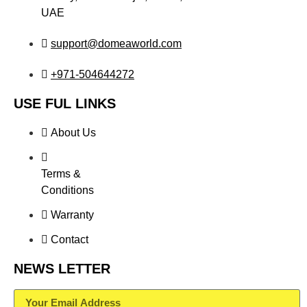
UAE
support@domeaworld.com
+971-504644272
USE FUL LINKS
About Us
Terms &
Conditions
Warranty
Contact
NEWS LETTER