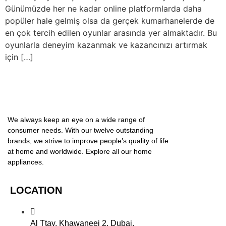
Günümüzde her ne kadar online platformlarda daha
popüler hale gelmiş olsa da gerçek kumarhanelerde de
en çok tercih edilen oyunlar arasında yer almaktadır. Bu
oyunlarla deneyim kazanmak ve kazancınızı artırmak
için […]
We always keep an eye on a wide range of
consumer needs. With our twelve outstanding
brands, we strive to improve people’s quality of life
at home and worldwide. Explore all our home
appliances.
LOCATION
Al Ttay, Khawaneej 2, Dubai,