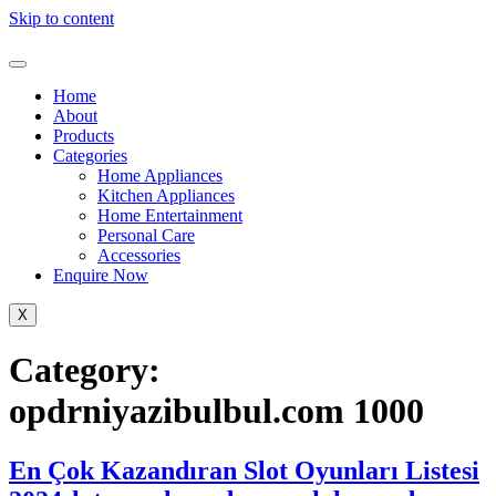
Skip to content
Home
About
Products
Categories
Home Appliances
Kitchen Appliances
Home Entertainment
Personal Care
Accessories
Enquire Now
X
Category:
opdrniyazibulbul.com 1000
En Çok Kazandıran Slot Oyunları Listesi