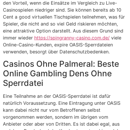
den Vorteil, wenn die Einsätze im Vergleich zu Live-
Casinospielen niedriger sind. Sie können bereits ab 10
Cent a good virtuellen Tischspielen teilnehmen, was für
Spieler, die nicht and so viel Geld riskieren möchten,
eine attraktive Option darstellt. Aus diesem Grund sind
immer wieder
https://spingranny-casino.com.de/
viele
Online-Casino-Kunden, expire OASIS-Sperrdateien
verwenden, besorgt über Datenschutzbedenken.
Casinos Ohne Palmeral: Beste
Online Gambling Dens Ohne
Sperrdatei
Eine Teilnahme an der OASIS-Sperrdatei ist dafür
natürlich Voraussetzung. Eine Eintragung unter OASIS
kann dabei nicht nur vom Betroffenen selbst
vorgenommen werden, sondern im übrigen vom
Anbieter oder aber von Dritten. Es ist dabei egal, aus