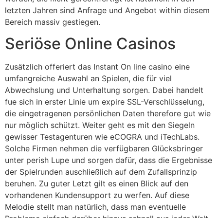
letzten Jahren sind Anfrage und Angebot within diesem
Bereich massiv gestiegen.
Seriöse Online Casinos
Zusätzlich offeriert das Instant On line casino eine
umfangreiche Auswahl an Spielen, die für viel
Abwechslung und Unterhaltung sorgen. Dabei handelt
fue sich in erster Linie um expire SSL-Verschlüsselung,
die eingetragenen persönlichen Daten therefore gut wie
nur möglich schützt. Weiter geht es mit den Siegeln
gewisser Testagenturen wie eCOGRA und iTechLabs.
Solche Firmen nehmen die verfügbaren Glücksbringer
unter perish Lupe und sorgen dafür, dass die Ergebnisse
der Spielrunden auschließlich auf dem Zufallsprinzip
beruhen. Zu guter Letzt gilt es einen Blick auf den
vorhandenen Kundensupport zu werfen. Auf diese
Melodie stellt man natürlich, dass man eventuelle