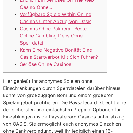
Endlich Ein Seriöses On The Web
Casino Ohne…
Verfügbare Spiele Within Online
Casinos Unter Abzug Von Oasis
Casinos Ohne Palmeral: Beste
Online Gambling Dens Ohne
Sperrdatei
Kann Eine Negative Bonität Eine
Oasis Startverbot Mit Sich Führen?
Seriöse Online Casinos
Hier genießt ihr anonymes Spielen ohne
Einschränkungen durch Sperrdateien darüber hinaus
könnt von großzügigen Boni und einem größeren
Spielangebot profitieren. Die Paysafecard ist echt eine
der sichersten und einfachsten Prepaid-Optionen für
Einzahlungen inside Paysafecard Casinos unter abzug
von OASIS. Sie ermöglicht euch anonymes Einzahlen
ohne Bankverbindung, weil ihr lediglich einen 16-