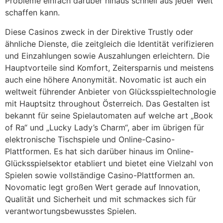
Probleme einfach darüber hinaus schnell aus jeder Welt
schaffen kann.
Diese Casinos zweck in der Direktive Trustly oder
ähnliche Dienste, die zeitgleich die Identität verifizieren
und Einzahlungen sowie Auszahlungen erleichtern. Die
Hauptvorteile sind Komfort, Zeitersparnis und meistens
auch eine höhere Anonymität. Novomatic ist auch ein
weltweit führender Anbieter von Glücksspieltechnologie
mit Hauptsitz throughout Österreich. Das Gestalten ist
bekannt für seine Spielautomaten auf welche art „Book
of Ra“ und „Lucky Lady’s Charm“, aber im übrigen für
elektronische Tischspiele und Online-Casino-
Plattformen. Es hat sich darüber hinaus im Online-
Glücksspielsektor etabliert und bietet eine Vielzahl von
Spielen sowie vollständige Casino-Plattformen an.
Novomatic legt großen Wert gerade auf Innovation,
Qualität und Sicherheit und mit schmackes sich für
verantwortungsbewusstes Spielen.