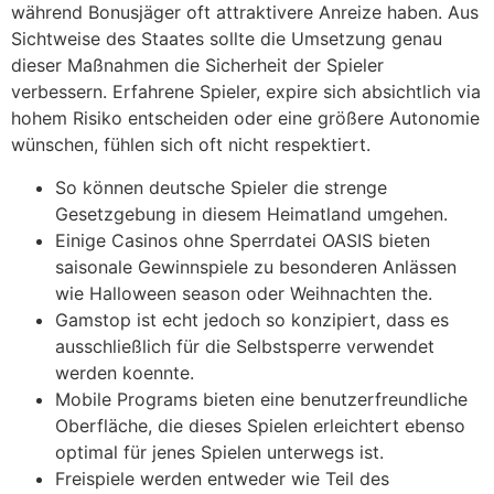
während Bonusjäger oft attraktivere Anreize haben. Aus
Sichtweise des Staates sollte die Umsetzung genau
dieser Maßnahmen die Sicherheit der Spieler
verbessern. Erfahrene Spieler, expire sich absichtlich via
hohem Risiko entscheiden oder eine größere Autonomie
wünschen, fühlen sich oft nicht respektiert.
So können deutsche Spieler die strenge
Gesetzgebung in diesem Heimatland umgehen.
Einige Casinos ohne Sperrdatei OASIS bieten
saisonale Gewinnspiele zu besonderen Anlässen
wie Halloween season oder Weihnachten the.
Gamstop ist echt jedoch so konzipiert, dass es
ausschließlich für die Selbstsperre verwendet
werden koennte.
Mobile Programs bieten eine benutzerfreundliche
Oberfläche, die dieses Spielen erleichtert ebenso
optimal für jenes Spielen unterwegs ist.
Freispiele werden entweder wie Teil des