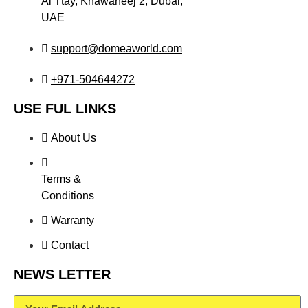
Al Ttay, Khawaneej 2, Dubai,
UAE
support@domeaworld.com
+971-504644272
USE FUL LINKS
About Us
Terms &
Conditions
Warranty
Contact
NEWS LETTER