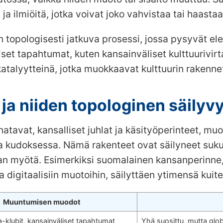
a ilmiöitä, jotka voivat joko vahvistaa tai haastaa
n topologisesti jatkuva prosessi, jossa pysyvät el
t tapahtumat, kuten kansainväliset kulttuurivirta
a katalyytteinä, jotka muokkaavat kulttuurin rakenne
t ja niiden topologinen säil
natavat, kansalliset juhlat ja käsityöperinteet, m
a kudoksessa. Nämä rakenteet ovat säilyneet sukupo
 myötä. Esimerkiksi suomalainen kansanperinne, k
 ja digitaalisiin muotoihin, säilyttäen ytimensä k
Muuntumisen muodot
-klubit, kansainväliset tapahtumat
Yhä suosittu, mutta glo