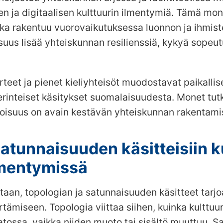
een ja digitaalisen kulttuurin ilmentymiä. Tämä mon
joka rakentuu vuorovaikutuksessa luonnon ja ihmis
suus lisää yhteiskunnan resilienssiä, kykyä sopeut
rteet ja pienet kieliyhteisöt muodostavat paikallis
erinteiset käsitykset suomalaisuudesta. Monet t
toisuus on avain kestävän yhteiskunnan rakentami
satunnaisuuden käsitteisiin k
mentymissä
etaan, topologian ja satunnaisuuden käsitteet tarj
miseen. Topologia viittaa siihen, kuinka kulttuur
aatossa, vaikka niiden muoto tai sisältö muuttuu.