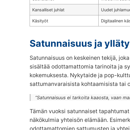
Kansalliset juhlat
Uudet juhlamuo
Käsityöt
Digitaalinen kä
Satunnaisuus ja yllät
Satunnaisuus on keskeinen tekijä, joka
sisältää odottamattomia tarinoita ja s
kokemuksesta. Nykytaide ja pop-kulttu
sattumanvaraisista kohtaamisista tai 
“Satunnaisuus ei tarkoita kaaosta, vaan mahd
Tämän vuoksi satunnaiset tapahtumat v
näkökulmia yhteisön elämään. Esimerki
odottamattomien sattumusten ja yhtei