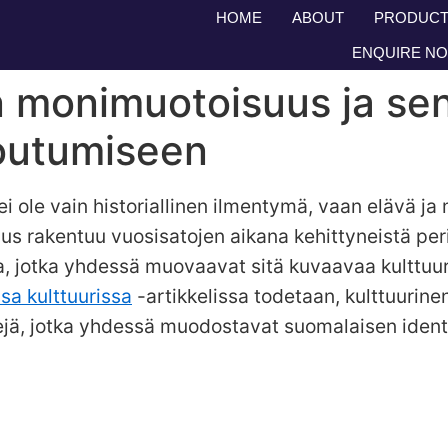
HOME
ABOUT
PRODUCT
ENQUIRE N
 monimuotoisuus ja sen
toutumiseen
 ole vain historiallinen ilmentymä, vaan elävä ja
rakentuu vuosisatojen aikana kehittyneistä perint
ta, jotka yhdessä muovaavat sitä kuvaavaa kulttuu
sa kulttuurissa
-artikkelissa todetaan, kulttuurin
jä, jotka yhdessä muodostavat suomalaisen ident