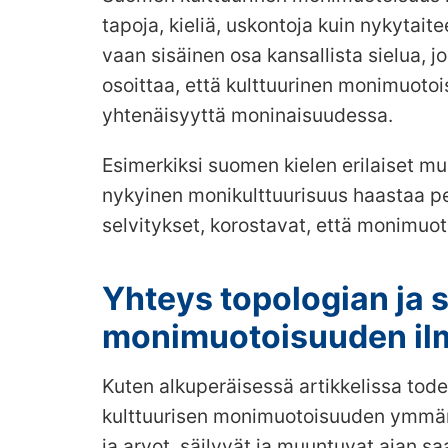
tapoja, kieliä, uskontoja kuin nykytait
vaan sisäinen osa kansallista sielua, 
osoittaa, että kulttuurinen monimuotoi
yhtenäisyyttä moninaisuudessa.
Esimerkiksi suomen kielen erilaiset mu
nykyinen monikulttuurisuus haastaa p
selvitykset, korostavat, että monimuo
Yhteys topologian ja 
monimuotoisuuden il
Kuten alkuperäisessä artikkelissa tod
kulttuurisen monimuotoisuuden ymmärtä
ja arvot, säilyvät ja muuntuvat ajan s