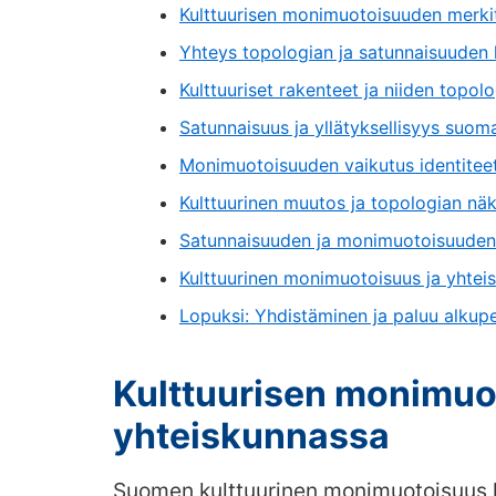
Kulttuurisen monimuotoisuuden merki
Yhteys topologian ja satunnaisuuden 
Kulttuuriset rakenteet ja niiden topo
Satunnaisuus ja yllätyksellisyys suoma
Monimuotoisuuden vaikutus identitee
Kulttuurinen muutos ja topologian n
Satunnaisuuden ja monimuotoisuuden
Kulttuurinen monimuotoisuus ja yhtei
Lopuksi: Yhdistäminen ja paluu alkup
Kulttuurisen monimuo
yhteiskunnassa
Suomen kulttuurinen monimuotoisuus hei