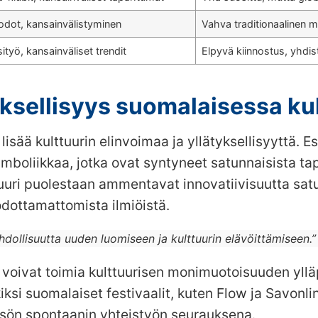
dot, kansainvälistyminen
Vahva traditionaalinen me
sityö, kansainväliset trendit
Elpyvä kiinnostus, yhdis
yksellisyys suomalaisessa ku
 lisää kulttuurin elinvoimaa ja yllätyksellisyyttä.
ymboliikkaa, jotka ovat syntyneet satunnaisista ta
uri puolestaan ammentavat innovatiivisuutta satun
odottamattomista ilmiöistä.
ollisuutta uuden luomiseen ja kulttuurin elävöittämiseen.” –
oivat toimia kulttuurisen monimuotoisuuden ylläpi
ksi suomalaiset festivaalit, kuten Flow ja Savonli
sön spontaanin yhteistyön seurauksena.