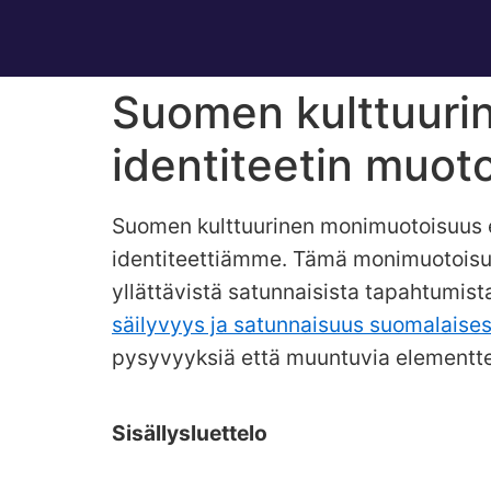
Suomen kulttuurin
identiteetin muo
Suomen kulttuurinen monimuotoisuus ei
identiteettiämme. Tämä monimuotoisuus 
yllättävistä satunnaisista tapahtumis
säilyvyys ja satunnaisuus suomalaises
pysyvyyksiä että muuntuvia elementte
Sisällysluettelo