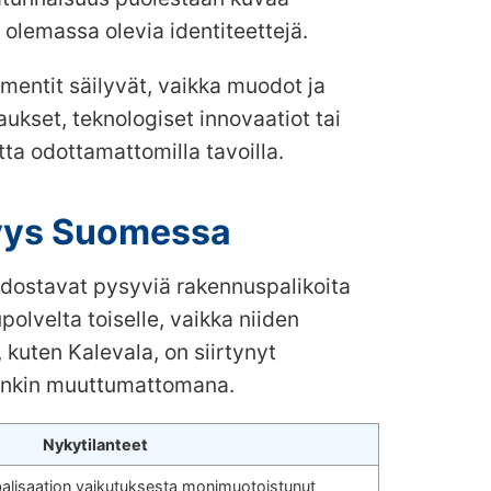
 olemassa olevia identiteettejä.
ementit säilyvät, vaikka muodot ja
ukset, teknologiset innovaatiot tai
tta odottamattomilla tavoilla.
yvyys Suomessa
uodostavat pysyviä rakennuspalikoita
lvelta toiselle, vaikka niiden
uten Kalevala, on siirtynyt
uitenkin muuttumattomana.
Nykytilanteet
balisaation vaikutuksesta monimuotoistunut