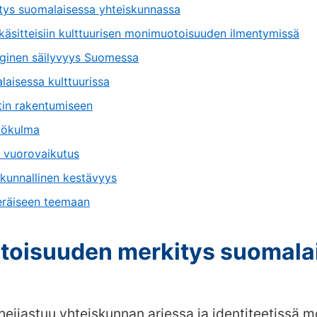
tys suomalaisessa yhteiskunnassa
käsitteisiin kulttuurisen monimuotoisuuden ilmentymissä
loginen säilyvyys Suomessa
laisessa kulttuurissa
tin rakentumiseen
äkökulma
 vuorovaikutus
skunnallinen kestävyys
eräiseen teemaan
toisuuden merkitys suomala
jastuu yhteiskunnan arjessa ja identiteetissä moni