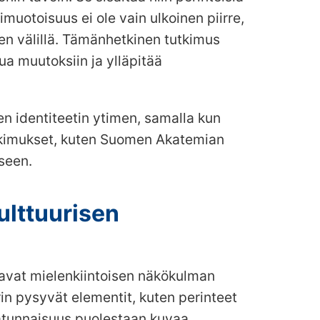
imuotoisuus ei ole vain ulkoinen piirre,
ten välillä. Tämänhetkinen tutkimus
ua muutoksiin ja ylläpitää
en identiteetin ytimen, samalla kun
utkimukset, kuten Suomen Akatemian
seen.
ulttuurisen
oavat mielenkiintoisen näkökulman
in pysyvät elementit, kuten perinteet
 Satunnaisuus puolestaan kuvaa