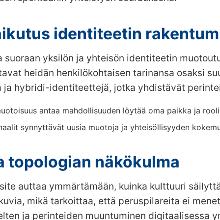
kutus identiteetin rakentum
 suoraan yksilön ja yhteisön identiteetin muotoutu
stavat heidän henkilökohtaisen tarinansa osaksi s
ja hybridi-identiteettejä, jotka yhdistävät perinte
otoisuus antaa mahdollisuuden löytää oma paikka ja rooli
inaalit synnyttävät uusia muotoja ja yhteisöllisyyden kokemu
ja topologian näkökulma
site auttaa ymmärtämään, kuinka kulttuuri säilytt
tkuvia, mikä tarkoittaa, että peruspilareita ei me
ielten ja perinteiden muuntuminen digitaalisessa y