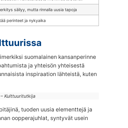
rkitys säilyy, mutta rinnalla uusia tapoja
tää perinteet ja nykyaika
lttuurissa
 Esimerkiksi suomalainen kansanperinne
pahtumista ja yhteisön yhteisestä
naisista inspiraation lähteistä, kuten
 Kulttuuritutkija
täjinä, tuoden uusia elementtejä ja
nnan oopperajuhlat, syntyvät usein