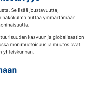
ta. Se lisää joustavuutta,
uden näkökulma auttaa ymmärtämään,
moninaisuutta.
tuurisuuden kasvuun ja globalisaation
 koska monimuotoisuus ja muutos ovat
in yhteiskunnan.
emaan