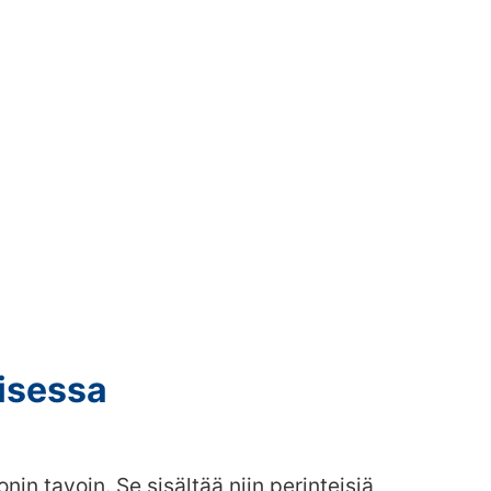
isessa
n tavoin. Se sisältää niin perinteisiä