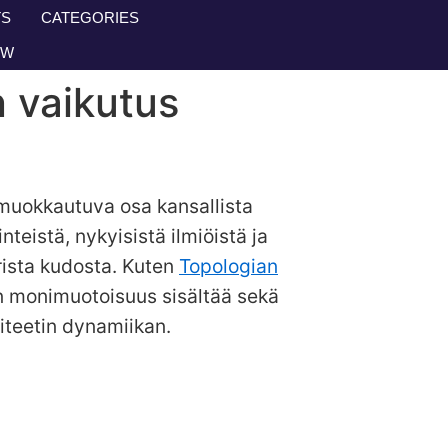
S
CATEGORIES
OW
 vaikutus
 muokkautuva osa kansallista
eistä, nykyisistä ilmiöistä ja
rista kudosta. Kuten
Topologian
en monimuotoisuus sisältää sekä
iteetin dynamiikan.