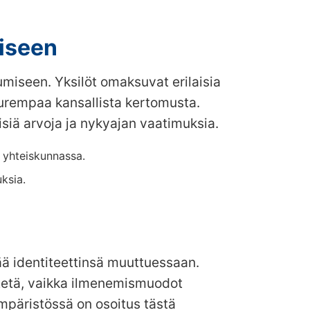
iseen
miseen. Yksilöt omaksuvat erilaisia
uurempaa kansallista kertomusta.
isiä arvoja ja nykyajan vaatimuksia.
 yhteiskunnassa.
ksia.
ää identiteettinsä muuttuessaan.
netetä, vaikka ilmenemismuodot
mpäristössä on osoitus tästä