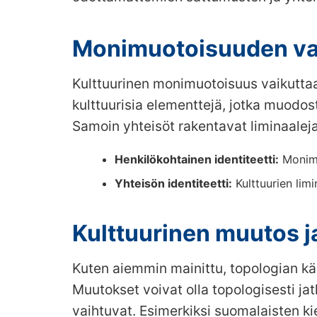
Monimuotoisuuden vai
Kulttuurinen monimuotoisuus vaikuttaa
kulttuurisia elementtejä, jotka muodo
Samoin yhteisöt rakentavat liminaaleja 
Henkilökohtainen identiteetti:
Monimu
Yhteisön identiteetti:
Kulttuurien lim
Kulttuurinen muutos 
Kuten aiemmin mainittu, topologian kä
Muutokset voivat olla topologisesti ja
vaihtuvat. Esimerkiksi suomalaisten k