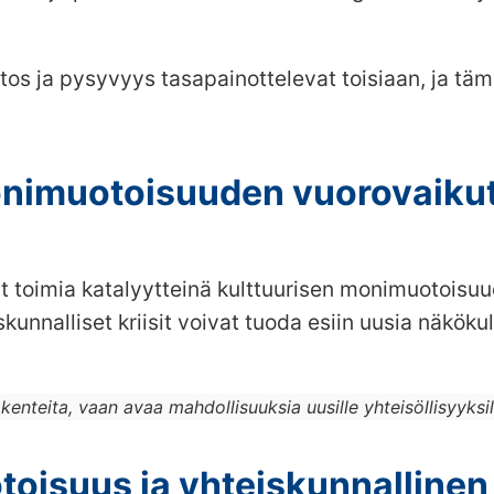
os ja pysyvyys tasapainottelevat toisiaan, ja täm
nimuotoisuuden vuorovaikutu
t toimia katalyytteinä kulttuurisen monimuotoisuu
skunnalliset kriisit voivat tuoda esiin uusia näköku
nteita, vaan avaa mahdollisuuksia uusille yhteisöllisyyksille 
toisuus ja yhteiskunnallinen