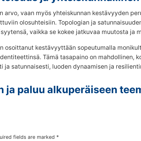
en arvo, vaan myös yhteiskunnan kestävyyden perus
uttuviin olosuhteisiin. Topologian ja satunnaisu
äisyytensä, vaikka se kokee jatkuvaa muutosta ja 
n osoittanut kestävyyttään sopeutumalla monikult
 identiteettinsä. Tämä tasapaino on mahdollinen,
i ja satunnaisesti, luoden dynaamisen ja resilient
n ja paluu alkuperäiseen te
uired fields are marked
*