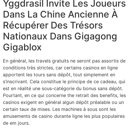
Yggdrasil Invite Les Joueurs
Dans La Chine Ancienne À
Récupérer Des Trésors
Nationaux Dans Gigagong
Gigablox
En général, les travels gratuits ne seront pas assortis de
conditions très strictes, car certains casinos en ligne
apportent les tours sans dépôt, tout simplement en
s’inscrivant. Cela constitue le principe de ce cadeau, qui
est en réalité une sous-catégorie du bonus sans dépôt.
Pourtant, en ce qui concerne the retrait des benefits, les
casinos exigent en général algun dépôt préalable ou un
certain taux de mises. Les machines à sous sont les
amusements de casino durante ligne les plus populaires
de em jours.