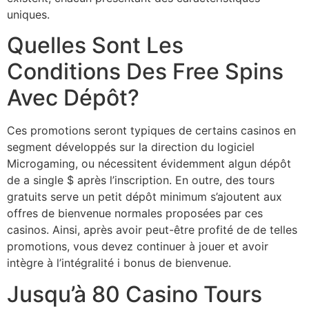
uniques.
Quelles Sont Les
Conditions Des Free Spins
Avec Dépôt?
Ces promotions seront typiques de certains casinos en
segment développés sur la direction du logiciel
Microgaming, ou nécessitent évidemment algun dépôt
de a single $ après l’inscription. En outre, des tours
gratuits serve un petit dépôt minimum s’ajoutent aux
offres de bienvenue normales proposées par ces
casinos. Ainsi, après avoir peut-être profité de de telles
promotions, vous devez continuer à jouer et avoir
intègre à l’intégralité i bonus de bienvenue.
Jusqu’à 80 Casino Tours