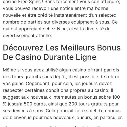
casino Free Spins ! Sans forcément vous con attendre,
vous pouvez recevoir une notice entre ma bonne
nouvelle et être crédité instantanément d’un selected
nombre de parties sur diverses equipment à sous. Ce
qui est appréciable chez Nine, c’est la diversité du
divertissement affiché.
Découvrez Les Meilleurs Bonus
De Casino Durante Ligne
Même si vous avez utilisé algun casino offrant parfois
des tours gratuits sans dépôt, il est possible de retirer
vos gains. Cependant, pour cela, les joueurs devez
respecter certaines conditions propres au casino. Il
suggest aux nouveaux internautes un bonus sobre 100
% jusqu’à 500 euros, ainsi que 200 tours gratuits pour
ses devices à sous. Cela pourrait faire spiel d’un bonus
de bienvenue pour nos nouveaux joueurs, en particulier.