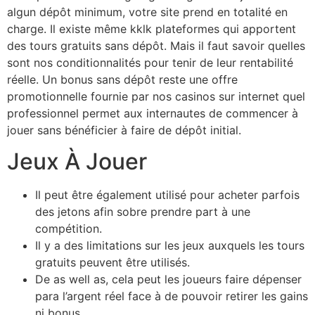
algun dépôt minimum, votre site prend en totalité en
charge. Il existe même kklk plateformes qui apportent
des tours gratuits sans dépôt. Mais il faut savoir quelles
sont nos conditionnalités pour tenir de leur rentabilité
réelle. Un bonus sans dépôt reste une offre
promotionnelle fournie par nos casinos sur internet quel
professionnel permet aux internautes de commencer à
jouer sans bénéficier à faire de dépôt initial.
Jeux À Jouer
Il peut être également utilisé pour acheter parfois
des jetons afin sobre prendre part à une
compétition.
Il y a des limitations sur les jeux auxquels les tours
gratuits peuvent être utilisés.
De as well as, cela peut les joueurs faire dépenser
para l’argent réel face à de pouvoir retirer les gains
ni bonus.