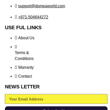
support@domeaworld.com
+971-504644272
USE FUL LINKS
About Us
Terms &
Conditions
Warranty
Contact
NEWS LETTER