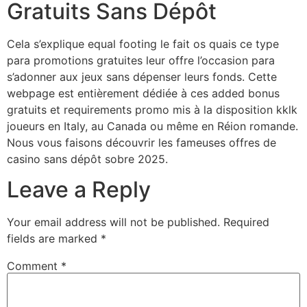
Gratuits Sans Dépôt
Cela s’explique equal footing le fait os quais ce type
para promotions gratuites leur offre l’occasion para
s’adonner aux jeux sans dépenser leurs fonds. Cette
webpage est entièrement dédiée à ces added bonus
gratuits et requirements promo mis à la disposition kklk
joueurs en Italy, au Canada ou même en Réion romande.
Nous vous faisons découvrir les fameuses offres de
casino sans dépôt sobre 2025.
Leave a Reply
Your email address will not be published.
Required
fields are marked
*
Comment
*