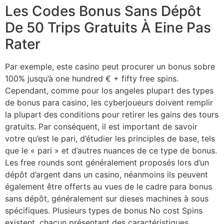
Les Codes Bonus Sans Dépôt
De 50 Trips Gratuits À Eine Pas
Rater
Par exemple, este casino peut procurer un bonus sobre
100% jusqu’à one hundred € + fifty free spins.
Cependant, comme pour los angeles plupart des types
de bonus para casino, les cyberjoueurs doivent remplir
la plupart des conditions pour retirer les gains des tours
gratuits. Par conséquent, il est important de savoir
votre qu’est le pari, d’étudier les principles de base, tels
que le « pari » et d’autres nuances de ce type de bonus.
Les free rounds sont généralement proposés lors d’un
dépôt d’argent dans un casino, néanmoins ils peuvent
également être offerts au vues de le cadre para bonus
sans dépôt, généralement sur dieses machines à sous
spécifiques. Plusieurs types de bonus No cost Spins
existent, chacun présentant des caractéristiques