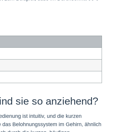
ind sie so anziehend?
edienung ist intuitiv, und die kurzen
le das Belohnungssystem im Gehirn, ähnlich