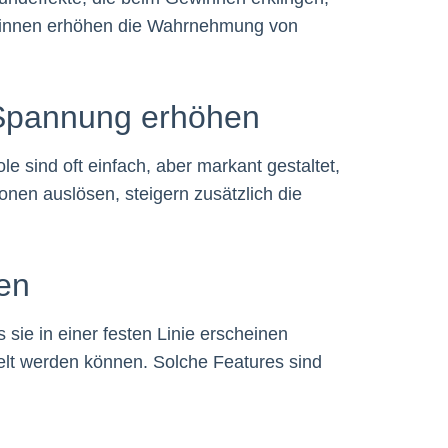
Gewinnen erhöhen die Wahrnehmung von
 Spannung erhöhen
sind oft einfach, aber markant gestaltet,
nen auslösen, steigern zusätzlich die
en
sie in einer festen Linie erscheinen
elt werden können. Solche Features sind