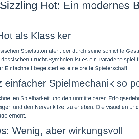
izzling Hot: Ein modernes Be
Hot als Klassiker
assischen Spielautomaten, der durch seine schlichte Ges
klassischen Frucht-Symbolen ist es ein Paradebeispiel f
 Einfachheit begeistert es eine breite Spielerschaft.
z einfacher Spielmechanik so po
r schnellen Spielbarkeit und den unmittelbaren Erfolgserl
eigen und den Nervenkitzel zu erleben. Die visuellen un
ude erhöht.
es: Wenig, aber wirkungsvoll