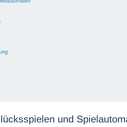
pielautomaten
n
tung
lücksspielen und Spielautom