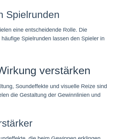
n Spielrunden
elen eine entscheidende Rolle. Die
häufige Spielrunden lassen den Spieler in
Wirkung verstärken
tung, Soundeffekte und visuelle Reize sind
elen die Gestaltung der Gewinnlinien und
rstärker
undeffekte, die beim Gewinnen erklingen,