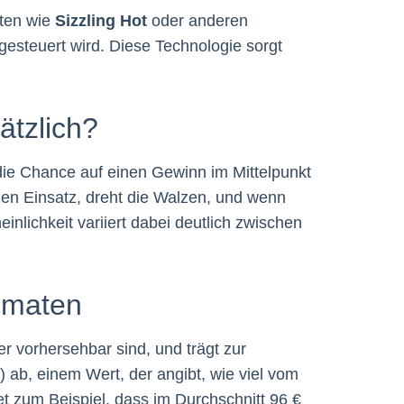
aten wie
Sizzling Hot
oder anderen
gesteuert wird. Diese Technologie sorgt
ätzlich?
die Chance auf einen Gewinn im Mittelpunkt
inen Einsatz, dreht die Walzen, und wenn
nlichkeit variiert dabei deutlich zwischen
tomaten
r vorhersehbar sind, und trägt zur
ab, einem Wert, der angibt, wie viel vom
et zum Beispiel, dass im Durchschnitt 96 €