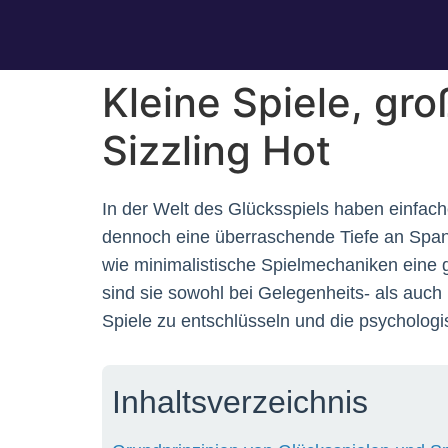
Kleine Spiele, gr
Sizzling Hot
In der Welt des Glücksspiels haben einfache
dennoch eine überraschende Tiefe an Spa
wie minimalistische Spielmechaniken eine
sind sie sowohl bei Gelegenheits- als auch b
Spiele zu entschlüsseln und die psycholog
Inhaltsverzeichnis