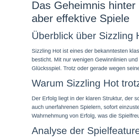
Das Geheimnis hinter S
aber effektive Spiele
Überblick über Sizzling 
Sizzling Hot ist eines der bekanntesten kl
besticht. Mit nur wenigen Gewinnlinien und 
Glücksspiel. Trotz oder gerade wegen seiner
Warum Sizzling Hot trot
Der Erfolg liegt in der klaren Struktur, de
auch unerfahrenen Spielern, sofort einzust
Wahrnehmung von Erfolg, was die Spielfre
Analyse der Spielfeatur