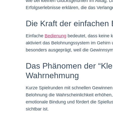
wie bei kleinen Glücksgefühlen im Alltag. 
Erfolgserlebnisse erklären, die das Verlan
Die Kraft der einfachen
Einfache
Bedienung
bedeutet, dass keine 
aktiviert das Belohnungssystem im Gehirn u
besonders ausgeprägt, weil die Gewinnsymb
Das Phänomen der “Klei
Wahrnehmung
Kurze Spielrunden mit schnellen Gewinnen e
Belohnung die Wahrscheinlichkeit erhöhen, d
emotionale Bindung und fördert die Spiellu
sichtbar ist.