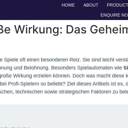
HOME
ABOUT
PRODUCT
ENQUIRE N
oße Wirkung: Das Geheim
 Spiele oft einen besonderen Reiz. Sie sind leicht verst
nnung und Belohnung. Besonders Spielautomaten wie
S
 große Wirkung erzielen können. Doch was macht diese 
ei Profi-Spielern so beliebt? Ziel dieses Artikels ist es
ischen, technischen sowie strategischen Faktoren zu bel