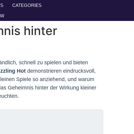
S
CATEGORIES
OW
nis hinter
ändlich, schnell zu spielen und bieten
izzling Hot
demonstrieren eindrucksvoll,
kleinen Spiele so anziehend, und warum
, das Geheimnis hinter der Wirkung kleiner
euchten.