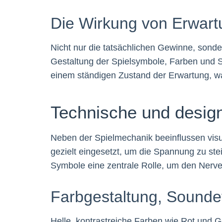
Die Wirkung von Erwart
Nicht nur die tatsächlichen Gewinne, sond
Gestaltung der Spielsymbole, Farben und S
einem ständigen Zustand der Erwartung, was 
Technische und design
Neben der Spielmechanik beeinflussen visu
gezielt eingesetzt, um die Spannung zu ste
Symbole eine zentrale Rolle, um den Nerve
Farbgestaltung, Soundef
Helle, kontrastreiche Farben wie Rot und 