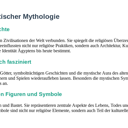
tischer Mythologie
chte
ten Zivilisationen der Welt verbunden. Sie spiegelt die religiösen Üb
eeinflussten nicht nur religiöse Praktiken, sondern auch Architektur, 
e Identität Ägyptens bis heute bestimmt.
h fasziniert
en Götter, symbolträchtigen Geschichten und die mystische Aura des a
hern und Spielen wiederaufleben lassen. Besonders die mystischen Sym
s an.
hen Figuren und Symbole
th und Bastet. Sie repräsentieren zentrale Aspekte des Lebens, Todes 
le sind nicht nur religiöse Elemente, sondern auch Teil der kulturell