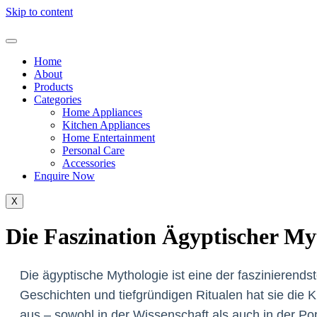
Skip to content
Home
About
Products
Categories
Home Appliances
Kitchen Appliances
Home Entertainment
Personal Care
Accessories
Enquire Now
X
Die Faszination Ägyptischer My
Die ägyptische Mythologie ist eine der faszinierends
Geschichten und tiefgründigen Ritualen hat sie die
aus – sowohl in der Wissenschaft als auch in der Pop