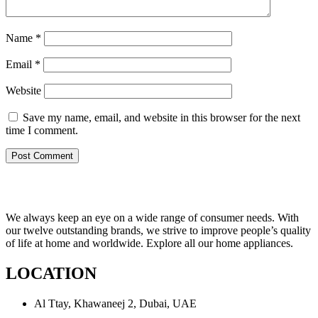
Name
*
Email
*
Website
Save my name, email, and website in this browser for the next
time I comment.
We always keep an eye on a wide range of consumer needs. With
our twelve outstanding brands, we strive to improve people’s quality
of life at home and worldwide. Explore all our home appliances.
LOCATION
Al Ttay, Khawaneej 2, Dubai, UAE