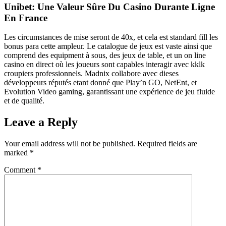
Unibet: Une Valeur Sûre Du Casino Durante Ligne
En France
Les circumstances de mise seront de 40x, et cela est standard fill les
bonus para cette ampleur. Le catalogue de jeux est vaste ainsi que
comprend des equipment à sous, des jeux de table, et un on line
casino en direct où les joueurs sont capables interagir avec kklk
croupiers professionnels. Madnix collabore avec dieses
développeurs réputés etant donné que Play’n GO, NetEnt, et
Evolution Video gaming, garantissant une expérience de jeu fluide
et de qualité.
Leave a Reply
Your email address will not be published.
Required fields are
marked
*
Comment
*