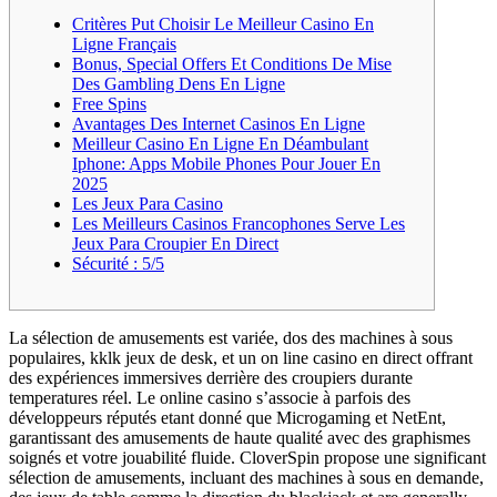
Critères Put Choisir Le Meilleur Casino En
Ligne Français
Bonus, Special Offers Et Conditions De Mise
Des Gambling Dens En Ligne
Free Spins
Avantages Des Internet Casinos En Ligne
Meilleur Casino En Ligne En Déambulant
Iphone: Apps Mobile Phones Pour Jouer En
2025
Les Jeux Para Casino
Les Meilleurs Casinos Francophones Serve Les
Jeux Para Croupier En Direct
Sécurité : 5/5
La sélection de amusements est variée, dos des machines à sous
populaires, kklk jeux de desk, et un on line casino en direct offrant
des expériences immersives derrière des croupiers durante
temperatures réel. Le online casino s’associe à parfois des
développeurs réputés etant donné que Microgaming et NetEnt,
garantissant des amusements de haute qualité avec des graphismes
soignés et votre jouabilité fluide. CloverSpin propose une significant
sélection de amusements, incluant des machines à sous en demande,