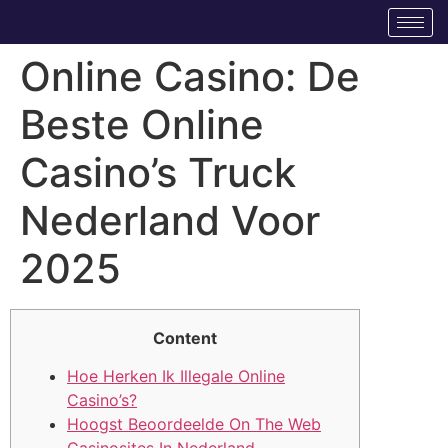
Online Casino: De
Beste Online
Casino’s Truck
Nederland Voor
2025
Content
Hoe Herken Ik Illegale Online
Casino’s?
Hoogst Beoordeelde On The Web