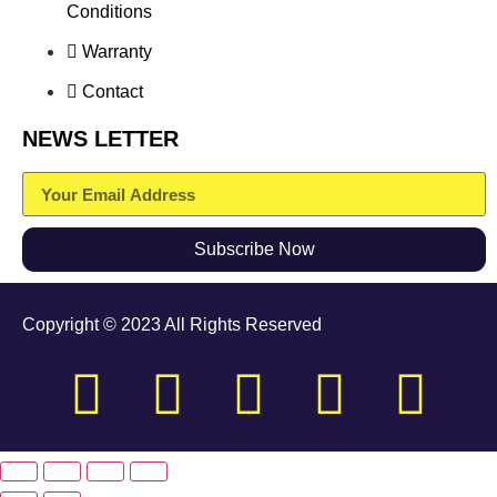
Conditions
Warranty
Contact
NEWS LETTER
Subscribe Now
Copyright © 2023 All Rights Reserved