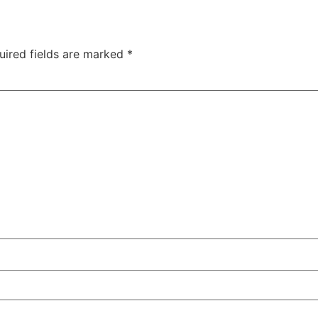
uired fields are marked
*