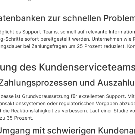
atenbanken zur schnellen Proble
glicht es Support-Teams, schnell auf relevante Information
-Schritte sofort bereitgestellt werden. Unternehmen wie P
ngsdauer bei Zahlungsfragen um 25 Prozent reduziert. Kont
lung des Kundenserviceteam
u Zahlungsprozessen und Auszah
zesse ist Grundvoraussetzung für exzellenten Support. Mit
ransaktionssystemen oder regulatorischen Vorgaben abzude
d die Reaktionsfähigkeit zu verbessern. Laut einer Studie 
zu 35 Prozent.
 Umgang mit schwierigen Kundena