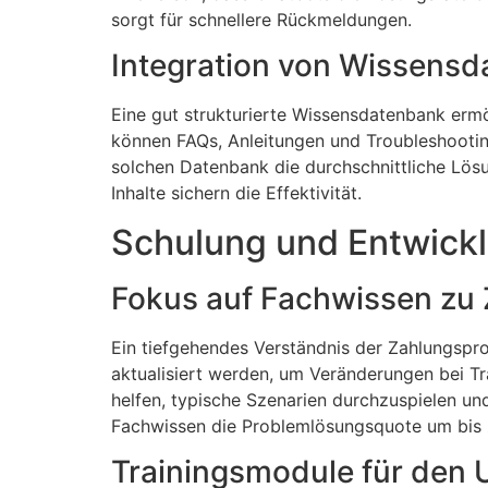
sorgt für schnellere Rückmeldungen.
Integration von Wissensd
Eine gut strukturierte Wissensdatenbank ermö
können FAQs, Anleitungen und Troubleshooting
solchen Datenbank die durchschnittliche Lösu
Inhalte sichern die Effektivität.
Schulung und Entwick
Fokus auf Fachwissen z
Ein tiefgehendes Verständnis der Zahlungspro
aktualisiert werden, um Veränderungen bei T
helfen, typische Szenarien durchzuspielen un
Fachwissen die Problemlösungsquote um bis 
Trainingsmodule für den