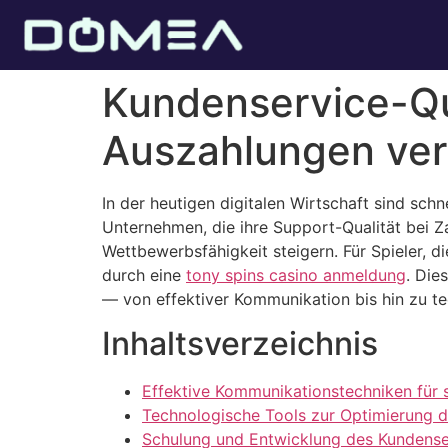
Kundenservice-Qu
Auszahlungen ve
In der heutigen digitalen Wirtschaft sind sch
Unternehmen, die ihre Support-Qualität bei Z
Wettbewerbsfähigkeit steigern. Für Spieler, 
durch eine
tony spins casino anmeldung
. Die
— von effektiver Kommunikation bis hin zu te
Inhaltsverzeichnis
Effektive Kommunikationstechniken für 
Technologische Tools zur Optimierung 
Schulung und Entwicklung des Kundens