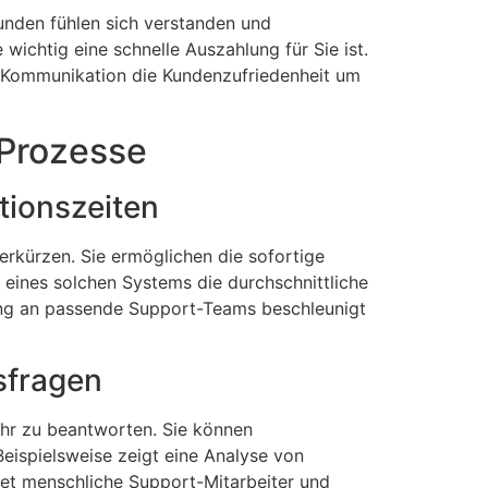
unden fühlen sich verstanden und
 wichtig eine schnelle Auszahlung für Sie ist.
e Kommunikation die Kundenzufriedenheit um
-Prozesse
tionszeiten
rkürzen. Sie ermöglichen die sofortige
 eines solchen Systems die durchschnittliche
ung an passende Support-Teams beschleunigt
sfragen
Uhr zu beantworten. Sie können
eispielsweise zeigt eine Analyse von
tet menschliche Support-Mitarbeiter und