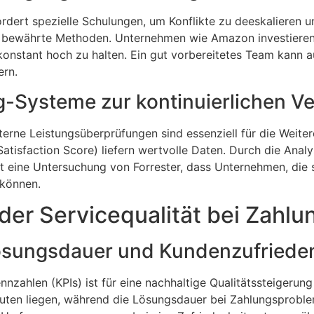
ert spezielle Schulungen, um Konflikte zu deeskalieren un
d bewährte Methoden. Unternehmen wie Amazon investieren s
nstant hoch zu halten. Ein gut vorbereitetes Team kann auc
ern.
-Systeme zur kontinuierlichen V
rne Leistungsüberprüfungen sind essenziell für die Weite
isfaction Score) liefern wertvolle Daten. Durch die Analys
t eine Untersuchung von Forrester, dass Unternehmen, die 
 können.
er Servicequalität bei Zahl
Lösungsdauer und Kundenzufrieden
zahlen (KPIs) ist für eine nachhaltige Qualitätssteigerung 
inuten liegen, während die Lösungsdauer bei Zahlungsprobl