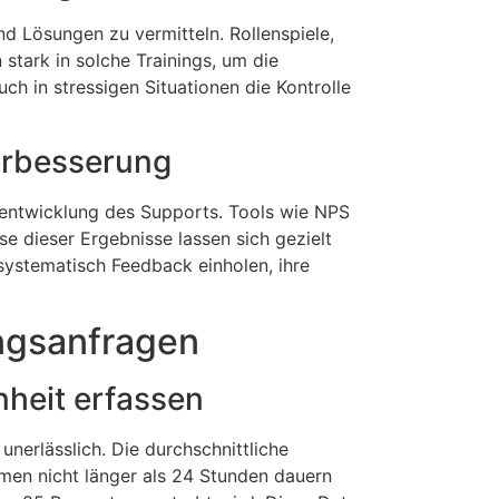
d Lösungen zu vermitteln. Rollenspiele,
tark in solche Trainings, um die
h in stressigen Situationen die Kontrolle
erbesserung
rentwicklung des Supports. Tools wie NPS
e dieser Ergebnisse lassen sich gezielt
systematisch Feedback einholen, ihre
ungsanfragen
heit erfassen
unerlässlich. Die durchschnittliche
emen nicht länger als 24 Stunden dauern