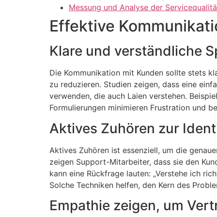
Messung und Analyse der Servicequalitä
Effektive Kommunikati
Klare und verständliche 
Die Kommunikation mit Kunden sollte stets kl
zu reduzieren. Studien zeigen, dass eine einfa
verwenden, die auch Laien verstehen. Beispiel
Formulierungen minimieren Frustration und b
Aktives Zuhören zur Ident
Aktives Zuhören ist essenziell, um die gena
zeigen Support-Mitarbeiter, dass sie den Kun
kann eine Rückfrage lauten: „Verstehe ich ric
Solche Techniken helfen, den Kern des Proble
Empathie zeigen, um Vert