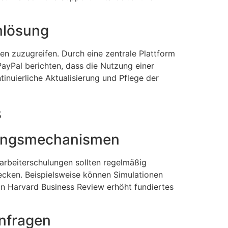
mlösung
en zuzugreifen. Durch eine zentrale Plattform
ayPal berichten, dass die Nutzung einer
inuierliche Aktualisierung und Pflege der
s
lungsmechanismen
arbeiterschulungen sollten regelmäßig
cken. Beispielsweise können Simulationen
von Harvard Business Review erhöht fundiertes
nfragen