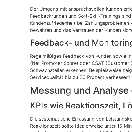
Der Umgang mit anspruchsvollen Kunden erford
Feedbackrunden und Soft-Skill-Trainings sin
Kundenzufriedenheit bei Zahlungsproblemen ko
bewahren und das Vertrauen der Kunden sich
Feedback- und Monitoring
Regelmäßiges Feedback von Kunden sowie inte
(Net Promoter Score) oder CSAT (Customer Sat
Schwachstellen erkennen. Beispielsweise zeig
Servicequalität bis zu 20 Prozent verbessern
Messung und Analyse d
KPIs wie Reaktionszeit, 
Die systematische Erfassung von Leistungskenn
Reaktionszeit sollte idealerweise unter 15 M