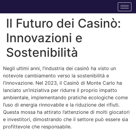
Il Futuro dei Casinò:
Innovazioni e
Sostenibilità
Negli ultimi anni, l’industria dei casinò ha visto un
notevole cambiamento verso la sostenibilità e
l’innovazione. Nel 2023, il Casinò di Monte Carlo ha
lanciato un’iniziativa per ridurre il proprio impatto
ambientale, implementando pratiche ecologiche come
l’uso di energia rinnovabile e la riduzione dei rifiuti.
Questa mossa ha attirato l’attenzione di molti giocatori
e investitori, dimostrando che il settore può essere sia
profittevole che responsabile.