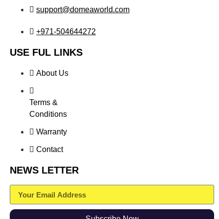
support@domeaworld.com
+971-504644272
USE FUL LINKS
About Us
Terms &
Conditions
Warranty
Contact
NEWS LETTER
Subscribe Now