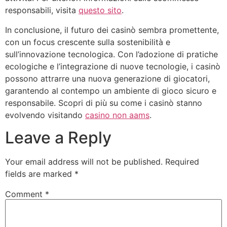
responsabili, visita
questo sito
.
In conclusione, il futuro dei casinò sembra promettente,
con un focus crescente sulla sostenibilità e
sull’innovazione tecnologica. Con l’adozione di pratiche
ecologiche e l’integrazione di nuove tecnologie, i casinò
possono attrarre una nuova generazione di giocatori,
garantendo al contempo un ambiente di gioco sicuro e
responsabile. Scopri di più su come i casinò stanno
evolvendo visitando
casino non aams
.
Leave a Reply
Your email address will not be published.
Required
fields are marked
*
Comment
*