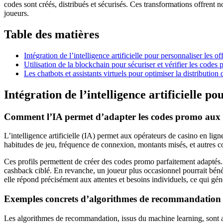
codes sont créés, distribués et sécurisés. Ces transformations offrent n
joueurs.
Table des matières
Intégration de l’intelligence artificielle pour personnaliser les o
Utilisation de la blockchain pour sécuriser et vérifier les codes
Les chatbots et assistants virtuels pour optimiser la distributio
Intégration de l’intelligence artificielle p
Comment l’IA permet d’adapter les codes promo aux p
L’intelligence artificielle (IA) permet aux opérateurs de casino en lig
habitudes de jeu, fréquence de connexion, montants misés, et autres com
Ces profils permettent de créer des codes promo parfaitement adaptés.
cashback ciblé. En revanche, un joueur plus occasionnel pourrait béné
elle répond précisément aux attentes et besoins individuels, ce qui g
Exemples concrets d’algorithmes de recommandation d
Les algorithmes de recommandation, issus du machine learning, sont au 