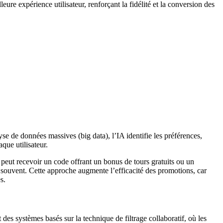
eure expérience utilisateur, renforçant la fidélité et la conversion des
se de données massives (big data), l’IA identifie les préférences,
que utilisateur.
peut recevoir un code offrant un bonus de tours gratuits ou un
 souvent. Cette approche augmente l’efficacité des promotions, car
s.
es systèmes basés sur la technique de filtrage collaboratif, où les