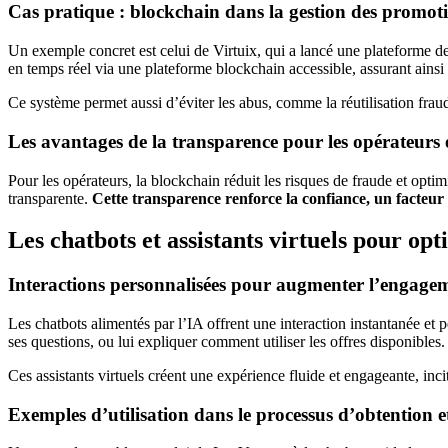
Cas pratique : blockchain dans la gestion des promoti
Un exemple concret est celui de Virtuix, qui a lancé une plateforme de
en temps réel via une plateforme blockchain accessible, assurant ainsi 
Ce système permet aussi d’éviter les abus, comme la réutilisation fraudu
Les avantages de la transparence pour les opérateurs e
Pour les opérateurs, la blockchain réduit les risques de fraude et opti
transparente.
Cette transparence renforce la confiance, un facteur c
Les chatbots et assistants virtuels pour op
Interactions personnalisées pour augmenter l’engage
Les chatbots alimentés par l’IA offrent une interaction instantanée et 
ses questions, ou lui expliquer comment utiliser les offres disponibles
Ces assistants virtuels créent une expérience fluide et engageante, incit
Exemples d’utilisation dans le processus d’obtention et