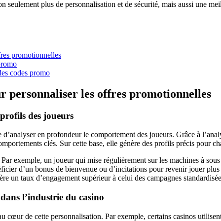
on seulement plus de personnalisation et de sécurité, mais aussi une meill
ffres promotionnelles
 promo
n des codes promo
our personnaliser les offres promotionnelles
rofils des joueurs
ne d’analyser en profondeur le comportement des joueurs. Grâce à l’analy
portements clés. Sur cette base, elle génère des profils précis pour cha
 Par exemple, un joueur qui mise régulièrement sur les machines à sous 
ficier d’un bonus de bienvenue ou d’incitations pour revenir jouer plus
énère un taux d’engagement supérieur à celui des campagnes standardisée
ans l’industrie du casino
cœur de cette personnalisation. Par exemple, certains casinos utilisent d