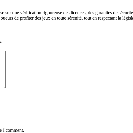
e sur une vérification rigoureuse des licences, des garanties de sécurité
ueurs de profiter des jeux en toute sérénité, tout en respectant la législ
*
me I comment.