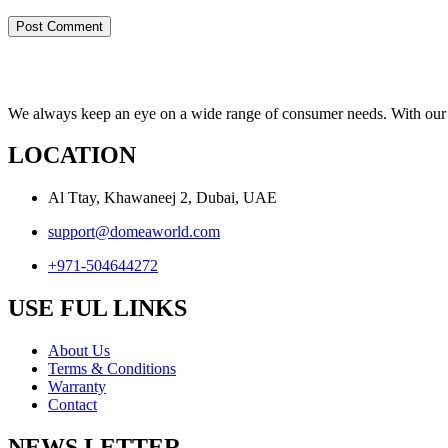
We always keep an eye on a wide range of consumer needs. With our t
LOCATION
Al Ttay, Khawaneej 2, Dubai, UAE
support@domeaworld.com
+971-504644272
USE FUL LINKS
About Us
Terms & Conditions
Warranty
Contact
NEWS LETTER