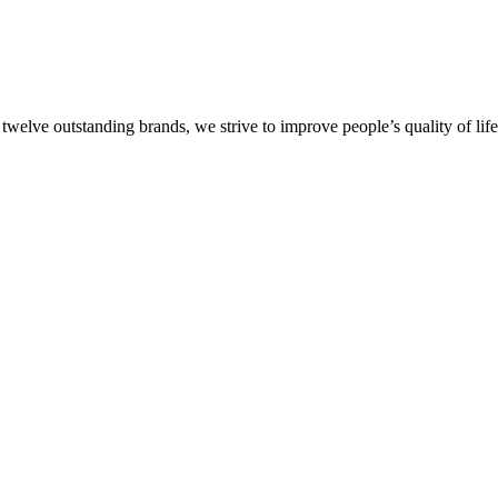
welve outstanding brands, we strive to improve people’s quality of lif