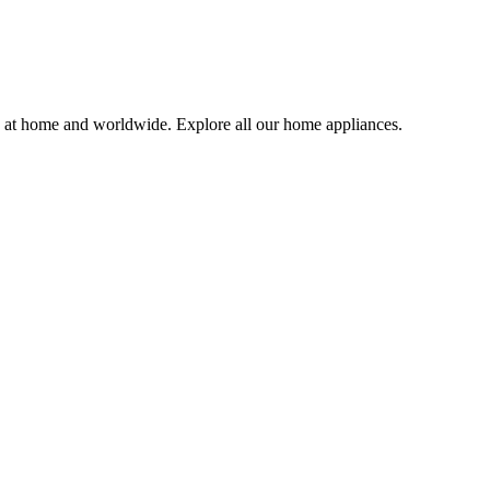
e at home and worldwide. Explore all our home appliances.