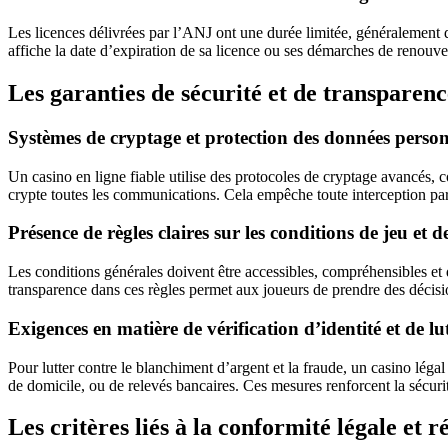
Les licences délivrées par l’ANJ ont une durée limitée, généralement d
affiche la date d’expiration de sa licence ou ses démarches de renouv
Les garanties de sécurité et de transparen
Systèmes de cryptage et protection des données person
Un casino en ligne fiable utilise des protocoles de cryptage avancés,
crypte toutes les communications. Cela empêche toute interception par d
Présence de règles claires sur les conditions de jeu et 
Les conditions générales doivent être accessibles, compréhensibles et d
transparence dans ces règles permet aux joueurs de prendre des décision
Exigences en matière de vérification d’identité et de lu
Pour lutter contre le blanchiment d’argent et la fraude, un casino légal 
de domicile, ou de relevés bancaires. Ces mesures renforcent la sécurité
Les critères liés à la conformité légale et 