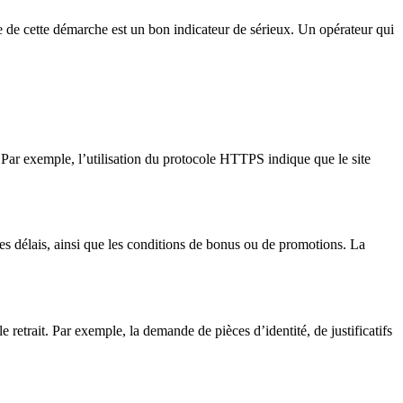
ce de cette démarche est un bon indicateur de sérieux. Un opérateur qui
Par exemple, l’utilisation du protocole HTTPS indique que le site
les délais, ainsi que les conditions de bonus ou de promotions. La
le retrait. Par exemple, la demande de pièces d’identité, de justificatifs