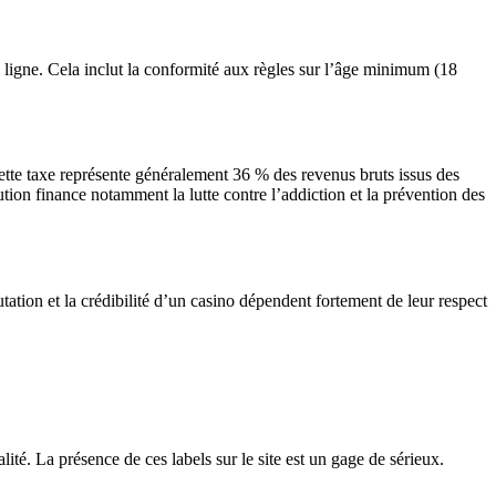
n ligne. Cela inclut la conformité aux règles sur l’âge minimum (18
cette taxe représente généralement 36 % des revenus bruts issus des
ution finance notamment la lutte contre l’addiction et la prévention des
utation et la crédibilité d’un casino dépendent fortement de leur respect
lité. La présence de ces labels sur le site est un gage de sérieux.