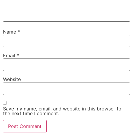
Name
*
Email
*
Website
Save my name, email, and website in this browser for
the next time I comment.