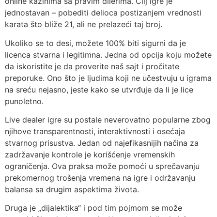
online kazinima sa pravim dilerima. Cilj igre je
jednostavan – pobediti delioca postizanjem vrednosti
karata što bliže 21, ali ne prelazeći taj broj.
Ukoliko se to desi, možete 100% biti sigurni da je
licenca stvarna i legitimna. Jedna od opcija koju možete
da iskoristite je da proverite naš sajt i pročitate
preporuke. Ono što je ljudima koji ne učestvuju u igrama
na sreću nejasno, jeste kako se utvrđuje da li je lice
punoletno.
Live dealer igre su postale neverovatno popularne zbog
njihove transparentnosti, interaktivnosti i osećaja
stvarnog prisustva. Jedan od najefikasnijih načina za
zadržavanje kontrole je korišćenje vremenskih
ograničenja. Ova praksa može pomoći u sprečavanju
prekomernog trošenja vremena na igre i održavanju
balansa sa drugim aspektima života.
Druga je „dijalektika“ i pod tim pojmom se može