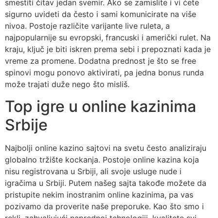
smestiti čitav jedan svemir. Ako se zamislite i vi ćete
sigurno uvideti da često i sami komunicirate na više
nivoa. Postoje različite varijante live ruleta, a
najpopularnije su evropski, francuski i američki rulet. Na
kraju, ključ je biti iskren prema sebi i prepoznati kada je
vreme za promene. Dodatna prednost je što se free
spinovi mogu ponovo aktivirati, pa jedna bonus runda
može trajati duže nego što misliš.
Top igre u online kazinima
Srbije
Najbolji online kazino sajtovi na svetu često analiziraju
globalno tržište kockanja. Postoje online kazina koja
nisu registrovana u Srbiji, ali svoje usluge nude i
igračima u Srbiji. Putem našeg sajta takođe možete da
pristupite nekim inostranim online kazinima, pa vas
pozivamo da proverite naše preporuke. Kao što smo i
rekli, zahvaljujući naprednoj tehnologiji, kvalitete svi