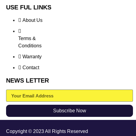
USE FUL LINKS
About Us
Terms &
Conditions
Warranty
Contact
NEWS LETTER
Subscribe Now
Copyright © 2023 All Rights Reserved