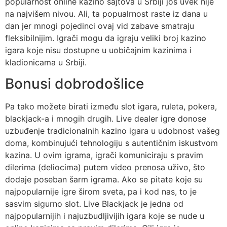
popularnost online kazino sajtova u Srbiji još uvek nije
na najvišem nivou. Ali, ta popualrnost raste iz dana u
dan jer mnogi pojedinci ovaj vid zabave smatraju
fleksibilnijim. Igrači mogu da igraju veliki broj kazino
igara koje nisu dostupne u uobičajnim kazinima i
kladionicama u Srbiji.
Bonusi dobrodošlice
Pa tako možete birati između slot igara, ruleta, pokera,
blackjack-a i mnogih drugih. Live dealer igre donose
uzbuđenje tradicionalnih kazino igara u udobnost vašeg
doma, kombinujući tehnologiju s autentičnim iskustvom
kazina. U ovim igrama, igrači komuniciraju s pravim
dilerima (deliocima) putem video prenosa uživo, što
dodaje poseban šarm igrama. Ako se pitate koje su
najpopularnije igre širom sveta, pa i kod nas, to je
sasvim sigurno slot. Live Blackjack je jedna od
najpopularnijih i najuzbudljivijih igara koje se nude u