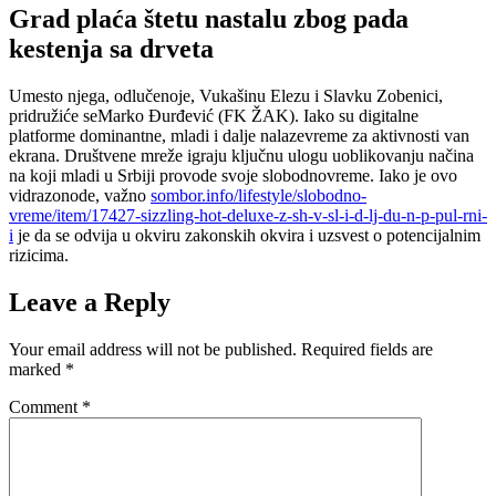
Grad plaća štetu nastalu zbog pada
kestenja sa drveta
Umesto njega, odlučenoje, Vukašinu Elezu i Slavku Zobenici,
pridružiće seMarko Đurđević (FK ŽAK). Iako su digitalne
platforme dominantne, mladi i dalje nalazevreme za aktivnosti van
ekrana. Društvene mreže igraju ključnu ulogu uoblikovanju načina
na koji mladi u Srbiji provode svoje slobodnovreme. Iako je ovo
vidrazonode, važno
sombor.info/lifestyle/slobodno-
vreme/item/17427-sizzling-hot-deluxe-z-sh-v-sl-i-d-lj-du-n-p-pul-rni-
i
je da se odvija u okviru zakonskih okvira i uzsvest o potencijalnim
rizicima.
Leave a Reply
Your email address will not be published.
Required fields are
marked
*
Comment
*