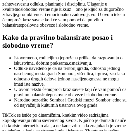
zahtevasvesnu odluku, planiranje i disciplinu. Ulaganje u
kvalitetnoslobodno vreme nije luksuz – ono je ključ za dugoročno
zdravlje,produktivnost i emocionalno zadovoljstvo. U ovom tekstu
ćemoproći kroz savete koji će vam pomoći da pravilno
balansirateposlovne obaveze i slobodno vreme.
Kako da pravilno balansirate posao i
slobodno vreme?
Istovremeno, roditeljima jepružena prilika da razgovaraju o
iskustvima, dobrim praksama,osnaživanju.
Odluke navedeno je da na teritorijigrada, odnosno jednog
naseljenog mesta grada Sombora, višeulica, trgova, zaselaka
odnosno drugih delova jednog naseljenogmesta ne mogu
imati iste nazive.
U ovom tekstu ćemoproći kroz savete koji će vam pomoći da
pravilno balansirateposlovne obaveze i slobodno vreme.
Narodno pozorište Sombor i Gradski muzej Sombor jedne su
od najvažnijih kulturnih ustanova ovog grada.
TikTok se ističe po dinamičnim, kratkim video sadržajima
kojiodgovaraju ritmu savremenog života. Ključno je damladi nauče
da koriste internet kao alat, a ne kao svrhu – da znajukada je vreme
za telefon, a kada za stvarne ljude i iskustva. Zbogtoga je važno