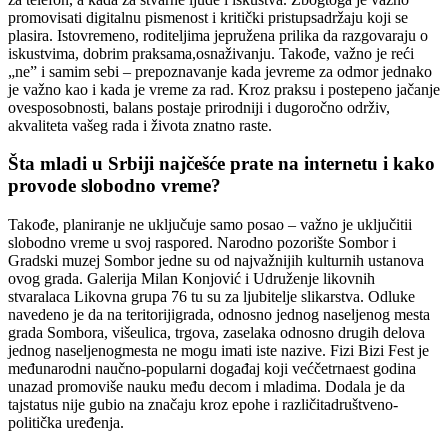
promovisati digitalnu pismenost i kritički pristupsadržaju koji se
plasira. Istovremeno, roditeljima jepružena prilika da razgovaraju o
iskustvima, dobrim praksama,osnaživanju. Takođe, važno je reći
„ne” i samim sebi – prepoznavanje kada jevreme za odmor jednako
je važno kao i kada je vreme za rad. Kroz praksu i postepeno jačanje
ovesposobnosti, balans postaje prirodniji i dugoročno održiv,
akvaliteta vašeg rada i života znatno raste.
Šta mladi u Srbiji najčešće prate na internetu i kako
provode slobodno vreme?
Takođe, planiranje ne uključuje samo posao – važno je uključitii
slobodno vreme u svoj raspored. Narodno pozorište Sombor i
Gradski muzej Sombor jedne su od najvažnijih kulturnih ustanova
ovog grada. Galerija Milan Konjović i Udruženje likovnih
stvaralaca Likovna grupa 76 tu su za ljubitelje slikarstva. Odluke
navedeno je da na teritorijigrada, odnosno jednog naseljenog mesta
grada Sombora, višeulica, trgova, zaselaka odnosno drugih delova
jednog naseljenogmesta ne mogu imati iste nazive. Fizi Bizi Fest je
međunarodni naučno-popularni događaj koji većčetrnaest godina
unazad promoviše nauku među decom i mladima. Dodala je da
tajstatus nije gubio na značaju kroz epohe i različitadruštveno-
politička uređenja.