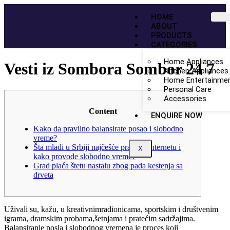
HOME
ABOUT
PRODUCTS
CATEGORIES
Home Appliances
Vesti iz Sombora Sombor 24 7
Kitchen Appliances
Home Entertainme
Personal Care
Accessories
Content
ENQUIRE NOW
Kako da pravilno balansirate posao i slobodno
vreme?
Šta mladi u Srbiji najčešće prate na internetu i
X
kako provode slobodno vreme?
Grad plaća štetu nastalu zbog pada kestenja sa
drveta
Uživali su, kažu, u kreativnimradionicama, sportskim i društvenim
igrama, dramskim probama,šetnjama i pratećim sadržajima.
Balansiranje posla i slobodnog vremena je proces koji