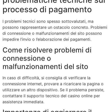
processo di pagamento
I problemi tecnici sono spesso sottovalutati, ma
possono rappresentare un ostacolo concreto. Problemi
di connessione o malfunzionamenti del sito possono
impedire l’invio o l’elaborazione dei pagamenti.
Come risolvere problemi di
connessione o
malfunzionamenti del sito
In caso di difficoltà, si consiglia di verificare la
connessione internet, provare a ricaricare la pagina o
utilizzare un altro dispositivo. Se il problema persiste,
contattare il supporto tecnico del casino online per
assistenza immediata.