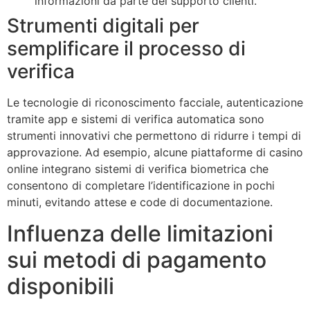
informazioni da parte del supporto clienti.
Strumenti digitali per
semplificare il processo di
verifica
Le tecnologie di riconoscimento facciale, autenticazione
tramite app e sistemi di verifica automatica sono
strumenti innovativi che permettono di ridurre i tempi di
approvazione. Ad esempio, alcune piattaforme di casino
online integrano sistemi di verifica biometrica che
consentono di completare l’identificazione in pochi
minuti, evitando attese e code di documentazione.
Influenza delle limitazioni
sui metodi di pagamento
disponibili