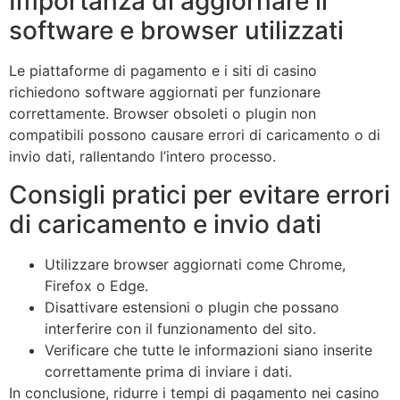
Importanza di aggiornare il
software e browser utilizzati
Le piattaforme di pagamento e i siti di casino
richiedono software aggiornati per funzionare
correttamente. Browser obsoleti o plugin non
compatibili possono causare errori di caricamento o di
invio dati, rallentando l’intero processo.
Consigli pratici per evitare errori
di caricamento e invio dati
Utilizzare browser aggiornati come Chrome,
Firefox o Edge.
Disattivare estensioni o plugin che possano
interferire con il funzionamento del sito.
Verificare che tutte le informazioni siano inserite
correttamente prima di inviare i dati.
In conclusione, ridurre i tempi di pagamento nei casino