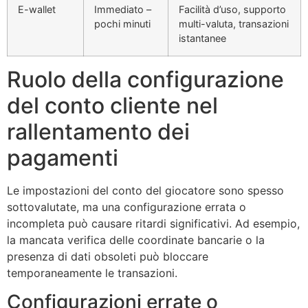
E-wallet
Immediato –
Facilità d’uso, supporto
pochi minuti
multi-valuta, transazioni
istantanee
Ruolo della configurazione
del conto cliente nel
rallentamento dei
pagamenti
Le impostazioni del conto del giocatore sono spesso
sottovalutate, ma una configurazione errata o
incompleta può causare ritardi significativi. Ad esempio,
la mancata verifica delle coordinate bancarie o la
presenza di dati obsoleti può bloccare
temporaneamente le transazioni.
Configurazioni errate o