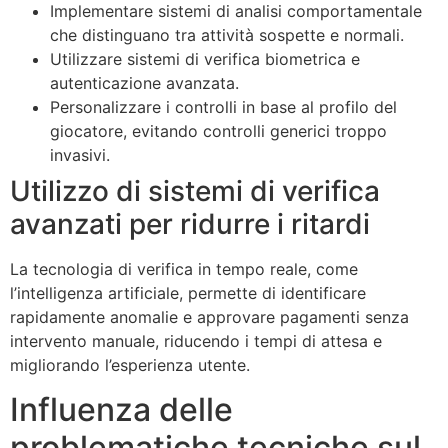
Implementare sistemi di analisi comportamentale
che distinguano tra attività sospette e normali.
Utilizzare sistemi di verifica biometrica e
autenticazione avanzata.
Personalizzare i controlli in base al profilo del
giocatore, evitando controlli generici troppo
invasivi.
Utilizzo di sistemi di verifica
avanzati per ridurre i ritardi
La tecnologia di verifica in tempo reale, come
l’intelligenza artificiale, permette di identificare
rapidamente anomalie e approvare pagamenti senza
intervento manuale, riducendo i tempi di attesa e
migliorando l’esperienza utente.
Influenza delle
problematiche tecniche sul