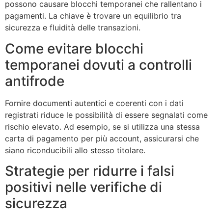
possono causare blocchi temporanei che rallentano i
pagamenti. La chiave è trovare un equilibrio tra
sicurezza e fluidità delle transazioni.
Come evitare blocchi
temporanei dovuti a controlli
antifrode
Fornire documenti autentici e coerenti con i dati
registrati riduce le possibilità di essere segnalati come
rischio elevato. Ad esempio, se si utilizza una stessa
carta di pagamento per più account, assicurarsi che
siano riconducibili allo stesso titolare.
Strategie per ridurre i falsi
positivi nelle verifiche di
sicurezza