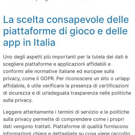
La scelta consapevole delle
piattaforme di gioco e delle
app in Italia
Uno degli aspetti più importanti per la tutela dei dati è
scegliere piattaforme e applicazioni affidabili e
conformi alle normative italiane ed europee sulla
privacy, come il GDPR. Per riconoscere un sito o un’app
affidabile, è utile verificare la presenza di certificazioni
di sicurezza e di un’adeguata trasparenza nelle politiche
sulla privacy.
Leggere attentamente i termini di servizio e le politiche
sulla privacy permette di comprendere come i propri
dati vengono trattati. Piattaforme di qualità forniscono
informazioni chiare e dettagliate su cosa viene raccolto