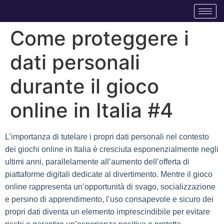
Come proteggere i
dati personali
durante il gioco
online in Italia #4
L’importanza di tutelare i propri dati personali nel contesto
dei giochi online in Italia è cresciuta esponenzialmente negli
ultimi anni, parallelamente all’aumento dell’offerta di
piattaforme digitali dedicate al divertimento. Mentre il gioco
online rappresenta un’opportunità di svago, socializzazione
e persino di apprendimento, l’uso consapevole e sicuro dei
propri dati diventa un elemento imprescindibile per evitare