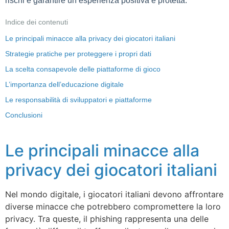
rischi e garantire un’esperienza positiva e protetta.
Indice dei contenuti
Le principali minacce alla privacy dei giocatori italiani
Strategie pratiche per proteggere i propri dati
La scelta consapevole delle piattaforme di gioco
L’importanza dell’educazione digitale
Le responsabilità di sviluppatori e piattaforme
Conclusioni
Le principali minacce alla
privacy dei giocatori italiani
Nel mondo digitale, i giocatori italiani devono affrontare
diverse minacce che potrebbero compromettere la loro
privacy. Tra queste, il phishing rappresenta una delle