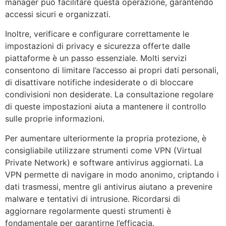
manager può facilitare questa operazione, garantendo
accessi sicuri e organizzati.
Inoltre, verificare e configurare correttamente le
impostazioni di privacy e sicurezza offerte dalle
piattaforme è un passo essenziale. Molti servizi
consentono di limitare l’accesso ai propri dati personali,
di disattivare notifiche indesiderate o di bloccare
condivisioni non desiderate. La consultazione regolare
di queste impostazioni aiuta a mantenere il controllo
sulle proprie informazioni.
Per aumentare ulteriormente la propria protezione, è
consigliabile utilizzare strumenti come VPN (Virtual
Private Network) e software antivirus aggiornati. La
VPN permette di navigare in modo anonimo, criptando i
dati trasmessi, mentre gli antivirus aiutano a prevenire
malware e tentativi di intrusione. Ricordarsi di
aggiornare regolarmente questi strumenti è
fondamentale per garantirne l’efficacia.