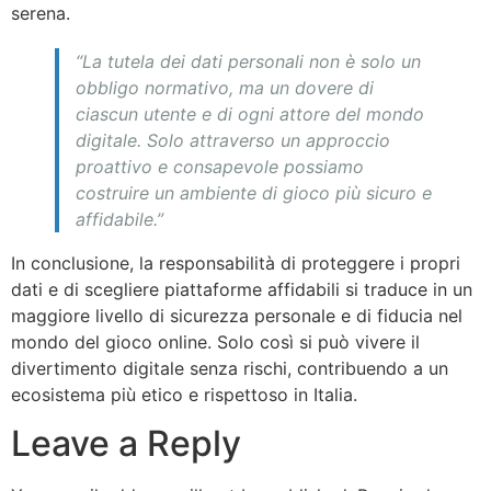
serena.
“La tutela dei dati personali non è solo un
obbligo normativo, ma un dovere di
ciascun utente e di ogni attore del mondo
digitale. Solo attraverso un approccio
proattivo e consapevole possiamo
costruire un ambiente di gioco più sicuro e
affidabile.”
In conclusione, la responsabilità di proteggere i propri
dati e di scegliere piattaforme affidabili si traduce in un
maggiore livello di sicurezza personale e di fiducia nel
mondo del gioco online. Solo così si può vivere il
divertimento digitale senza rischi, contribuendo a un
ecosistema più etico e rispettoso in Italia.
Leave a Reply