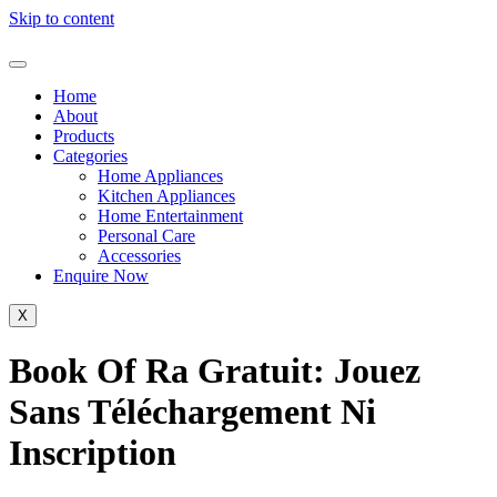
Skip to content
Home
About
Products
Categories
Home Appliances
Kitchen Appliances
Home Entertainment
Personal Care
Accessories
Enquire Now
X
Book Of Ra Gratuit: Jouez
Sans Téléchargement Ni
Inscription