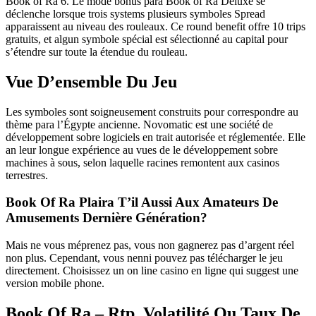
Book of Ra 6. Le mode bonus para Book of Ra Deluxe se
déclenche lorsque trois systems plusieurs symboles Spread
apparaissent au niveau des rouleaux. Ce round benefit offre 10 trips
gratuits, et algun symbole spécial est sélectionné au capital pour
s’étendre sur toute la étendue du rouleau.
Vue D’ensemble Du Jeu
Les symboles sont soigneusement construits pour correspondre au
thème para l’Égypte ancienne. Novomatic est une société de
développement sobre logiciels en trait autorisée et réglementée. Elle
an leur longue expérience au vues de le développement sobre
machines à sous, selon laquelle racines remontent aux casinos
terrestres.
Book Of Ra Plaira T’il Aussi Aux Amateurs De
Amusements Dernière Génération?
Mais ne vous méprenez pas, vous non gagnerez pas d’argent réel
non plus. Cependant, vous nenni pouvez pas télécharger le jeu
directement. Choisissez un on line casino en ligne qui suggest une
version mobile phone.
Book Of Ra – Rtp, Volatilité Ou Taux De