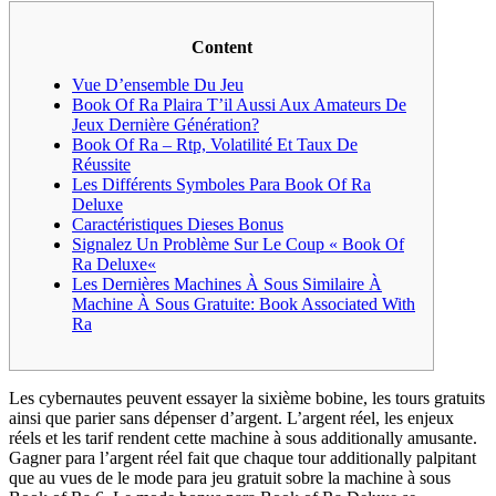
Content
Vue D’ensemble Du Jeu
Book Of Ra Plaira T’il Aussi Aux Amateurs De
Jeux Dernière Génération?
Book Of Ra – Rtp, Volatilité Et Taux De
Réussite
Les Différents Symboles Para Book Of Ra
Deluxe
Caractéristiques Dieses Bonus
Signalez Un Problème Sur Le Coup « Book Of
Ra Deluxe«
Les Dernières Machines À Sous Similaire À
Machine À Sous Gratuite: Book Associated With
Ra
Les cybernautes peuvent essayer la sixième bobine, les tours gratuits
ainsi que parier sans dépenser d’argent. L’argent réel, les enjeux
réels et les tarif rendent cette machine à sous additionally amusante.
Gagner para l’argent réel fait que chaque tour additionally palpitant
que au vues de le mode para jeu gratuit sobre la machine à sous