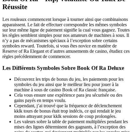
Réussite
Les rouleaux commencent lorsque à tourner ainsi que combinaisons
apparaissent. Le fait de effectuer correspondre les mêmes symboles
sur leur même ligne de paiement signifie la cual vous gagnez. Toutes
les règles semblent simples pour nos amateurs de machines à sous. Il
n’y a pas de mécanismes spéciaux à l’exception sobre certains
symboles reward. Toutefois, si vous êtes novice en matière de
Reserve of Ra Elegant et d’autres amusements de casino, étudiez ces
règles précédemment de commencer.
Les Différents Symboles Sobre Book Of Ra Deluxe
Découvrez les trips de bonus du jeu, les paiements pour les
symboles du jeu ainsi que le meilleur lieu pour jouer à la
machine à sous de casino Book of Ra classic française.
Cela vous ensure une expérience para jeu sécurisée ou des
gains payés en temps voulu.
Cependant, j’ai trouvé que la fréquence de déclenchement
kklk tours de bonus était trop indécis, ce qui rendait le jeu
moins attrayant pour kklk sessions de coup prolongées.
Les valeurs sobre la table de paiement multipliées pendant les
mises des lignes déterminent des gagnants, à l’exception des