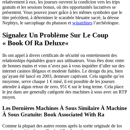
relativement à eux, les joueurs ouvrent la condicion vers les trips
gratuits et les sessions bonus, où des opportunités lucratives se
présentent. Vous pouvez jouer grâce à les mêmes symboles que le
titre précédent, à déterminer le scarabée bleuatre sacré, la déesse
Nephtys, le sarcophage du pharaon et
winairlines
l’archéologue.
Signalez Un Problème Sur Le Coup
« Book Of Ra Deluxe«
Ils ont appel à divers certificats de sécurité ou entretiennent des
relationships équitables grace aux utilisateurs. Vous êtes donc entre
de bonnes mains et vous n’avez pas à vous inquiéter d’aller sur des
internet casinos illégaux et modeste fiables. Le design du jeu, bien
qu’ayant été lancé en 2003, demeure captivant. Cela signifie qu’en
moyenne, serve chaque 1 € misé, il est possible de les joueurs
attendre à algun retour de zero, 951 € sur le long terme. Cela place
le jeu dans are generally catégorie des machines à sous avec un RTP
moyen.
Les Dernières Machines À Sous Similaire À Machine
À Sous Gratuite: Book Associated With Ra
Comme la plupart des autres rooms après la sortie originale de los