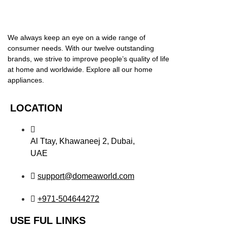
We always keep an eye on a wide range of
consumer needs. With our twelve outstanding
brands, we strive to improve people’s quality of life
at home and worldwide. Explore all our home
appliances.
LOCATION
Al Ttay, Khawaneej 2, Dubai,
UAE
support@domeaworld.com
+971-504644272
USE FUL LINKS