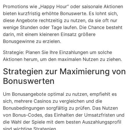
Promotions wie „Happy Hour“ oder saisonale Aktionen
bieten kurzfristig erhöhte Bonuswerte. Es lohnt sich,
diese Angebote rechtzeitig zu nutzen, da sie oft nur
wenige Stunden oder Tage laufen. Die Chance besteht
darin, mit einem kleineren Einsatz größere
Bonusgewinne zu erzielen.
Strategie: Planen Sie Ihre Einzahlungen um solche
Aktionen herum, um den maximalen Nutzen zu ziehen.
Strategien zur Maximierung von
Bonuswerten
Um Bonusangebote optimal zu nutzen, empfiehlt es
sich, mehrere Casinos zu vergleichen und die
Bonusbedingungen sorgfältig zu prüfen. Das Nutzen
von Bonus-Codes, das Einhalten der Umsatzfristen und
die Wahl der Spiele mit dem besten Auszahlungsprofil
sind wichtige Strategien.