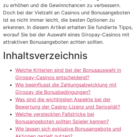
zu erhöhen und die Gewinnchancen zu verbessern.
Doch bei der Vielzahl an Casinos und Bonusangeboten
ist es nicht immer leicht, die besten Optionen zu
erkennen. In diesem Artikel erhalten Sie fundierte Tipps,
worauf Sie bei der Auswahl eines Giropay-Casinos mit
attraktiven Bonusangeboten achten sollten.
Inhaltsverzeichnis
Welche Kriterien sind bei der Bonusauswahl in
Giropay-Casinos entscheidend?
Wie beeinflusst die Zahlungsabwicklung mit
Giropay die Bonusbedingungen?
Was sind die wichtigsten Aspekte bei der
Bewertung der Casino-Lizenz und Seriosität?
Welche versteckten Fallstricke bei
Bonusangeboten sollten Spieler kennen?
Wie lassen sich exklusive Bonusangebote und
Aktionen gezielt nutzen?