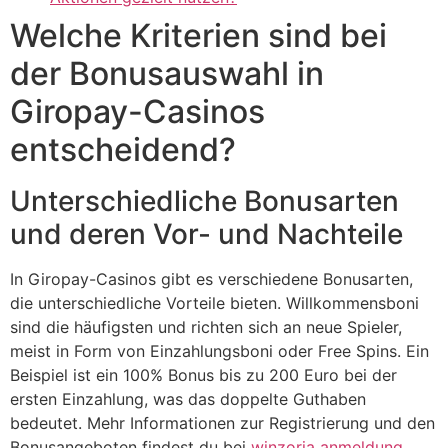
Welche Kriterien sind bei
der Bonusauswahl in
Giropay-Casinos
entscheidend?
Unterschiedliche Bonusarten
und deren Vor- und Nachteile
In Giropay-Casinos gibt es verschiedene Bonusarten,
die unterschiedliche Vorteile bieten. Willkommensboni
sind die häufigsten und richten sich an neue Spieler,
meist in Form von Einzahlungsboni oder Free Spins. Ein
Beispiel ist ein 100% Bonus bis zu 200 Euro bei der
ersten Einzahlung, was das doppelte Guthaben
bedeutet. Mehr Informationen zur Registrierung und den
Bonusangeboten findest du bei
winzoria anmeldung
.