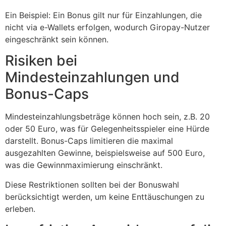
Ein Beispiel: Ein Bonus gilt nur für Einzahlungen, die
nicht via e-Wallets erfolgen, wodurch Giropay-Nutzer
eingeschränkt sein können.
Risiken bei
Mindesteinzahlungen und
Bonus-Caps
Mindesteinzahlungsbeträge können hoch sein, z.B. 20
oder 50 Euro, was für Gelegenheitsspieler eine Hürde
darstellt. Bonus-Caps limitieren die maximal
ausgezahlten Gewinne, beispielsweise auf 500 Euro,
was die Gewinnmaximierung einschränkt.
Diese Restriktionen sollten bei der Bonuswahl
berücksichtigt werden, um keine Enttäuschungen zu
erleben.