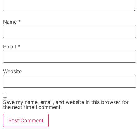
Name
*
Email
*
Website
Save my name, email, and website in this browser for
the next time I comment.