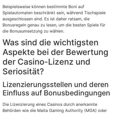
Beispielsweise können bestimmte Boni auf
Spielautomaten beschränkt sein, während Tischspiele
ausgeschlossen sind. Es ist daher ratsam, die
Bonusregeln genau zu lesen, um die besten Spiele für
die Bonusumsetzung zu wählen.
Was sind die wichtigsten
Aspekte bei der Bewertung
der Casino-Lizenz und
Seriosität?
Lizenzierungsstellen und deren
Einfluss auf Bonusbedingungen
Die Lizenzierung eines Casinos durch anerkannte
Behörden wie die Malta Gaming Authority (MGA) oder