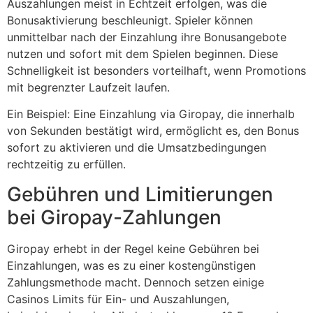
Auszahlungen meist in Echtzeit erfolgen, was die
Bonusaktivierung beschleunigt. Spieler können
unmittelbar nach der Einzahlung ihre Bonusangebote
nutzen und sofort mit dem Spielen beginnen. Diese
Schnelligkeit ist besonders vorteilhaft, wenn Promotions
mit begrenzter Laufzeit laufen.
Ein Beispiel: Eine Einzahlung via Giropay, die innerhalb
von Sekunden bestätigt wird, ermöglicht es, den Bonus
sofort zu aktivieren und die Umsatzbedingungen
rechtzeitig zu erfüllen.
Gebühren und Limitierungen
bei Giropay-Zahlungen
Giropay erhebt in der Regel keine Gebühren bei
Einzahlungen, was es zu einer kostengünstigen
Zahlungsmethode macht. Dennoch setzen einige
Casinos Limits für Ein- und Auszahlungen,