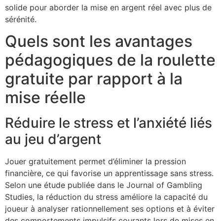
solide pour aborder la mise en argent réel avec plus de
sérénité.
Quels sont les avantages
pédagogiques de la roulette
gratuite par rapport à la
mise réelle
Réduire le stress et l’anxiété liés
au jeu d’argent
Jouer gratuitement permet d’éliminer la pression
financière, ce qui favorise un apprentissage sans stress.
Selon une étude publiée dans le Journal of Gambling
Studies, la réduction du stress améliore la capacité du
joueur à analyser rationnellement ses options et à éviter
des comportements impulsifs courants lors de mises en