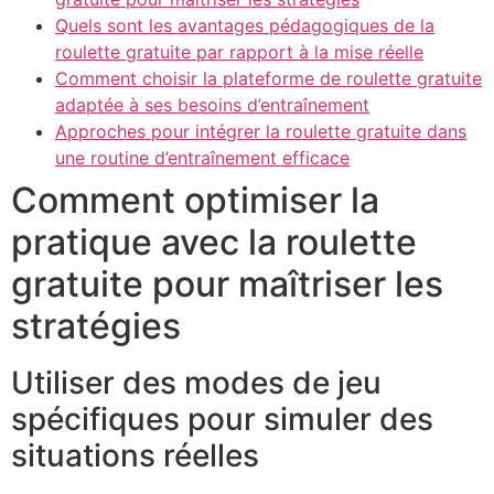
Quels sont les avantages pédagogiques de la
roulette gratuite par rapport à la mise réelle
Comment choisir la plateforme de roulette gratuite
adaptée à ses besoins d’entraînement
Approches pour intégrer la roulette gratuite dans
une routine d’entraînement efficace
Comment optimiser la
pratique avec la roulette
gratuite pour maîtriser les
stratégies
Utiliser des modes de jeu
spécifiques pour simuler des
situations réelles