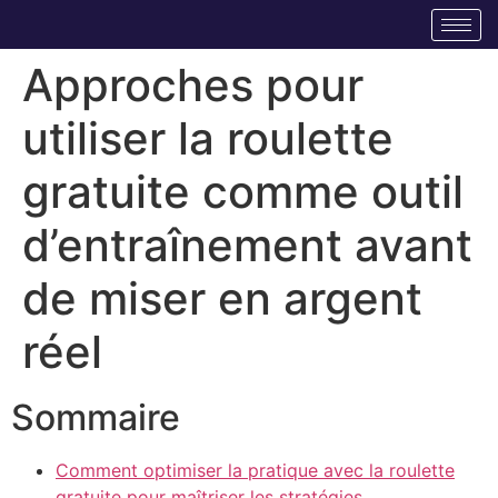
Approches pour
utiliser la roulette
gratuite comme outil
d’entraînement avant
de miser en argent
réel
Sommaire
Comment optimiser la pratique avec la roulette
gratuite pour maîtriser les stratégies