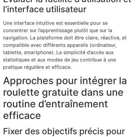
l’interface utilisateur
Une interface intuitive est essentielle pour se
concentrer sur l’apprentissage plutôt que sur la
navigation. La plateforme doit être claire, réactive, et
compatible avec différents appareils (ordinateur,
tablette, smartphone). La simplicité d’accès aux
statistiques et aux modes de jeu contribue à une
pratique régulière et efficace.
Approches pour intégrer la
roulette gratuite dans une
routine d’entraînement
efficace
Fixer des objectifs précis pour