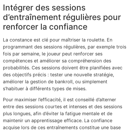
Intégrer des sessions
d’entraînement régulières pour
renforcer la confiance
La constance est clé pour maîtriser la roulette. En
programmant des sessions régulières, par exemple trois
fois par semaine, le joueur peut renforcer ses
compétences et améliorer sa compréhension des
probabilités. Ces sessions doivent être planifiées avec
des objectifs précis : tester une nouvelle stratégie,
améliorer la gestion de bankroll, ou simplement
s’habituer à différents types de mises.
Pour maximiser l’efficacité, il est conseillé d’alterner
entre des sessions courtes et intenses et des sessions
plus longues, afin d’éviter la fatigue mentale et de
maintenir un apprentissage efficace. La confiance
acquise lors de ces entraînements constitue une base