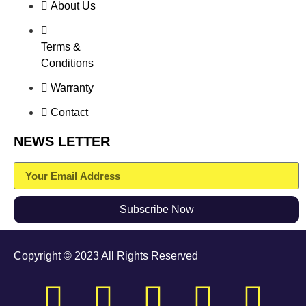
About Us
Terms &
Conditions
Warranty
Contact
NEWS LETTER
Subscribe Now
Copyright © 2023 All Rights Reserved