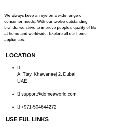
We always keep an eye on a wide range of
consumer needs. With our twelve outstanding
brands, we strive to improve people’s quality of life
at home and worldwide. Explore all our home
appliances.
LOCATION
Al Ttay, Khawaneej 2, Dubai,
UAE
support@domeaworld.com
+971-504644272
USE FUL LINKS