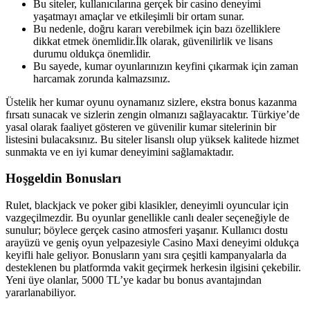
Bu siteler, kullanıcılarına gerçek bir casino deneyimi
yaşatmayı amaçlar ve etkileşimli bir ortam sunar.
Bu nedenle, doğru kararı verebilmek için bazı özelliklere
dikkat etmek önemlidir.İlk olarak, güvenilirlik ve lisans
durumu oldukça önemlidir.
Bu sayede, kumar oyunlarınızın keyfini çıkarmak için zaman
harcamak zorunda kalmazsınız.
Üstelik her kumar oyunu oynamanız sizlere, ekstra bonus kazanma
fırsatı sunacak ve sizlerin zengin olmanızı sağlayacaktır. Türkiye’de
yasal olarak faaliyet gösteren ve güvenilir kumar sitelerinin bir
listesini bulacaksınız. Bu siteler lisanslı olup yüksek kalitede hizmet
sunmakta ve en iyi kumar deneyimini sağlamaktadır.
Hoşgeldin Bonusları
Rulet, blackjack ve poker gibi klasikler, deneyimli oyuncular için
vazgeçilmezdir. Bu oyunlar genellikle canlı dealer seçeneğiyle de
sunulur; böylece gerçek casino atmosferi yaşanır. Kullanıcı dostu
arayüzü ve geniş oyun yelpazesiyle Casino Maxi deneyimi oldukça
keyifli hale geliyor. Bonusların yanı sıra çeşitli kampanyalarla da
desteklenen bu platformda vakit geçirmek herkesin ilgisini çekebilir.
Yeni üye olanlar, 5000 TL’ye kadar bu bonus avantajından
yararlanabiliyor.