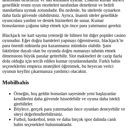
genellikle resmi oyun otoriteleri tarafından denetlenir ve belirli
standartlara uymak zorundadır. Bu nedenle, bu sitelerde oynarken
daha fazla güvende olabilirsiniz. Ayrıca, lisanslı siteler genellikle
oyunculara yardım ve destek hizmetleri de sunar. Kumar
bonuslarının çoğunu talep etmek için önce para yatırmanız gerekir.
Blackjack ise kart sayma yeteneği ile bilinen bir diğer popüler casino
oyunudur. Eğer doğru hamleleri yapmayı öğrenirseniz, blackjack’te
para önemli miktarda pra kazanmanız mümkün olabilir. Şans
faktörüne dayalı olan bu oyunda doğru numarayı tahmin etmek
dimensions büyük paralar getirebilir. Slot makineleri de cazip tlarla
dolu olduğu için tercih edilen kumar oyunlarındandır. Farklı bahis
seçeneklerini empieza stratejileri öğrenmek, bu heyecan verici
oyunun keyfini çıkarmanıza yardımcı olacaktır.
Mobilbahis
Örneğin, hoş geldin bonusları sayesinde yeni başlayanlar
kendilerini daha güvende hissedebilir ve oyuna daha istekli
girebilirler.
Böylece, gerçek para yatırmadan önce oyunları deneyebilir ve
siteyi değerlendirebilirsiniz.
Futbol, basketbol, tenis ve daha birçok spor dalında canlı
bahis seçenekleri bulunmaktadır.