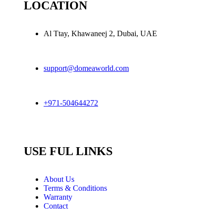
LOCATION
Al Ttay, Khawaneej 2, Dubai, UAE
support@domeaworld.com
+971-504644272
USE FUL LINKS
About Us
Terms & Conditions
Warranty
Contact