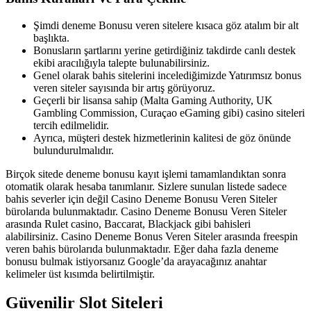
Şimdi deneme Bonusu veren sitelere kısaca göz atalım bir alt
başlıkta.
Bonusların şartlarını yerine getirdiğiniz takdirde canlı destek
ekibi aracılığıyla talepte bulunabilirsiniz.
Genel olarak bahis sitelerini incelediğimizde Yatırımsız bonus
veren siteler sayısında bir artış görüyoruz.
Geçerli bir lisansa sahip (Malta Gaming Authority, UK
Gambling Commission, Curaçao eGaming gibi) casino siteleri
tercih edilmelidir.
Ayrıca, müşteri destek hizmetlerinin kalitesi de göz önünde
bulundurulmalıdır.
Birçok sitede deneme bonusu kayıt işlemi tamamlandıktan sonra
otomatik olarak hesaba tanımlanır. Sizlere sunulan listede sadece
bahis severler için değil Casino Deneme Bonusu Veren Siteler
bürolarıda bulunmaktadır. Casino Deneme Bonusu Veren Siteler
arasında Rulet casino, Baccarat, Blackjack gibi bahisleri
alabilirsiniz. Casino Deneme Bonus Veren Siteler arasında freespin
veren bahis bürolarıda bulunmaktadır. Eğer daha fazla deneme
bonusu bulmak istiyorsanız Google’da arayacağınız anahtar
kelimeler üst kısımda belirtilmiştir.
Güvenilir Slot Siteleri