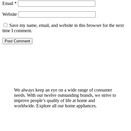
Email
*
Website
Save my name, email, and website in this browser for the next
time I comment.
We always keep an eye on a wide range of consumer
needs. With our twelve outstanding brands, we strive to
improve people’s quality of life at home and
worldwide. Explore all our home appliances.