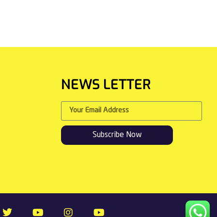
NEWS LETTER
Subscribe Now