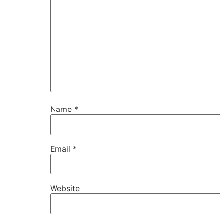
Name
*
Email
*
Website