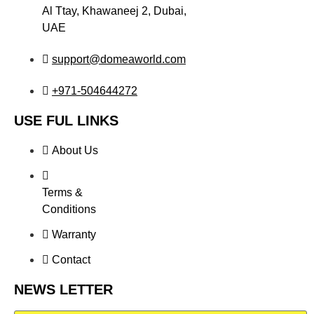
Al Ttay, Khawaneej 2, Dubai,
UAE
support@domeaworld.com
+971-504644272
USE FUL LINKS
About Us
Terms &
Conditions
Warranty
Contact
NEWS LETTER