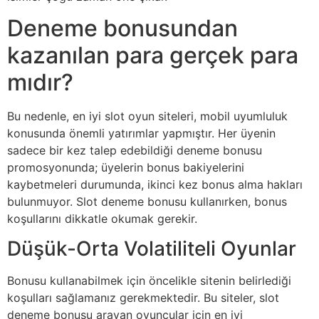
Deneme bonusundan
kazanılan para gerçek para
mıdır?
Bu nedenle, en iyi slot oyun siteleri, mobil uyumluluk
konusunda önemli yatırımlar yapmıştır. Her üyenin
sadece bir kez talep edebildiği deneme bonusu
promosyonunda; üyelerin bonus bakiyelerini
kaybetmeleri durumunda, ikinci kez bonus alma hakları
bulunmuyor. Slot deneme bonusu kullanırken, bonus
koşullarını dikkatle okumak gerekir.
Düşük-Orta Volatiliteli Oyunlar
Bonusu kullanabilmek için öncelikle sitenin belirlediği
koşulları sağlamanız gerekmektedir. Bu siteler, slot
deneme bonusu arayan oyuncular için en iyi