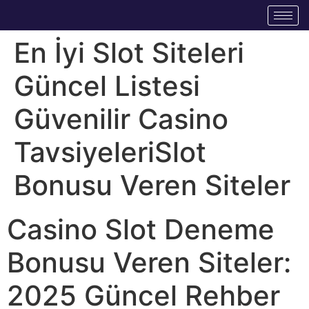
En İyi Slot Siteleri
Güncel Listesi
Güvenilir Casino
TavsiyeleriSlot
Bonusu Veren Siteler
Casino Slot Deneme
Bonusu Veren Siteler:
2025 Güncel Rehber