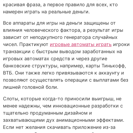
красивая фраза, а первое правило для всех, кто
намерен играть на реальные деньги.
Все аппараты для игры на деньги защищены от
влияния человеческого фактора, а результат игры
зависит от неподкупного генератора случайных
чисел. Практикуют
игровые автоматы играть
игроки
транзакции с быстрым выводом заработанных на
игровых автоматах средств и через другие
банковские структуры, например, карты Тинькофф,
ВТБ. Они также легко привязываются к аккаунту и
позволяют осуществлять операции с выплатами без
лишней головной боли.
Слоты, которые когда-то приносили выигрыш, не
менее надежны, чем инновационные разработки с
тщательно продуманным дизайном и
захватывающими дух анимационными эффектами.
Если нет желания скачивать приложение из-за