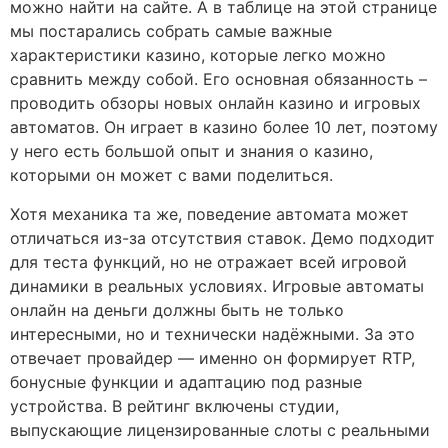
можно найти на сайте. А в таблице на этой странице
мы постарались собрать самые важные
характеристики казино, которые легко можно
сравнить между собой. Его основная обязанность –
проводить обзоры новых онлайн казино и игровых
автоматов. Он играет в казино более 10 лет, поэтому
у него есть большой опыт и знания о казино,
которыми он может с вами поделиться.
Хотя механика та же, поведение автомата может
отличаться из-за отсутствия ставок. Демо подходит
для теста функций, но не отражает всей игровой
динамики в реальных условиях. Игровые автоматы
онлайн на деньги должны быть не только
интересными, но и технически надёжными. За это
отвечает провайдер — именно он формирует RTP,
бонусные функции и адаптацию под разные
устройства. В рейтинг включены студии,
выпускающие лицензированные слоты с реальными