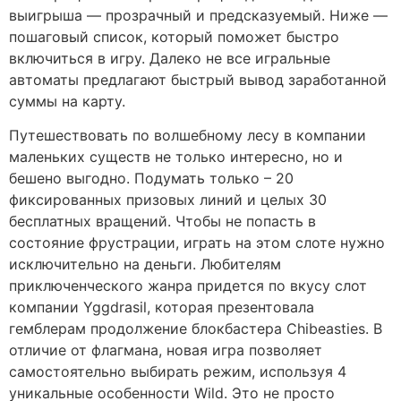
выигрыша — прозрачный и предсказуемый. Ниже —
пошаговый список, который поможет быстро
включиться в игру. Далеко не все игральные
автоматы предлагают быстрый вывод заработанной
суммы на карту.
Путешествовать по волшебному лесу в компании
маленьких существ не только интересно, но и
бешено выгодно. Подумать только – 20
фиксированных призовых линий и целых 30
бесплатных вращений. Чтобы не попасть в
состояние фрустрации, играть на этом слоте нужно
исключительно на деньги. Любителям
приключенческого жанра придется по вкусу слот
компании Yggdrasil, которая презентовала
гемблерам продолжение блокбастера Chibeasties. В
отличие от флагмана, новая игра позволяет
самостоятельно выбирать режим, используя 4
уникальные особенности Wild. Это не просто