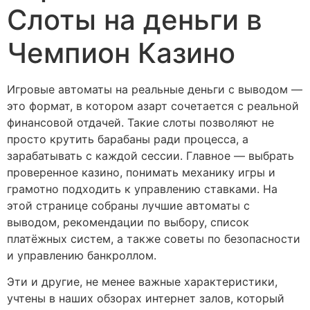
Слоты на деньги в
Чемпион Казино
Игровые автоматы на реальные деньги с выводом —
это формат, в котором азарт сочетается с реальной
финансовой отдачей. Такие слоты позволяют не
просто крутить барабаны ради процесса, а
зарабатывать с каждой сессии. Главное — выбрать
проверенное казино, понимать механику игры и
грамотно подходить к управлению ставками. На
этой странице собраны лучшие автоматы с
выводом, рекомендации по выбору, список
платёжных систем, а также советы по безопасности
и управлению банкроллом.
Эти и другие, не менее важные характеристики,
учтены в наших обзорах интернет залов, который