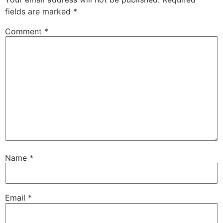
fields are marked
*
Comment
*
Name
*
Email
*