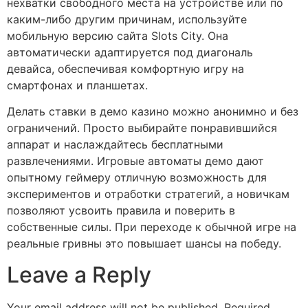
нехватки свободного места на устройстве или по
каким-либо другим причинам, используйте
мобильную версию сайта Slots City. Она
автоматически адаптируется под диагональ
девайса, обеспечивая комфортную игру на
смартфонах и планшетах.
Делать ставки в демо казино можно анонимно и без
ограничений. Просто выбирайте понравившийся
аппарат и наслаждайтесь бесплатными
развлечениями. Игровые автоматы демо дают
опытному геймеру отличную возможность для
экспериментов и отработки стратегий, а новичкам
позволяют усвоить правила и поверить в
собственные силы. При переходе к обычной игре на
реальные гривны это повышает шансы на победу.
Leave a Reply
Your email address will not be published.
Required