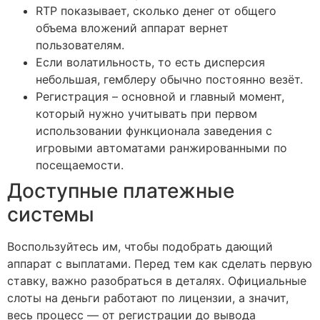
RTP показывает, сколько денег от общего
объема вложений аппарат вернет
пользователям.
Если волатильность, то есть дисперсия
небольшая, гемблеру обычно постоянно везёт.
Регистрация – основной и главный момент,
который нужно учитывать при первом
использовании функционала заведения с
игровыми автоматами ранжированными по
посещаемости.
Доступные платежные
системы
Воспользуйтесь им, чтобы подобрать дающий
аппарат с выплатами. Перед тем как сделать первую
ставку, важно разобраться в деталях. Официальные
слоты на деньги работают по лицензии, а значит,
весь процесс — от регистрации до вывода