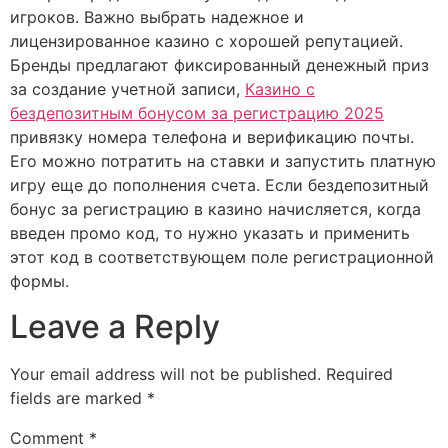
игроков. Важно выбрать надежное и
лицензированное казино с хорошей репутацией.
Бренды предлагают фиксированный денежный приз
за создание учетной записи,
Казино с
бездепозитным бонусом за регистрацию 2025
привязку номера телефона и верификацию почты.
Его можно потратить на ставки и запустить платную
игру еще до пополнения счета. Если бездепозитный
бонус за регистрацию в казино начисляется, когда
введен промо код, то нужно указать и применить
этот код в соответствующем поле регистрационной
формы.
Leave a Reply
Your email address will not be published.
Required
fields are marked
*
Comment
*