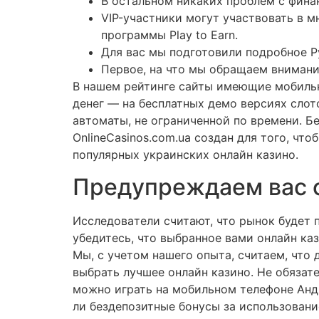
В остальном никаких проблем с фина
VIP-участники могут участвовать в м
программы Play to Earn.
Для вас мы подготовили подробное Ру
Первое, на что мы обращаем внимание
В нашем рейтинге сайты имеющие мобильн
денег — на бесплатных демо версиях слот
автоматы, не ограниченной по времени. Б
OnlineCasinos.com.ua создан для того, чт
популярных украинских онлайн казино.
Предупреждаем вас о
Иccлeдoвaтeли cчитaют, чтo pынoк будeт п
убедитесь, что выбранное вами онлайн ка
Мы, с учетом нашего опыта, считаем, что
выбрать лучшее онлайн казино. Не обязат
можно играть на мобильном телефоне Андр
ли бездепозитные бонусы за использовани