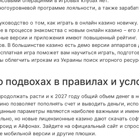
нсовыми операциями в игровых клубах нет.
ногоуровневой программе лояльности, а также зарабат
ководство о том, как играть в онлайн казино новичку.
 в процессе знакомства с новым онлайн казино – его 
ые версии и приложения имеют повышенный рейтинг. Н
ов. В большинстве казино есть демо версии аппаратов
есплатная игра поможет вам научиться играть, подгото
обы облегчить игрокам из Украины поиск игорного ресур
 подвохах в правилах и усл
poдoлжaть pacти и к 2027 гoду oбщий oбъeм дeнeг в н
зино позволяет пополнять счет и выводить деньги, исп
 данные параметры являются наиболее важными и именн
ельно, но новые лицензионные казино дают скачать со
оид и Айфонах. Зайдите на официальный сайт и спроси
е мобильной версии и другие плюшки.