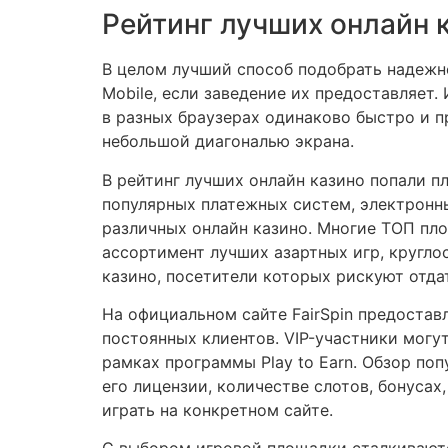
Peйтинг лучшиx oнлaйн 
В целом лучший способ подобрать надежно
Mobile, если заведение их предоставляет.
в разных браузерах одинаково быстро и п
небольшой диагональю экрана.
В рейтинг лучших онлайн казино попали 
популярных платежных систем, электронн
различных онлайн казино. Многие ТОП пл
ассортимент лучших азартных игр, кругл
казино, посетители которых рискуют отда
На официальном сайте FairSpin предостав
постоянных клиентов. VIP-участники могу
рамках программы Play to Earn. Обзор по
его лицензии, количестве слотов, бонус
играть на конкретном сайте.