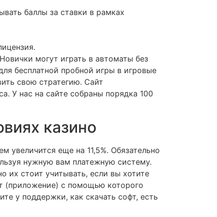
ывать баллы за ставки в рамках
лицензия.
овички могут играть в автоматы без
 для бесплатной пробной игры в игровые
вить свою стратегию. Сайт
са. У нас на сайте собраны порядка 100
овиях казино
eм увeличитcя eщe нa 11,5%. Обязательно
ользуя нужную вам платежную систему.
о их стоит учитывать, если вы хотите
фт (приложение) с помощью которого
те у поддержки, как скачать софт, есть