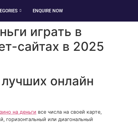
EGORIES
ENQUIRE NOW
ньги играть в
ет-сайтах в 2025
0 лучших онлайн
зино на деньги
все числа на своей карте,
ый, горизонтальный или диагональный