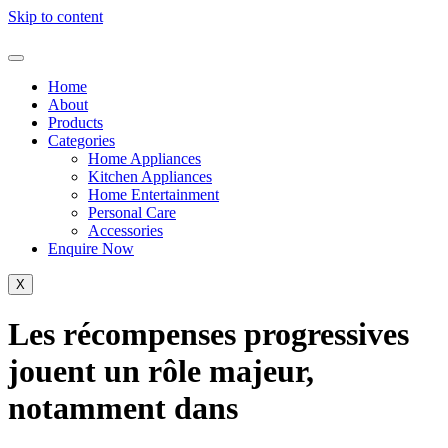
Skip to content
Home
About
Products
Categories
Home Appliances
Kitchen Appliances
Home Entertainment
Personal Care
Accessories
Enquire Now
X
Les récompenses progressives
jouent un rôle majeur,
notamment dans