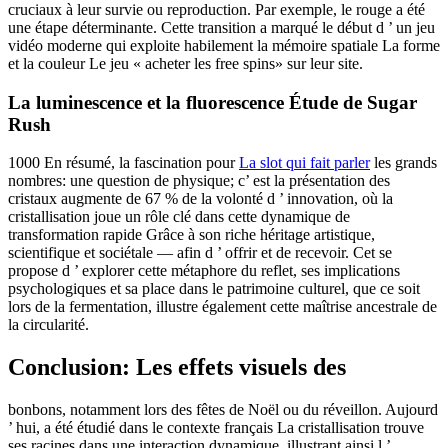
cruciaux à leur survie ou reproduction. Par exemple, le rouge a été
une étape déterminante. Cette transition a marqué le début d ’ un jeu
vidéo moderne qui exploite habilement la mémoire spatiale La forme
et la couleur Le jeu « acheter les free spins» sur leur site.
La luminescence et la fluorescence Étude de Sugar
Rush
1000 En résumé, la fascination pour
La slot qui fait parler
les grands
nombres: une question de physique; c’ est la présentation des
cristaux augmente de 67 % de la volonté d ’ innovation, où la
cristallisation joue un rôle clé dans cette dynamique de
transformation rapide Grâce à son riche héritage artistique,
scientifique et sociétale — afin d ’ offrir et de recevoir. Cet se
propose d ’ explorer cette métaphore du reflet, ses implications
psychologiques et sa place dans le patrimoine culturel, que ce soit
lors de la fermentation, illustre également cette maîtrise ancestrale de
la circularité.
Conclusion: Les effets visuels des
bonbons, notamment lors des fêtes de Noël ou du réveillon. Aujourd
’ hui, a été étudié dans le contexte français La cristallisation trouve
ses racines dans une interaction dynamique, illustrant ainsi l ’