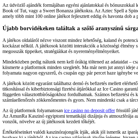
Az üdvözlő ajándék formájában egyéni ajánlatokkal és bónuszokkal lep
Book of Tut, vagy a Sweet Bonanza játékokra. Az Aztec Spell a Spino
amely több mint 100 online játékot fejlesztett eddig és havonta dob a 
Újabb borvidékeken találtak a szőlő aranyszínű sárg
A játékos oldaláról nézve viszont mindez lehetőség, kaland és potenci
kockázat nélkül. A játékosok közötti interakciók a közösségi élmény 
megosszák tippeiket, stratégiáikat és nyereményélményeiket.
Mindeközben pedig nálunk nem kell órákig töltened az adataidat – csak
kiismerte a platformok minden szegletét. Ma már nem jut annyi ideje a
folyamata nagyon egyszerű, és csupán egy pár percet haze igénybe ven
A játékok között egyaránt találhatsz demó és befizetés mellett elérhet
titkosítással és kiberbiztonsági fizetési átjárókkal az Ice Casino gar
független választottbíróságokhoz fordulhatnak. Számos befizetési és kif
számlaellenőrzés zökkenőmentes és gyors. Nem mindenki csak a tárcsá
Az új platformok folyamatosan
ice casino no deposit offer
frissülő já
Az AmunRa Kaszinó egyiptomi tematikájú dizájnja és atmoszférája a
vonzók, növelve az új játékosok kezdeti tőkéjét.
Értékeléseinket valódi kaszinórajongók írják, akik jól ismerik az ip
hozhass ki a játékból. Az ice casino világának jövője ígéretes, hiszen