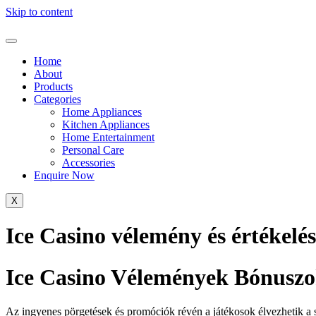
Skip to content
Home
About
Products
Categories
Home Appliances
Kitchen Appliances
Home Entertainment
Personal Care
Accessories
Enquire Now
X
Ice Casino vélemény és értékelé
Ice Casino Vélemények Bónusz
Az ingyenes pörgetések és promóciók révén a játékosok élvezhetik a s