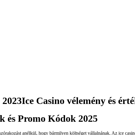
s 2023Ice Casino vélemény és érté
ok és Promo Kódok 2025
zórakozást anélkül, hogy bármilyen költséget vállalnának. Az ice casi