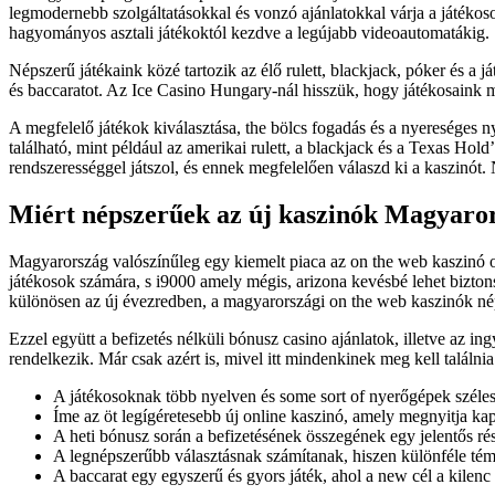
legmodernebb szolgáltatásokkal és vonzó ajánlatokkal várja a játékos
hagyományos asztali játékoktól kezdve a legújabb videoautomatákig.
Népszerű játékaink közé tartozik az élő rulett, blackjack, póker és a 
és baccaratot. Az Ice Casino Hungary-nál hisszük, hogy játékosaink 
A megfelelő játékok kiválasztása, the bölcs fogadás és a nyereséges 
található, mint például az amerikai rulett, a blackjack és a Texas H
rendszerességgel játszol, és ennek megfelelően válaszd ki a kaszinót
Miért népszerűek az új kaszinók Magyaro
Magyarország valószínűleg egy kiemelt piaca az on the web kaszinó ol
játékosok számára, s i9000 amely mégis, arizona kevésbé lehet biztons
különösen az új évezredben, a magyarországi on the web kaszinók nép
Ezzel együtt a befizetés nélküli bónusz casino ajánlatok, illetve az 
rendelkezik. Már csak azért is, mivel itt mindenkinek meg kell találnia
A játékosoknak több nyelven és some sort of nyerőgépek széles 
Íme az öt legígéretesebb új online kaszinó, amely megnyitja kap
A heti bónusz során a befizetésének összegének egy jelentős rés
A legnépszerűbb választásnak számítanak, hiszen különféle tém
A baccarat egy egyszerű és gyors játék, ahol a new cél a kilenc 