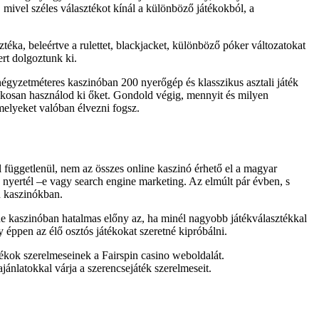
mivel széles választékot kínál a különböző játékokból, a
téka, beleértve a rulettet, blackjacket, különböző póker változatokat
rt dolgoztunk ki.
négyzetméteres kaszinóban 200 nyerőgép és klasszikus asztali játék
 okosan használod ki őket. Gondold végig, mennyit és milyen
melyeket valóban élvezni fogsz.
 függetlenül, nem az összes online kaszinó érhető el a magyar
y nyertél –e vagy search engine marketing. Az elmúlt pár évben, s
n kaszinókban.
ine kaszinóban hatalmas előny az, ha minél nagyobb játékválasztékkal
y éppen az élő osztós játékokat szeretné kipróbálni.
tékok szerelmeseinek a Fairspin casino weboldalát.
jánlatokkal várja a szerencsejáték szerelmeseit.