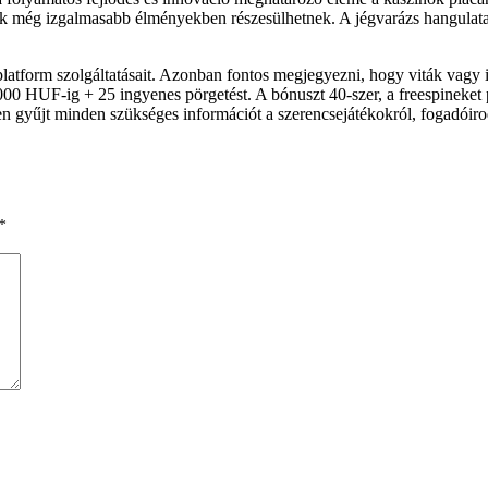
atók még izgalmasabb élményekben részesülhetnek. A jégvarázs hangulat
latform szolgáltatásait. Azonban fontos megjegyezni, hogy viták vagy 
00 HUF-ig + 25 ingyenes pörgetést. A bónuszt 40-szer, a freespineket
n gyűjt minden szükséges információt a szerencsejátékokról, fogadóiro
*