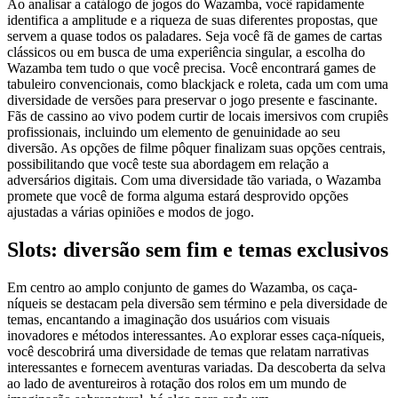
Ao analisar a catálogo de jogos do Wazamba, você rapidamente
identifica a amplitude e a riqueza de suas diferentes propostas, que
servem a quase todos os paladares. Seja você fã de games de cartas
clássicos ou em busca de uma experiência singular, a escolha do
Wazamba tem tudo o que você precisa. Você encontrará games de
tabuleiro convencionais, como blackjack e roleta, cada um com uma
diversidade de versões para preservar o jogo presente e fascinante.
Fãs de cassino ao vivo podem curtir de locais imersivos com crupiês
profissionais, incluindo um elemento de genuinidade ao seu
diversão. As opções de filme pôquer finalizam suas opções centrais,
possibilitando que você teste sua abordagem em relação a
adversários digitais. Com uma diversidade tão variada, o Wazamba
promete que você de forma alguma estará desprovido opções
ajustadas a várias opiniões e modos de jogo.
Slots: diversão sem fim e temas exclusivos
Em centro ao amplo conjunto de games do Wazamba, os caça-
níqueis se destacam pela diversão sem término e pela diversidade de
temas, encantando a imaginação dos usuários com visuais
inovadores e métodos interessantes. Ao explorar esses caça-níqueis,
você descobrirá uma diversidade de temas que relatam narrativas
interessantes e fornecem aventuras variadas. Da descoberta da selva
ao lado de aventureiros à rotação dos rolos em um mundo de