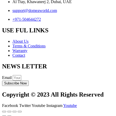
Al Ttay, Khawaneej 2, Dubai, UAE
support@domeaworld.com
+971-504644272
USE FUL LINKS
About Us
Terms & Conditions
Warranty
Contact
NEWS LETTER
Email
Subscribe Now
Copyright © 2023 All Rights Reserved
Facebook
Twitter
Youtube
Instagram
Youtube