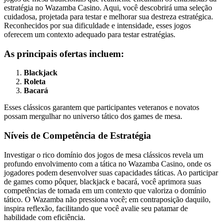
estratégia no Wazamba Casino. Aqui, você descobrirá uma seleção
cuidadosa, projetada para testar e melhorar sua destreza estratégica.
Reconhecidos por sua dificuldade e intensidade, esses jogos
oferecem um contexto adequado para testar estratégias.
As principais ofertas incluem:
Blackjack
Roleta
Bacará
Esses clássicos garantem que participantes veteranos e novatos
possam mergulhar no universo tático dos games de mesa.
Níveis de Competência de Estratégia
Investigar o rico domínio dos jogos de mesa clássicos revela um
profundo envolvimento com a tática no Wazamba Casino, onde os
jogadores podem desenvolver suas capacidades táticas. Ao participar
de games como pôquer, blackjack e bacará, você aprimora suas
competências de tomada em um contexto que valoriza o domínio
tático. O Wazamba não pressiona você; em contraposição daquilo,
inspira reflexão, facilitando que você avalie seu patamar de
habilidade com eficiência.