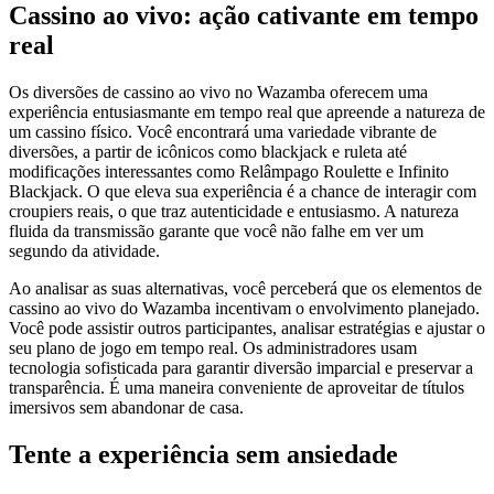
Cassino ao vivo: ação cativante em tempo
real
Os diversões de cassino ao vivo no Wazamba oferecem uma
experiência entusiasmante em tempo real que apreende a natureza de
um cassino físico. Você encontrará uma variedade vibrante de
diversões, a partir de icônicos como blackjack e ruleta até
modificações interessantes como Relâmpago Roulette e Infinito
Blackjack. O que eleva sua experiência é a chance de interagir com
croupiers reais, o que traz autenticidade e entusiasmo. A natureza
fluida da transmissão garante que você não falhe em ver um
segundo da atividade.
Ao analisar as suas alternativas, você perceberá que os elementos de
cassino ao vivo do Wazamba incentivam o envolvimento planejado.
Você pode assistir outros participantes, analisar estratégias e ajustar o
seu plano de jogo em tempo real. Os administradores usam
tecnologia sofisticada para garantir diversão imparcial e preservar a
transparência. É uma maneira conveniente de aproveitar de títulos
imersivos sem abandonar de casa.
Tente a experiência sem ansiedade