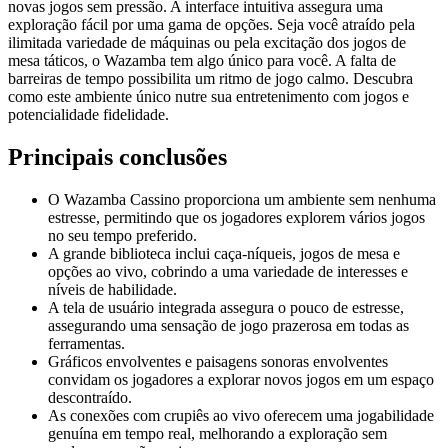
novas jogos sem pressão. A interface intuitiva assegura uma
exploração fácil por uma gama de opções. Seja você atraído pela
ilimitada variedade de máquinas ou pela excitação dos jogos de
mesa táticos, o Wazamba tem algo único para você. A falta de
barreiras de tempo possibilita um ritmo de jogo calmo. Descubra
como este ambiente único nutre sua entretenimento com jogos e
potencialidade fidelidade.
Principais conclusões
O Wazamba Cassino proporciona um ambiente sem nenhuma
estresse, permitindo que os jogadores explorem vários jogos
no seu tempo preferido.
A grande biblioteca inclui caça-níqueis, jogos de mesa e
opções ao vivo, cobrindo a uma variedade de interesses e
níveis de habilidade.
A tela de usuário integrada assegura o pouco de estresse,
assegurando uma sensação de jogo prazerosa em todas as
ferramentas.
Gráficos envolventes e paisagens sonoras envolventes
convidam os jogadores a explorar novos jogos em um espaço
descontraído.
As conexões com crupiês ao vivo oferecem uma jogabilidade
genuína em tempo real, melhorando a exploração sem