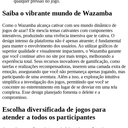
qualquer pressão no jogo.
Saiba o vibrante mundo de Wazamba
Como o Wazamba alcança cativar com seu mundo dinâmico de
jogos de azar? Ele mescla temas cativantes com componentes
interativos, produzindo uma vivência imersiva que te cativa. O
design intenso da plataforma não é apenas atraente; é fundamental
para manter o envolvimento dos usuários. Ao utilizar gráficos de
superior qualidade e visualmente impactantes, o Wazamba garante
que você continue ativo no site por mais tempo, melhorando a
experiência total. Seus recursos inovadores de gamificação, como
tarefas e realizações recompensadoras, inserem uma camada extra de
emoção, assegurando que você não permaneça apenas jogando, mas
participando de uma aventura. Além a isso, a exploração intuitiva
simplifica a investigação dos jogos, permitindo que você se
concentre no entretenimento em lugar de se desviar em uma tela
complexa. Esse design planejado fomenta o deleite e a
compromisso.
Escolha diversificada de jogos para
atender a todos os participantes