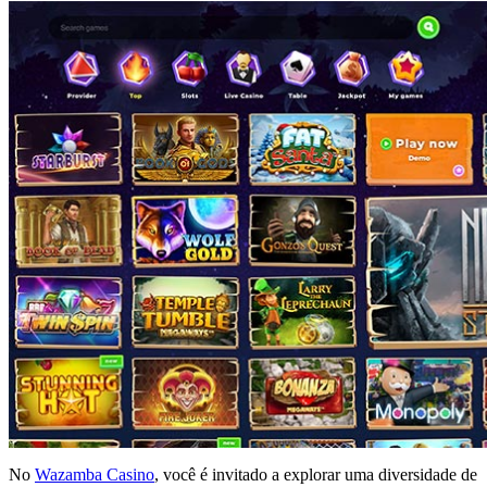
No
Wazamba Casino
, você é invitado a explorar uma diversidade de