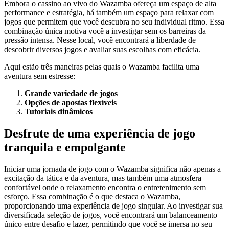
Embora o cassino ao vivo do Wazamba ofereça um espaço de alta
performance e estratégia, há também um espaço para relaxar com
jogos que permitem que você descubra no seu individual ritmo. Essa
combinação única motiva você a investigar sem os barreiras da
pressão intensa. Nesse local, você encontrará a liberdade de
descobrir diversos jogos e avaliar suas escolhas com eficácia.
Aqui estão três maneiras pelas quais o Wazamba facilita uma
aventura sem estresse:
Grande variedade de jogos
Opções de apostas flexíveis
Tutoriais dinâmicos
Desfrute de uma experiência de jogo
tranquila e empolgante
Iniciar uma jornada de jogo com o Wazamba significa não apenas a
excitação da tática e da aventura, mas também uma atmosfera
confortável onde o relaxamento encontra o entretenimento sem
esforço. Essa combinação é o que destaca o Wazamba,
proporcionando uma experiência de jogo singular. Ao investigar sua
diversificada seleção de jogos, você encontrará um balanceamento
único entre desafio e lazer, permitindo que você se imersa no seu