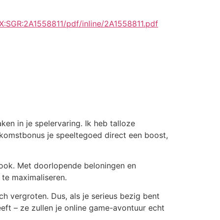
X:SGR:2A1558811/pdf/inline/2A1558811.pdf
n in je spelervaring. Ik heb talloze
lkomstbonus je speeltegoed direct een boost,
t ook. Met doorlopende beloningen en
te maximaliseren.
h vergroten. Dus, als je serieus bezig bent
eft – ze zullen je online game-avontuur echt