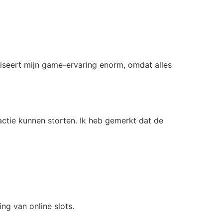
iseert mijn game-ervaring enorm, omdat alles
actie kunnen storten. Ik heb gemerkt dat de
g van online slots.