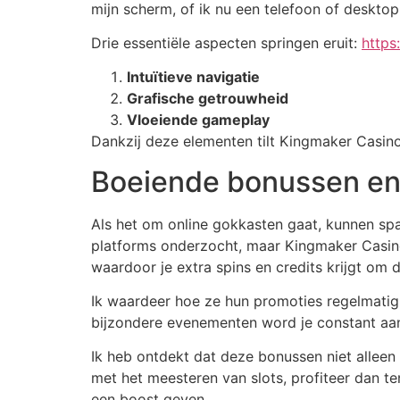
mijn scherm, of ik nu een telefoon of desktop
Drie essentiële aspecten springen eruit:
https
Intuïtieve navigatie
Grafische getrouwheid
Vloeiende gameplay
Dankzij deze elementen tilt Kingmaker Casino
Boeiende bonussen en
Als het om online gokkasten gaat, kunnen spa
platforms onderzocht, maar Kingmaker Casino
waardoor je extra spins en credits krijgt om d
Ik waardeer hoe ze hun promoties regelmatig 
bijzondere evenementen word je constant aa
Ik heb ontdekt dat deze bonussen niet alleen 
met het meesteren van slots, profiteer dan t
een boost geven.