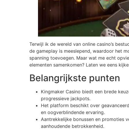
Terwijl ik de wereld van online casino’s bestu
de gameplay is meeslepend, waardoor het moe
spanning toevoegen. Maar wat me echt opvie
elementen samenkomen? Laten we eens kijke
Belangrijkste punten
Kingmaker Casino biedt een brede keuz
progressieve jackpots.
Het platform beschikt over geavanceer
en oogverblindende ervaring.
Aantrekkelijke bonussen en promoties ve
aanhoudende betrokkenheid.