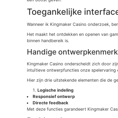
Toegankelijke interfac
Wanneer ik Kingmaker Casino onderzoek, ben i
Het maakt het ontdekken en openen van games
binnen handbereik is.
Handige ontwerpkenmer
Kingmaker Casino onderscheidt zich door zijn
intuïtieve ontwerpfuncties onze spelervaring 
Hier zijn drie uitstekende elementen die de ge
Logische indeling
Responsief ontwerp
Directe feedback
Met deze functies garandeert Kingmaker Casin