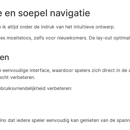
e en soepel navigatie
k altijd onder de indruk van het intuïtieve ontwerp.
 moeiteloos, zelfs voor nieuwkomers. De lay-out optimal
ken
 eenvoudige interface, waardoor spelers zich direct in de 
echt verbeteren.
bruiksvriendelijkheid verbeteren:
o dat iedere speler eenvoudig kan genieten van de spannin