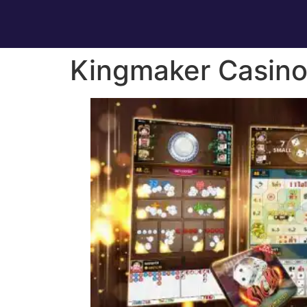
Kingmaker Casino 