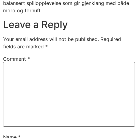
balansert spillopplevelse som gir gjenklang med både
moro og fornuft.
Leave a Reply
Your email address will not be published.
Required
fields are marked
*
Comment
*
Name
*