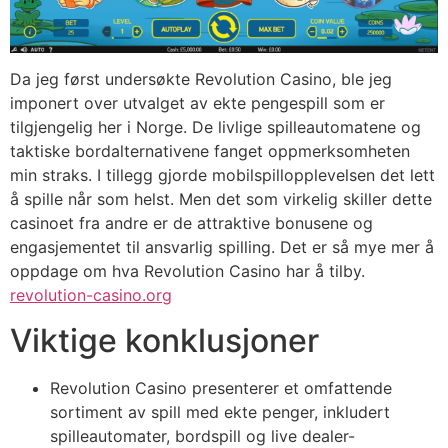
Da jeg først undersøkte Revolution Casino, ble jeg
imponert over utvalget av ekte pengespill som er
tilgjengelig her i Norge. De livlige spilleautomatene og
taktiske bordalternativene fanget oppmerksomheten
min straks. I tillegg gjorde mobilspillopplevelsen det lett
å spille når som helst. Men det som virkelig skiller dette
casinoet fra andre er de attraktive bonusene og
engasjementet til ansvarlig spilling. Det er så mye mer å
oppdage om hva Revolution Casino har å tilby.
revolution-casino.org
Viktige konklusjoner
Revolution Casino presenterer et omfattende
sortiment av spill med ekte penger, inkludert
spilleautomater, bordspill og live dealer-