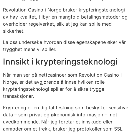
Revolution Casino i Norge bruker krypteringsteknologi
av høy kvalitet, tilbyr en mangfold betalingsmetoder og
overholder regelverket, slik at jeg kan spille med
sikkerhet.
La oss undersøke hvordan disse egenskapene øker vår
trygghet mens vi spiller.
Innsikt i krypteringsteknologi
Når man ser på nettcasinoer som Revolution Casino i
Norge, er det avgjørende å innse hvilken rolle
krypteringsteknologi spiller for å sikre trygge
transaksjoner.
Kryptering er en digital festning som beskytter sensitive
data – som privat og økonomisk informasjon – mot
uvedkommende. Når jeg foretar et innskudd eller
anmoder om et trekk, bruker jeg protokoller som SSL