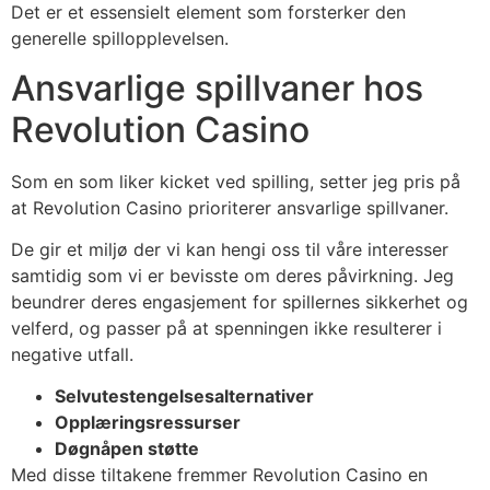
Det er et essensielt element som forsterker den
generelle spillopplevelsen.
Ansvarlige spillvaner hos
Revolution Casino
Som en som liker kicket ved spilling, setter jeg pris på
at Revolution Casino prioriterer ansvarlige spillvaner.
De gir et miljø der vi kan hengi oss til våre interesser
samtidig som vi er bevisste om deres påvirkning. Jeg
beundrer deres engasjement for spillernes sikkerhet og
velferd, og passer på at spenningen ikke resulterer i
negative utfall.
Selvutestengelsesalternativer
Opplæringsressurser
Døgnåpen støtte
Med disse tiltakene fremmer Revolution Casino en