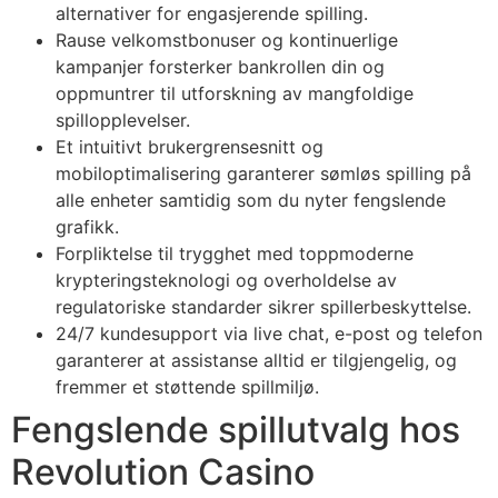
alternativer for engasjerende spilling.
Rause velkomstbonuser og kontinuerlige
kampanjer forsterker bankrollen din og
oppmuntrer til utforskning av mangfoldige
spillopplevelser.
Et intuitivt brukergrensesnitt og
mobiloptimalisering garanterer sømløs spilling på
alle enheter samtidig som du nyter fengslende
grafikk.
Forpliktelse til trygghet med toppmoderne
krypteringsteknologi og overholdelse av
regulatoriske standarder sikrer spillerbeskyttelse.
24/7 kundesupport via live chat, e-post og telefon
garanterer at assistanse alltid er tilgjengelig, og
fremmer et støttende spillmiljø.
Fengslende spillutvalg hos
Revolution Casino