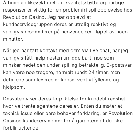
Å finne en likevekt mellom kvalitetsstøtte og hurtige
responser er viktig for en problemfri spillopplevelse hos
Revolution Casino. Jeg har opplevd at
kundeservicegruppen deres er utrolig reaktivt og
vanligvis responderer på henvendelser i løpet av noen
minutter.
Når jeg har tatt kontakt med dem via live chat, har jeg
vanligvis fått hjelp nesten umiddelbart, noe som
minsker nedetiden under spilling betraktelig. E-postsvar
kan være noe tregere, normalt rundt 24 timer, men
detaljene som leveres er konsekvent utfyllende og
hjelpsom.
Dessuten viser deres forpliktelse for kundetilfredshet
hvor veltrente agentene deres er. Enten du møter et
teknisk issue eller bare behøver forklaring, er Revolution
Casinos kundeservice der for å garantere at du ikke
forblir uvitende.