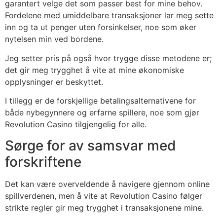
garantert velge det som passer best for mine behov.
Fordelene med umiddelbare transaksjoner lar meg sette
inn og ta ut penger uten forsinkelser, noe som øker
nytelsen min ved bordene.
Jeg setter pris på også hvor trygge disse metodene er;
det gir meg trygghet å vite at mine økonomiske
opplysninger er beskyttet.
I tillegg er de forskjellige betalingsalternativene for
både nybegynnere og erfarne spillere, noe som gjør
Revolution Casino tilgjengelig for alle.
Sørge for av samsvar med
forskriftene
Det kan være overveldende å navigere gjennom online
spillverdenen, men å vite at Revolution Casino følger
strikte regler gir meg trygghet i transaksjonene mine.