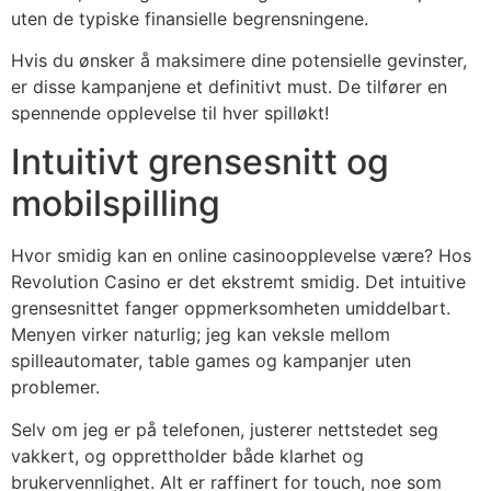
uten de typiske finansielle begrensningene.
Hvis du ønsker å maksimere dine potensielle gevinster,
er disse kampanjene et definitivt must. De tilfører en
spennende opplevelse til hver spilløkt!
Intuitivt grensesnitt og
mobilspilling
Hvor smidig kan en online casinoopplevelse være? Hos
Revolution Casino er det ekstremt smidig. Det intuitive
grensesnittet fanger oppmerksomheten umiddelbart.
Menyen virker naturlig; jeg kan veksle mellom
spilleautomater, table games og kampanjer uten
problemer.
Selv om jeg er på telefonen, justerer nettstedet seg
vakkert, og opprettholder både klarhet og
brukervennlighet. Alt er raffinert for touch, noe som