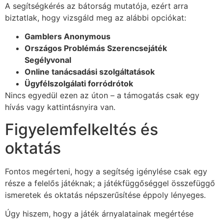
A segítségkérés az bátorság mutatója, ezért arra
biztatlak, hogy vizsgáld meg az alábbi opciókat:
Gamblers Anonymous
Országos Problémás Szerencsejáték
Segélyvonal
Online tanácsadási szolgáltatások
Ügyfélszolgálati forródrótok
Nincs egyedül ezen az úton – a támogatás csak egy
hívás vagy kattintásnyira van.
Figyelemfelkeltés és
oktatás
Fontos megérteni, hogy a segítség igénylése csak egy
része a felelős játéknak; a játékfüggőséggel összefüggő
ismeretek és oktatás népszerűsítése éppoly lényeges.
Úgy hiszem, hogy a játék árnyalatainak megértése