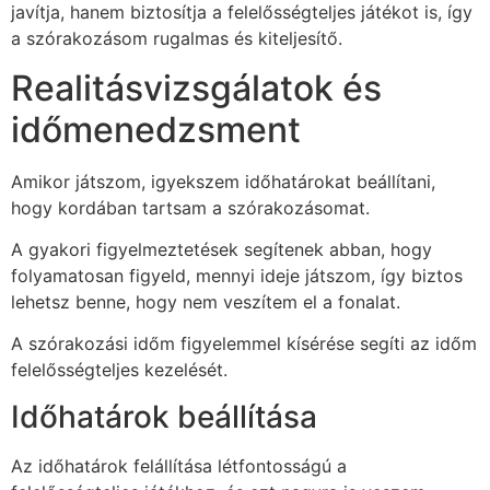
javítja, hanem biztosítja a felelősségteljes játékot is, így
a szórakozásom rugalmas és kiteljesítő.
Realitásvizsgálatok és
időmenedzsment
Amikor játszom, igyekszem időhatárokat beállítani,
hogy kordában tartsam a szórakozásomat.
A gyakori figyelmeztetések segítenek abban, hogy
folyamatosan figyeld, mennyi ideje játszom, így biztos
lehetsz benne, hogy nem veszítem el a fonalat.
A szórakozási időm figyelemmel kísérése segíti az időm
felelősségteljes kezelését.
Időhatárok beállítása
Az időhatárok felállítása létfontosságú a