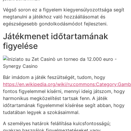
Végső soron ez a figyelem kiegyensúlyozottsága segít
megtanulni a játékhoz való hozzáállásomat és
egészségesebb gondolkodásmódot fejleszteni.
Játékmenet időtartamának
figyelése
Bár imádom a játék feszültségét, tudom, hogy
https://en.wikipedia.org/wiki/ru:commons:Category:Gamb
fontos figyelemmel kísérni, mennyi ideig játszom, hogy
harmonikus megközelítést tartsak fenn. A játék
időtartamának figyelemmel kísérése segít abban, hogy
tudatában legyek a szokásaimmal.
A személyes határok felállítása kulcsfontosságú;
gyakran használok figyelmeztetéseket vagy