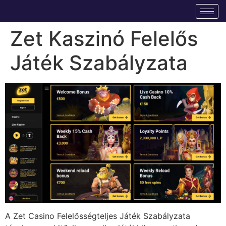
Zet Kaszinó Felelős
Játék Szabályzata
A Zet Casino Felelősségteljes Játék Szabályzata