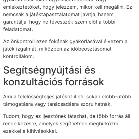
emlékeztetőket, hogy jelezzem, mikor kell megállni. Ez
nemcsak a játéktapasztalatomat javítja, hanem
garantálja, hogy ne tévesszék szem elől a többi
feladatomat.
Az önkontroll ezen fokának gyakorlásával élvezem a
játék izgalmát, miközben az időbeosztásomat
kontrollálom.
Segítségnyújtási és
konzultációs források
Ami a felelősségteljes játékot illeti, sokan előbb-utóbb
támogatásra vagy tanácsadásra szorulhatnak.
Tudom, hogy ez ijesztőnek látszhat, de több forrás áll
rendelkezésre, amelyek segíthetnek megbirkózni
ezekkel a kihívásokkal.