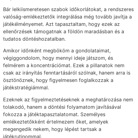
Bár lelkiismeretesen szabok időkorlátokat, a rendszeres
valóság-emlékeztetők integrálása még tovább javítja a
játékélményemet. Azt tapasztaltam, hogy ezek az
ellenőrzések támogatnak a földön maradásban és a
tudatos döntéshozatalban.
Amikor időnként megbököm a gondolataimat,
végiggondolom, hogy mennyi ideje játszom, és
felmérem a koncentrációmat. Ezek a pillanatok nem
csak az irányítás fenntartásáról szólnak, hanem arra is
ösztönöznek, hogy figyelmesen foglalkozzak a
játékstratégiámmal.
Ezeknek az figyelmeztetéseknek a meghatározása nem
tolakodó, hanem a döntési folyamatom javításával
fokozza a játéktapasztalatomat. Személyes
emlékeztetőkként értelmezem őket, amelyek
megengedik nekem, hogy lépést tartsak a
játékrutinommal.