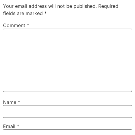
Your email address will not be published.
Required
fields are marked
*
Comment
*
Name
*
Email
*