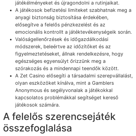
játékélményeket és újragondolni a rutinjaikat.
A játékosok befizetési limiteket szabhatnak meg a
anyagi biztonság biztosítása érdekében,
elősegítve a felelős pénzkezelést és az
emocionális kontrollt a játéktevékenységeik során.
Valóságellenőrzések és időgazdálkodási
módszerek, beleértve az időzítőket és az
figyelmeztetéseket, állnak rendelkezésre, hogy
egészséges egyensúlyt őrizzünk meg a
szórakozás és a mindennapi teendők között.
A Zet Casino elősegíti a társadalmi szerepvállalást,
olyan eszközöket kínálva, mint a Gamblers
Anonymous és segélyvonalak a játékokkal
kapcsolatos problémákkal segítséget kereső
játékosok számára.
A felelős szerencsejáték
összefoglalása