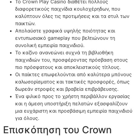
Το Crown Play Casino διαθέτει πολλούς
διαφορετικούς παιχνίδια κουλοχέρηδων, που
καλύπτουν όλες τις προτιμήσεις και τα στυλ των
παικτών.
Απολαύστε γραφικά υψηλής ποιότητας και
εντυπωσιακό gameplay που βελτιώνουν τη
συνολική εμπειρία παιχνιδιού.
Το καζίνο ανανεώνει συχνά τη βιβλιοθήκη
παιχνιδιών του, προσφέροντας πρόσβαση στους
πιο πρόσφατους και αποκλειστικούς τίτλους.
Οι παίκτες επωφελούνται από καλύτερα μπόνους
καλωσορίσματος και τακτικές προσφορές, όπως
δωρεάν στροφές και βραβεία επιβράβευσης.
Ένα φιλικό προς το χρήστη περιβάλλον εργασίας
και η άμεση υποστήριξη πελατών εξασφαλίζουν
μια ευχάριστη και προσβάσιμη εμπειρία παιχνιδιού
για όλους.
Επισκόπηση του Crown