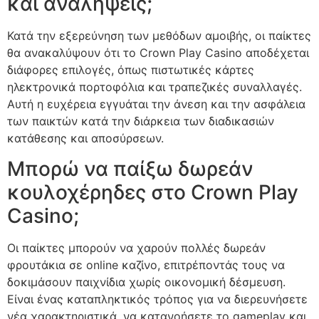
και αναλήψεις;
Κατά την εξερεύνηση των μεθόδων αμοιβής, οι παίκτες
θα ανακαλύψουν ότι το Crown Play Casino αποδέχεται
διάφορες επιλογές, όπως πιστωτικές κάρτες
ηλεκτρονικά πορτοφόλια και τραπεζικές συναλλαγές.
Αυτή η ευχέρεια εγγυάται την άνεση και την ασφάλεια
των παικτών κατά την διάρκεια των διαδικασιών
κατάθεσης και αποσύρσεων.
Μπορώ να παίξω δωρεάν
κουλοχέρηδες στο Crown Play
Casino;
Οι παίκτες μπορούν να χαρούν πολλές δωρεάν
φρουτάκια σε online καζίνο, επιτρέποντάς τους να
δοκιμάσουν παιχνίδια χωρίς οικονομική δέσμευση.
Είναι ένας καταπληκτικός τρόπος για να διερευνήσετε
νέα χαρακτηριστικά, να κατανοήσετε το gameplay και