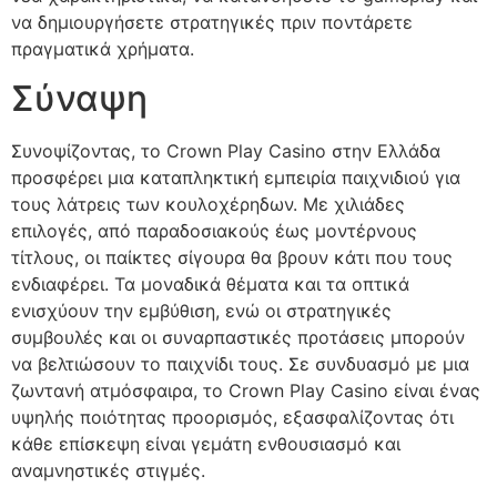
να δημιουργήσετε στρατηγικές πριν ποντάρετε
πραγματικά χρήματα.
Σύναψη
Συνοψίζοντας, το Crown Play Casino στην Ελλάδα
προσφέρει μια καταπληκτική εμπειρία παιχνιδιού για
τους λάτρεις των κουλοχέρηδων. Με χιλιάδες
επιλογές, από παραδοσιακούς έως μοντέρνους
τίτλους, οι παίκτες σίγουρα θα βρουν κάτι που τους
ενδιαφέρει. Τα μοναδικά θέματα και τα οπτικά
ενισχύουν την εμβύθιση, ενώ οι στρατηγικές
συμβουλές και οι συναρπαστικές προτάσεις μπορούν
να βελτιώσουν το παιχνίδι τους. Σε συνδυασμό με μια
ζωντανή ατμόσφαιρα, το Crown Play Casino είναι ένας
υψηλής ποιότητας προορισμός, εξασφαλίζοντας ότι
κάθε επίσκεψη είναι γεμάτη ενθουσιασμό και
αναμνηστικές στιγμές.