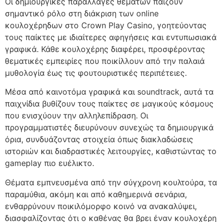
Οι δημιουργικές παραλλαγές θεμάτων παίζουν
σημαντικό ρόλο στη διάκριση των online
κουλοχέρηδων στο Crown Play Casino, γοητεύοντας
τους παίκτες με ιδιαίτερες αφηγήσεις και εντυπωσιακά
γραφικά. Κάθε κουλοχέρης διαφέρει, προσφέροντας
θεματικές εμπειρίες που ποικίλλουν από την παλαιά
μυθολογία έως τις φουτουριστικές περιπέτειες.
Μέσα από καινοτόμα γραφικά και soundtrack, αυτά τα
παιχνίδια βυθίζουν τους παίκτες σε μαγικούς κόσμους
που ενισχύουν την αλληλεπίδραση. Οι
προγραμματιστές διευρύνουν συνεχώς τα δημιουργικά
όρια, συνδυάζοντας στοιχεία όπως διακλαδώσεις
ιστοριών και διαδραστικές λειτουργίες, καθιστώντας το
gameplay πιο ευέλικτο.
Θέματα εμπνευσμένα από την σύγχρονη κουλτούρα, τα
παραμύθια, ακόμη και από καθημερινά σενάρια,
ενθαρρύνουν ποικιλόμορφο κοινό να ανακαλύψει,
διασφαλίζοντας ότι ο καθένας θα βρει έναν κουλοχέρη