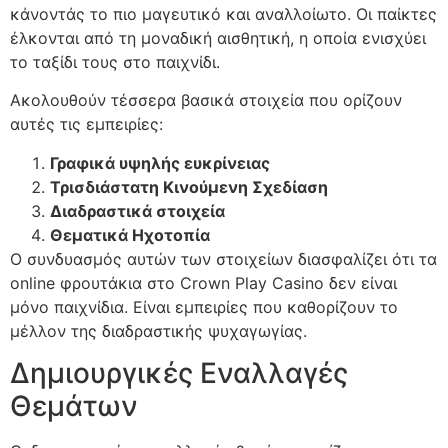
κάνοντάς το πιο μαγευτικό και αναλλοίωτο. Οι παίκτες
έλκονται από τη μοναδική αισθητική, η οποία ενισχύει
το ταξίδι τους στο παιχνίδι.
Ακολουθούν τέσσερα βασικά στοιχεία που ορίζουν
αυτές τις εμπειρίες:
Γραφικά υψηλής ευκρίνειας
Τρισδιάστατη Κινούμενη Σχεδίαση
Διαδραστικά στοιχεία
Θεματικά Ηχοτοπία
Ο συνδυασμός αυτών των στοιχείων διασφαλίζει ότι τα
online φρουτάκια στο Crown Play Casino δεν είναι
μόνο παιχνίδια. Είναι εμπειρίες που καθορίζουν το
μέλλον της διαδραστικής ψυχαγωγίας.
Δημιουργικές Εναλλαγές
Θεμάτων