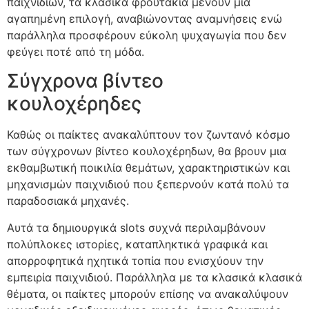
παιχνιδιών, τα κλασικά φρουτάκια μένουν μια
αγαπημένη επιλογή, αναβιώνοντας αναμνήσεις ενώ
παράλληλα προσφέρουν εύκολη ψυχαγωγία που δεν
φεύγει ποτέ από τη μόδα.
Σύγχρονα βίντεο
κουλοχέρηδες
Καθώς οι παίκτες ανακαλύπτουν τον ζωντανό κόσμο
των σύγχρονων βίντεο κουλοχέρηδων, θα βρουν μια
εκθαμβωτική ποικιλία θεμάτων, χαρακτηριστικών και
μηχανισμών παιχνιδιού που ξεπερνούν κατά πολύ τα
παραδοσιακά μηχανές.
Αυτά τα δημιουργικά slots συχνά περιλαμβάνουν
πολύπλοκες ιστορίες, καταπληκτικά γραφικά και
απορροφητικά ηχητικά τοπία που ενισχύουν την
εμπειρία παιχνιδιού. Παράλληλα με τα κλασικά κλασικά
θέματα, οι παίκτες μπορούν επίσης να ανακαλύψουν