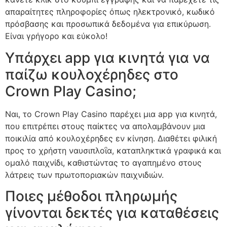
απαραίτητες πληροφορίες όπως ηλεκτρονικό, κωδικό
πρόσβασης και προσωπικά δεδομένα για επικύρωση.
Είναι γρήγορο και εύκολο!
Υπάρχει app για κινητά για να
παίζω κουλοχέρηδες στο
Crown Play Casino;
Ναι, το Crown Play Casino παρέχει μια app για κινητά,
που επιτρέπει στους παίκτες να απολαμβάνουν μια
ποικιλία από κουλοχέρηδες εν κίνηση. Διαθέτει φιλική
προς το χρήστη ναυσιπλοΐα, καταπληκτικά γραφικά και
ομαλό παιχνίδι, καθιστώντας το αγαπημένο στους
λάτρεις των πρωτοποριακών παιχνιδιών.
Ποιες μέθοδοι πληρωμής
γίνονται δεκτές για καταθέσεις