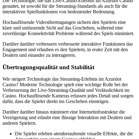
Die Technologie, die das Live-Casino-Erlebnis im Azurslot Casino
gestattet, ist sowohl für die Streaming-Standards als auch für die
interaktiven Spielfunktionen von bedeutender Bedeutung.
Hochauflösende Videoübertragungen sichern den Spielern eine
klare und umfassende Sicht auf das Geschehen, während eine
zuverlässige Konnektivität Probleme während des Spiels minimiert.
Darüber darüber verbessern verbesserte interaktive Funktionen das
Engagement und erlauben es den Spielern, in realer Zeit mit den
Dealern und einander zu interagieren.
Übertragungsqualität und Stabilität
Wie steigert Technologie das Streaming-Erlebnis im Azurslot
Casino? Moderne Technologie spielt eine wichtige Rolle bei der
Verbesserung der Live-Streaming-Qualität und Verlässlichkeit im
Casino. Hochauflösende Kameras erfassen jedes Detail und sorgen
dafür, dass die Spieler direkt ins Geschehen einsteigen.
Darüber darüber hinaus minimiert eine Internetinfrastruktur die
Verzögerung und erlaubt eine flüssige Interaktion mit Dealern und
anderen Spielern.
Die Spieler erleben atemberaubende visuelle Effekte, die die