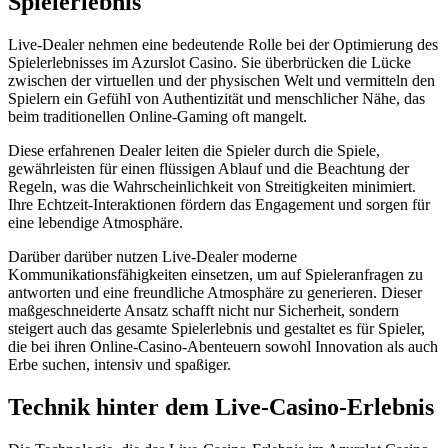
Spielerlebnis
Live-Dealer nehmen eine bedeutende Rolle bei der Optimierung des
Spielerlebnisses im Azurslot Casino. Sie überbrücken die Lücke
zwischen der virtuellen und der physischen Welt und vermitteln den
Spielern ein Gefühl von Authentizität und menschlicher Nähe, das
beim traditionellen Online-Gaming oft mangelt.
Diese erfahrenen Dealer leiten die Spieler durch die Spiele,
gewährleisten für einen flüssigen Ablauf und die Beachtung der
Regeln, was die Wahrscheinlichkeit von Streitigkeiten minimiert.
Ihre Echtzeit-Interaktionen fördern das Engagement und sorgen für
eine lebendige Atmosphäre.
Darüber darüber nutzen Live-Dealer moderne
Kommunikationsfähigkeiten einsetzen, um auf Spieleranfragen zu
antworten und eine freundliche Atmosphäre zu generieren. Dieser
maßgeschneiderte Ansatz schafft nicht nur Sicherheit, sondern
steigert auch das gesamte Spielerlebnis und gestaltet es für Spieler,
die bei ihren Online-Casino-Abenteuern sowohl Innovation als auch
Erbe suchen, intensiv und spaßiger.
Technik hinter dem Live-Casino-Erlebnis