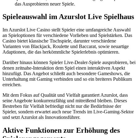
das Ausprobieren neuer Spiele.
Spieleauswahl im Azurslot Live Spielhaus
Im Azurslot Live Casino stellt Spieler eine umfangreiche Auswahl
an Spieloptionen für verschiedene Vorlieben und Spielstärken. Das
Casino bietet klassische Tischspiele, darunter verschiedene
Varianten von Blackjack, Roulette und Baccarat, sowie neuartige
Adaptionen, die das herkömmliche Spielerlebnis optimieren.
Darüber hinaus können Spieler Live-Dealer-Spiele ausprobieren, bei
denen zeitnahe-Interaktion dem Spiel einen interaktiven Aspekt
hinzufügt. Das Angebot schließt auch besondere Gameshows, die
Unterhaltung mit Gaming verbinden und so ein breiteres Publikum
erreichen.
Mit dem Fokus auf Qualität und Vielfalt garantiert Azurslot, dass
seine Angebote konkurrenzfähig und mitreißend bleiben. Dieses
Bestreben für Vielfalt befriedigt nicht nur die Bedürfnisse der
Spieler, sondern erwartet auch neue Trends im Live-Gaming-Sektor
und setzt Azurslot als Innovationsführer.
Aktive Funktionen zur Erhöhung des