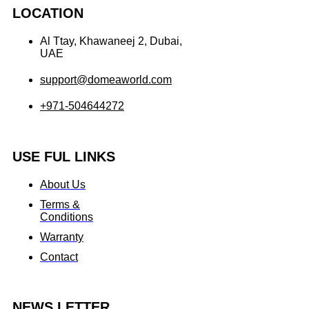
LOCATION
Al Ttay, Khawaneej 2, Dubai,
UAE
support@domeaworld.com
+971-504644272
USE FUL LINKS
About Us
Terms &
Conditions
Warranty
Contact
NEWS LETTER