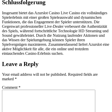
Schlussfolgerung
Insgesamt bietet das Azurslot Casino Live Casino ein vollständiges
Spielerlebnis mit einer großen Spieleauswahl und dynamischen
Funktionen, die das Engagement der Spieler unterstützen. Die
Gegenwart professioneller Live-Dealer verbessert die Authentizität
des Spiels, während fortschrittliche Technologie HD Streaming und
Sound gewährleistet. Durch die Nutzung laufender Aktionen und
das Wissen der Spielumgebung können Spieler ihren
Spielvergnügen maximieren. Zusammenfassend liefert Azurslot eine
aktive Möglichkeit für alle, die ein online und trotzdem
eintauchendes Casino-Erlebnis suchen.
Leave a Reply
Your email address will not be published.
Required fields are
marked
*
Comment
*