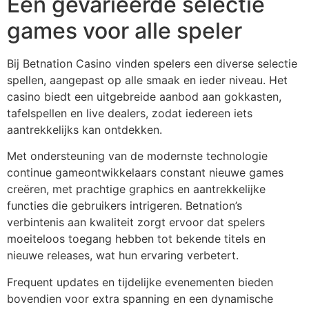
Een gevarieerde selectie
games voor alle speler
Bij Betnation Casino vinden spelers een diverse selectie
spellen, aangepast op alle smaak en ieder niveau. Het
casino biedt een uitgebreide aanbod aan gokkasten,
tafelspellen en live dealers, zodat iedereen iets
aantrekkelijks kan ontdekken.
Met ondersteuning van de modernste technologie
continue gameontwikkelaars constant nieuwe games
creëren, met prachtige graphics en aantrekkelijke
functies die gebruikers intrigeren. Betnation’s
verbintenis aan kwaliteit zorgt ervoor dat spelers
moeiteloos toegang hebben tot bekende titels en
nieuwe releases, wat hun ervaring verbetert.
Frequent updates en tijdelijke evenementen bieden
bovendien voor extra spanning en een dynamische