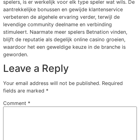
spelers, is er werkelijk voor elk type speler wat wils. De
aantrekkelijke bonussen en gewijde klantenservice
verbeteren de algehele ervaring verder, terwijl de
levendige community deelname en verbinding
stimuleert. Naarmate meer spelers Betnation vinden,
blijft de reputatie als degelijk online casino groeien,
waardoor het een geweldige keuze in de branche is
geworden.
Leave a Reply
Your email address will not be published.
Required
fields are marked
*
Comment
*