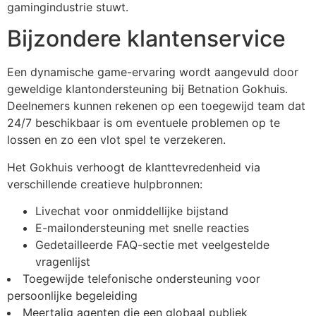
gamingindustrie stuwt.
Bijzondere klantenservice
Een dynamische game-ervaring wordt aangevuld door
geweldige klantondersteuning bij Betnation Gokhuis.
Deelnemers kunnen rekenen op een toegewijd team dat
24/7 beschikbaar is om eventuele problemen op te
lossen en zo een vlot spel te verzekeren.
Het Gokhuis verhoogt de klanttevredenheid via
verschillende creatieve hulpbronnen:
Livechat voor onmiddellijke bijstand
E-mailondersteuning met snelle reacties
Gedetailleerde FAQ-sectie met veelgestelde
vragenlijst
Toegewijde telefonische ondersteuning voor
persoonlijke begeleiding
Meertalig agenten die een globaal publiek