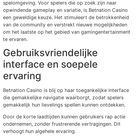
spelomgeving. Voor spelers die op zoek zijn naar
opwindende gameplay en variatie, is Betnation Casino
een geweldige keuze. Het stimuleert de betrokkenheid
van de community en verstrekt nieuwe mogelijkheden
om het laatste op het gebied van gamingentertainment
te ervaren.
Gebruiksvriendelijke
interface en soepele
ervaring
Betnation Casino is blij op haar toegankelijke interface
die gemakkelijke navigatie waarborgt, zodat spelers
gemakkelijk hun lievelings spellen kunnen ontdekken.
Door de korte laadtijden kunnen gebruikers rap actie
ondernemen, zonder frustrerende vertragingen. Dit
verhoogt hun algehele ervaring.