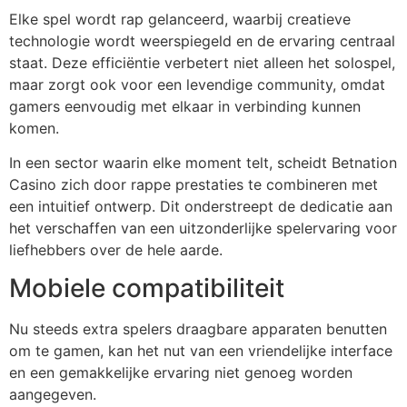
Elke spel wordt rap gelanceerd, waarbij creatieve
technologie wordt weerspiegeld en de ervaring centraal
staat. Deze efficiëntie verbetert niet alleen het solospel,
maar zorgt ook voor een levendige community, omdat
gamers eenvoudig met elkaar in verbinding kunnen
komen.
In een sector waarin elke moment telt, scheidt Betnation
Casino zich door rappe prestaties te combineren met
een intuitief ontwerp. Dit onderstreept de dedicatie aan
het verschaffen van een uitzonderlijke spelervaring voor
liefhebbers over de hele aarde.
Mobiele compatibiliteit
Nu steeds extra spelers draagbare apparaten benutten
om te gamen, kan het nut van een vriendelijke interface
en een gemakkelijke ervaring niet genoeg worden
aangegeven.