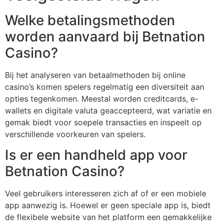
Welke betalingsmethoden
worden aanvaard bij Betnation
Casino?
Bij het analyseren van betaalmethoden bij online
casino’s komen spelers regelmatig een diversiteit aan
opties tegenkomen. Meestal worden creditcards, e-
wallets en digitale valuta geaccepteerd, wat variatie en
gemak biedt voor soepele transacties en inspeelt op
verschillende voorkeuren van spelers.
Is er een handheld app voor
Betnation Casino?
Veel gebruikers interesseren zich af of er een mobiele
app aanwezig is. Hoewel er geen speciale app is, biedt
de flexibele website van het platform een gemakkelijke