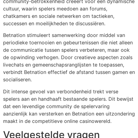
community-betrokkenheid creëert voor een dynamische
cultuur, waarin spelers meedoen aan forums,
chatkamers en sociale netwerken om tactieken,
successen en moeilijkheden te discussiëren.
Betnation stimuleert samenwerking door middel van
periodieke toernooien en gebeurtenissen die niet alleen
de communicatie tussen spelers verbeteren, maar ook
de opwinding verhogen. Door creatieve aspecten zoals
livechats en gemeenschapsranglijsten te toepassen,
verbindt Betnation effectief de afstand tussen gamen en
socialiseren.
Dit intense gevoel van verbondenheid trekt verse
spelers aan en handhaaft bestaande spelers. Dit bewijst
dat een levendige community de spelervaring
aanzienlijk kan versterken en Betnation een uitzondering
maakt in de competitieve online casinowereld.
Veelgestelde vragen