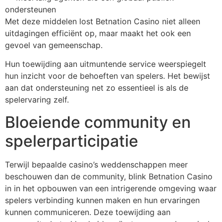
ondersteunen
Met deze middelen lost Betnation Casino niet alleen
uitdagingen efficiënt op, maar maakt het ook een
gevoel van gemeenschap.
Hun toewijding aan uitmuntende service weerspiegelt
hun inzicht voor de behoeften van spelers. Het bewijst
aan dat ondersteuning net zo essentieel is als de
spelervaring zelf.
Bloeiende community en
spelerparticipatie
Terwijl bepaalde casino’s weddenschappen meer
beschouwen dan de community, blink Betnation Casino
in in het opbouwen van een intrigerende omgeving waar
spelers verbinding kunnen maken en hun ervaringen
kunnen communiceren. Deze toewijding aan