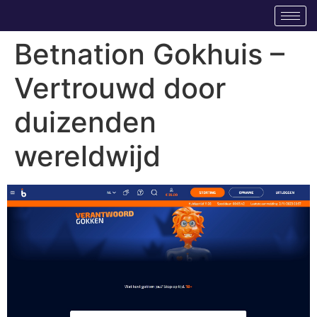
Betnation Gokhuis –
Vertrouwd door
duizenden
wereldwijd