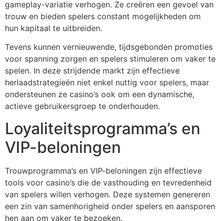
gameplay-variatie verhogen. Ze creëren een gevoel van
trouw en bieden spelers constant mogelijkheden om
hun kapitaal te uitbreiden.
Tevens kunnen vernieuwende, tijdsgebonden promoties
voor spanning zorgen en spelers stimuleren om vaker te
spelen. In deze strijdende markt zijn effectieve
herlaadstrategieën niet enkel nuttig voor spelers, maar
ondersteunen ze casino’s ook om een dynamische,
actieve gebruikersgroep te onderhouden.
Loyaliteitsprogramma’s en
VIP-beloningen
Trouwprogramma’s en VIP-beloningen zijn effectieve
tools voor casino’s die de vasthouding en tevredenheid
van spelers willen verhogen. Deze systemen genereren
een zin van samenhorigheid onder spelers en aansporen
hen aan om vaker te bezoeken.