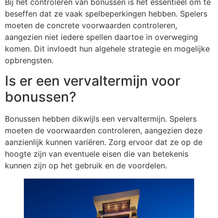
Bij het controleren van bonussen is het essentieel om te
beseffen dat ze vaak spelbeperkingen hebben. Spelers
moeten de concrete voorwaarden controleren,
aangezien niet iedere spellen daartoe in overweging
komen. Dit invloedt hun algehele strategie en mogelijke
opbrengsten.
Is er een vervaltermijn voor
bonussen?
Bonussen hebben dikwijls een vervaltermijn. Spelers
moeten de voorwaarden controleren, aangezien deze
aanzienlijk kunnen variëren. Zorg ervoor dat ze op de
hoogte zijn van eventuele eisen die van betekenis
kunnen zijn op het gebruik en de voordelen.