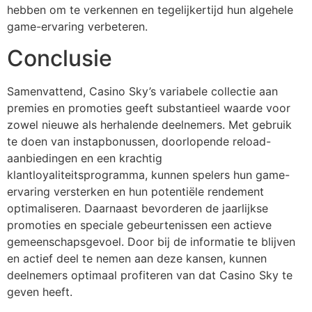
hebben om te verkennen en tegelijkertijd hun algehele
game-ervaring verbeteren.
Conclusie
Samenvattend, Casino Sky’s variabele collectie aan
premies en promoties geeft substantieel waarde voor
zowel nieuwe als herhalende deelnemers. Met gebruik
te doen van instapbonussen, doorlopende reload-
aanbiedingen en een krachtig
klantloyaliteitsprogramma, kunnen spelers hun game-
ervaring versterken en hun potentiële rendement
optimaliseren. Daarnaast bevorderen de jaarlijkse
promoties en speciale gebeurtenissen een actieve
gemeenschapsgevoel. Door bij de informatie te blijven
en actief deel te nemen aan deze kansen, kunnen
deelnemers optimaal profiteren van dat Casino Sky te
geven heeft.