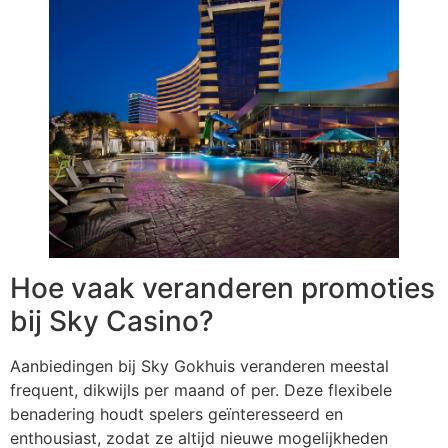
Hoe vaak veranderen promoties
bij Sky Casino?
Aanbiedingen bij Sky Gokhuis veranderen meestal
frequent, dikwijls per maand of per. Deze flexibele
benadering houdt spelers geïnteresseerd en
enthousiast, zodat ze altijd nieuwe mogelijkheden