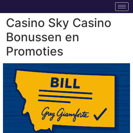
Casino Sky Casino
Bonussen en
Promoties