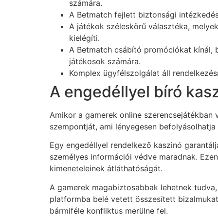
számára.
A Betmatch fejlett biztonsági intézkedés
A játékok széleskörű választéka, melyek
kielégíti.
A Betmatch csábító promóciókat kínál, 
játékosok számára.
Komplex ügyfélszolgálat áll rendelkezé
A engedéllyel bíró kas
Amikor a gamerek online szerencsejátékban v
szempontját, ami lényegesen befolyásolhatja
Egy engedéllyel rendelkező kaszinó garantálj
személyes információi védve maradnak. Ezenkí
kimeneteleinek átláthatóságát.
A gamerek magabiztosabbak lehetnek tudva, h
platformba belé vetett összesített bizalmukat
bármiféle konfliktus merülne fel.