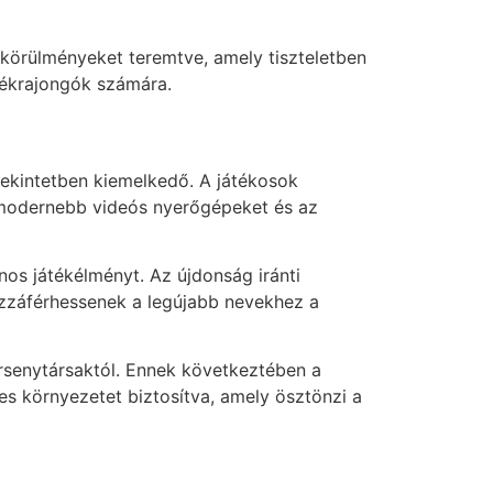
 körülményeket teremtve, amely tiszteletben
átékrajongók számára.
tekintetben kiemelkedő. A játékosok
legmodernebb videós nyerőgépeket és az
nos játékélményt. Az újdonság iránti
hozzáférhessenek a legújabb nevekhez a
ersenytársaktól. Ennek következtében a
s környezetet biztosítva, amely ösztönzi a