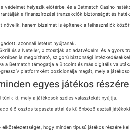
a védelmet helyezik előtérbe, és a Betmatch Casino hatékony
rantálják a finanszírozási tranzakciók biztonságát és haté
 növelik, hanem bizalmat is építenek a felhasználók közöt
ogadott, azonnali letétet nyújtanak.
krill és a Neteller, biztosítják az adatvédelmi és a gyors t
örében is megbízható, szigorú biztonsági intézkedésekkel
a a Betmatch támogatja a Bitcoint és más digitális valuták
resszív platformként pozicionálja magát, mely a játékosok
 minden egyes játékos részére
tűnik ki, mely a játékosok széles választékát nyújtja.
dó élő osztós tapasztalattal és különböző asztali játékokk
ó elkötelezettségét, hogy minden típusú játékos részére kel