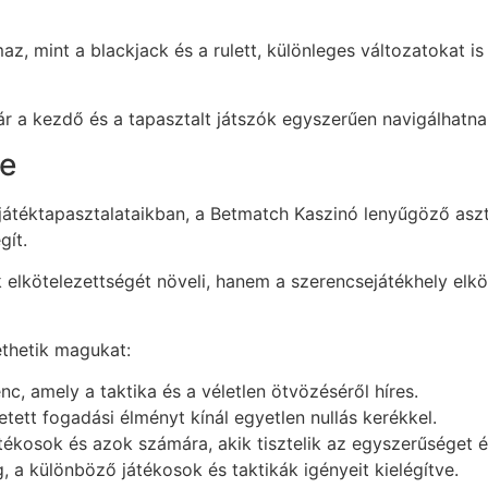
maz, mint a blackjack és a rulett, különleges változatokat i
ár a kezdő és a tapasztalt játszók egyszerűen navigálhatnak
ge
átéktapasztalataikban, a Betmatch Kaszinó lenyűgöző asztali 
gít.
 elkötelezettségét növeli, hanem a szerencsejátékhely elköt
thetik magukat:
c, amely a taktika és a véletlen ötvözéséről híres.
ett fogadási élményt kínál egyetlen nullás kerékkel.
ékosok és azok számára, akik tisztelik az egyszerűséget é
 a különböző játékosok és taktikák igényeit kielégítve.