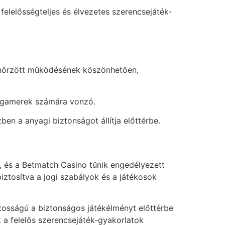
elelősségteljes és élvezetes szerencsejáték-
lenőrzött működésének köszönhetően,
n gamerek számára vonzó.
en a anyagi biztonságot állítja előttérbe.
 és a Betmatch Casino tűnik engedélyezett
ztosítva a jogi szabályok és a játékosok
ontosságú a biztonságos játékélményt előttérbe
 a felelős szerencsejáték-gyakorlatok