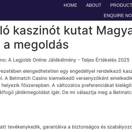
HOME
ABOUT
PRODUCT
ENQUIRE N
kló kaszinót kutat Mag
 a megoldás
nyezetében elengedhetetlen egy engedéllyel rendelkező ka
l. A Betmatch Casino kiemelkedő versenyzőként emelkedik
helyezik főszerepben. A változatos preferenciákat kielégít
l átfogó játékmegoldást ígér. De mi választja meg a Betmat
latt tevékenykedik, garantálva a biztonságos és szabályoz