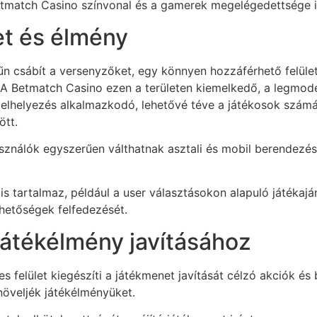
etmatch Casino színvonal és a gamerek megelégedettsége ir
et és élmény
űn csábít a versenyzőket, egy könnyen hozzáférhető felüle
. A Betmatch Casino ezen a területen kiemelkedő, a legmod
 Az elhelyezés alkalmazkodó, lehetővé téve a játékosok sz
ött.
ználók egyszerűen válthatnak asztali és mobil berendezése
 is tartalmaz, például a user választásokon alapuló játékaj
ehetőségek felfedezését.
játékélmény javításához
 felület kiegészíti a játékmenet javítását célzó akciók és 
növeljék játékélményüket.