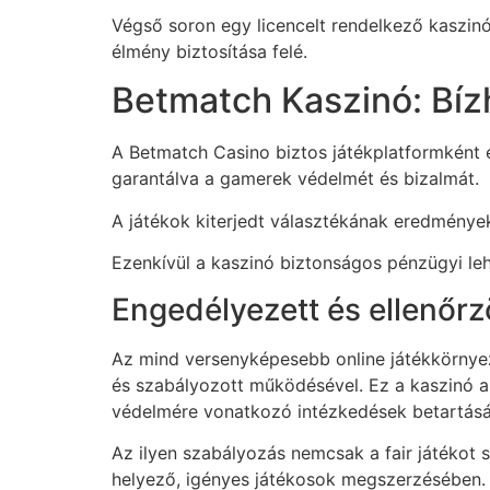
Végső soron egy licencelt rendelkező kaszinó
élmény biztosítása felé.
Betmatch Kaszinó: Bíz
A Betmatch Casino biztos játékplatformként 
garantálva a gamerek védelmét és bizalmát.
A játékok kiterjedt választékának eredménye
Ezenkívül a kaszinó biztonságos pénzügyi lehe
Engedélyezett és ellenőrz
Az mind versenyképesebb online játékkörnye
és szabályozott működésével. Ez a kaszinó a
védelmére vonatkozó intézkedések betartásá
Az ilyen szabályozás nemcsak a fair játékot s
helyező, igényes játékosok megszerzésében. A