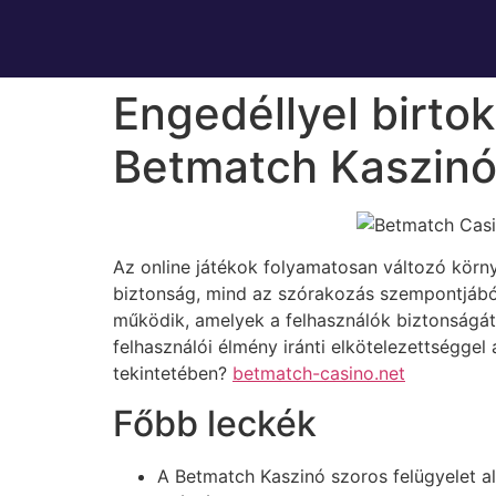
Engedéllyel birto
Betmatch Kaszinó
Az online játékok folyamatosan változó kör
biztonság, mind az szórakozás szempontjábó
működik, amelyek a felhasználók biztonságát 
felhasználói élmény iránti elkötelezettségge
tekintetében?
betmatch-casino.net
Főbb leckék
A Betmatch Kaszinó szoros felügyelet a