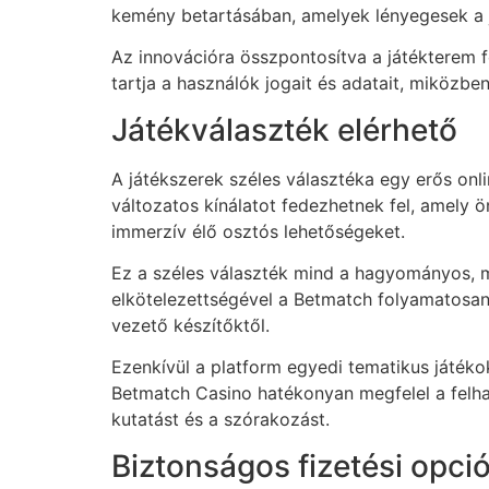
kemény betartásában, amelyek lényegesek a j
Az innovációra összpontosítva a játékterem 
tartja a használók jogait és adatait, miközb
Játékválaszték elérhető
A játékszerek széles választéka egy erős onl
változatos kínálatot fedezhetnek fel, amely 
immerzív élő osztós lehetőségeket.
Ez a széles választék mind a hagyományos, mi
elkötelezettségével a Betmatch folyamatosan 
vezető készítőktől.
Ezenkívül a platform egyedi tematikus játéko
Betmatch Casino hatékonyan megfelel a felhas
kutatást és a szórakozást.
Biztonságos fizetési opci