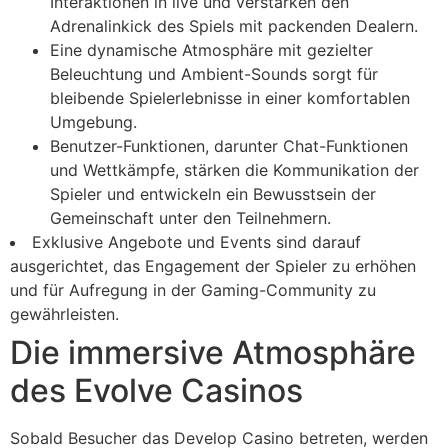
Interaktionen in live und verstärken den
Adrenalinkick des Spiels mit packenden Dealern.
Eine dynamische Atmosphäre mit gezielter
Beleuchtung und Ambient-Sounds sorgt für
bleibende Spielerlebnisse in einer komfortablen
Umgebung.
Benutzer-Funktionen, darunter Chat-Funktionen
und Wettkämpfe, stärken die Kommunikation der
Spieler und entwickeln ein Bewusstsein der
Gemeinschaft unter den Teilnehmern.
Exklusive Angebote und Events sind darauf
ausgerichtet, das Engagement der Spieler zu erhöhen
und für Aufregung in der Gaming-Community zu
gewährleisten.
Die immersive Atmosphäre
des Evolve Casinos
Sobald Besucher das Develop Casino betreten, werden