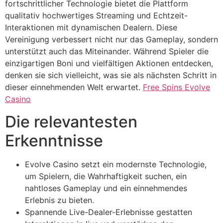
fortschrittlicher Technologie bietet die Plattform
qualitativ hochwertiges Streaming und Echtzeit-
Interaktionen mit dynamischen Dealern. Diese
Vereinigung verbessert nicht nur das Gameplay, sondern
unterstützt auch das Miteinander. Während Spieler die
einzigartigen Boni und vielfältigen Aktionen entdecken,
denken sie sich vielleicht, was sie als nächsten Schritt in
dieser einnehmenden Welt erwartet.
Free Spins Evolve
Casino
Die relevantesten
Erkenntnisse
Evolve Casino setzt ein modernste Technologie,
um Spielern, die Wahrhaftigkeit suchen, ein
nahtloses Gameplay und ein einnehmendes
Erlebnis zu bieten.
Spannende Live-Dealer-Erlebnisse gestatten