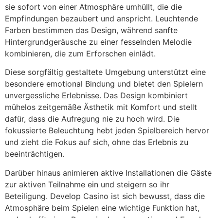
sie sofort von einer Atmosphäre umhüllt, die die
Empfindungen bezaubert und anspricht. Leuchtende
Farben bestimmen das Design, während sanfte
Hintergrundgeräusche zu einer fesselnden Melodie
kombinieren, die zum Erforschen einlädt.
Diese sorgfältig gestaltete Umgebung unterstützt eine
besondere emotional Bindung und bietet den Spielern
unvergessliche Erlebnisse. Das Design kombiniert
mühelos zeitgemäße Ästhetik mit Komfort und stellt
dafür, dass die Aufregung nie zu hoch wird. Die
fokussierte Beleuchtung hebt jeden Spielbereich hervor
und zieht die Fokus auf sich, ohne das Erlebnis zu
beeinträchtigen.
Darüber hinaus animieren aktive Installationen die Gäste
zur aktiven Teilnahme ein und steigern so ihr
Beteiligung. Develop Casino ist sich bewusst, dass die
Atmosphäre beim Spielen eine wichtige Funktion hat,