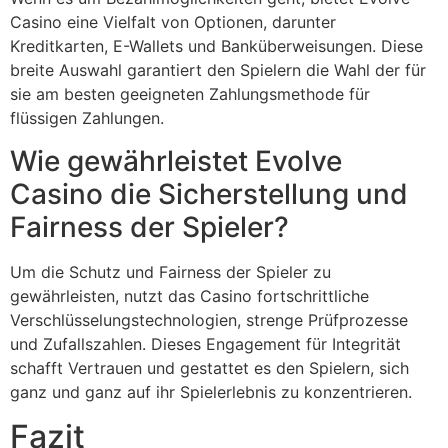
Casino eine Vielfalt von Optionen, darunter
Kreditkarten, E-Wallets und Banküberweisungen. Diese
breite Auswahl garantiert den Spielern die Wahl der für
sie am besten geeigneten Zahlungsmethode für
flüssigen Zahlungen.
Wie gewährleistet Evolve
Casino die Sicherstellung und
Fairness der Spieler?
Um die Schutz und Fairness der Spieler zu
gewährleisten, nutzt das Casino fortschrittliche
Verschlüsselungstechnologien, strenge Prüfprozesse
und Zufallszahlen. Dieses Engagement für Integrität
schafft Vertrauen und gestattet es den Spielern, sich
ganz und ganz auf ihr Spielerlebnis zu konzentrieren.
Fazit