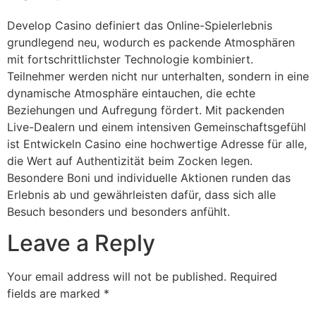
Develop Casino definiert das Online-Spielerlebnis
grundlegend neu, wodurch es packende Atmosphären
mit fortschrittlichster Technologie kombiniert.
Teilnehmer werden nicht nur unterhalten, sondern in eine
dynamische Atmosphäre eintauchen, die echte
Beziehungen und Aufregung fördert. Mit packenden
Live-Dealern und einem intensiven Gemeinschaftsgefühl
ist Entwickeln Casino eine hochwertige Adresse für alle,
die Wert auf Authentizität beim Zocken legen.
Besondere Boni und individuelle Aktionen runden das
Erlebnis ab und gewährleisten dafür, dass sich alle
Besuch besonders und besonders anfühlt.
Leave a Reply
Your email address will not be published.
Required
fields are marked
*