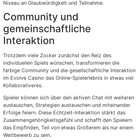
Niveau an Glaubwürdigkeit und Teilnahme.
Community und
gemeinschaftliche
Interaktion
Trotzdem viele Zocker zunächst den Reiz des
individuellen Spiels wünschen, transformieren die
farbige Community und die gesellschaftliche Interaktion
im Evolve Casino das Online-Spielerlebnis in etwas viel
Kollaborativeres.
Spieler können sich über den aktiven Chat mit weiteren
austauschen, Strategien austauschen und miteinander
Erfolge feiern. Diese Echtzeit-Interaktion stärkt das
Zusammengehörigkeitsgefühl und schafft den Spielern
das Empfinden, Teil von etwas Größerem als nur einem
Wettbewerb zu sein.