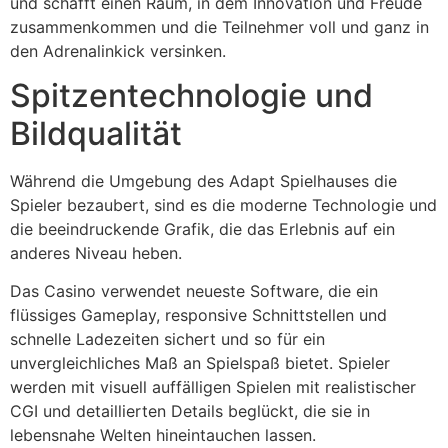
und schafft einen Raum, in dem Innovation und Freude
zusammenkommen und die Teilnehmer voll und ganz in
den Adrenalinkick versinken.
Spitzentechnologie und
Bildqualität
Während die Umgebung des Adapt Spielhauses die
Spieler bezaubert, sind es die moderne Technologie und
die beeindruckende Grafik, die das Erlebnis auf ein
anderes Niveau heben.
Das Casino verwendet neueste Software, die ein
flüssiges Gameplay, responsive Schnittstellen und
schnelle Ladezeiten sichert und so für ein
unvergleichliches Maß an Spielspaß bietet. Spieler
werden mit visuell auffälligen Spielen mit realistischer
CGI und detaillierten Details beglückt, die sie in
lebensnahe Welten hineintauchen lassen.