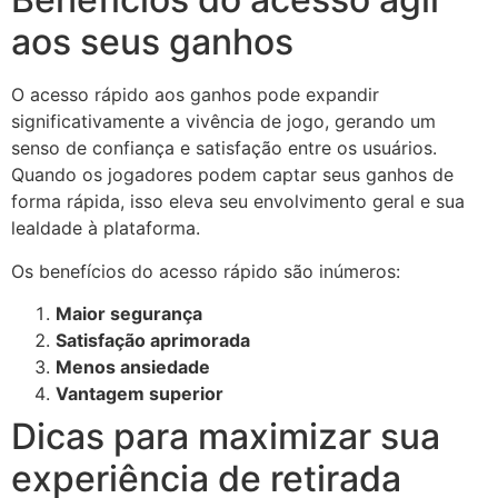
aos seus ganhos
O acesso rápido aos ganhos pode expandir
significativamente a vivência de jogo, gerando um
senso de confiança e satisfação entre os usuários.
Quando os jogadores podem captar seus ganhos de
forma rápida, isso eleva seu envolvimento geral e sua
lealdade à plataforma.
Os benefícios do acesso rápido são inúmeros:
Maior segurança
Satisfação aprimorada
Menos ansiedade
Vantagem superior
Dicas para maximizar sua
experiência de retirada