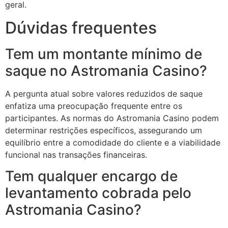
geral.
Dúvidas frequentes
Tem um montante mínimo de
saque no Astromania Casino?
A pergunta atual sobre valores reduzidos de saque
enfatiza uma preocupação frequente entre os
participantes. As normas do Astromania Casino podem
determinar restrições específicos, assegurando um
equilíbrio entre a comodidade do cliente e a viabilidade
funcional nas transações financeiras.
Tem qualquer encargo de
levantamento cobrada pelo
Astromania Casino?