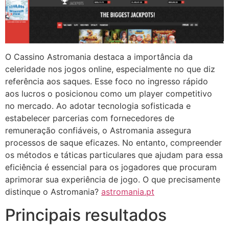
O Cassino Astromania destaca a importância da
celeridade nos jogos online, especialmente no que diz
referência aos saques. Esse foco no ingresso rápido
aos lucros o posicionou como um player competitivo
no mercado. Ao adotar tecnologia sofisticada e
estabelecer parcerias com fornecedores de
remuneração confiáveis, o Astromania assegura
processos de saque eficazes. No entanto, compreender
os métodos e táticas particulares que ajudam para essa
eficiência é essencial para os jogadores que procuram
aprimorar sua experiência de jogo. O que precisamente
distinque o Astromania?
astromania.pt
Principais resultados