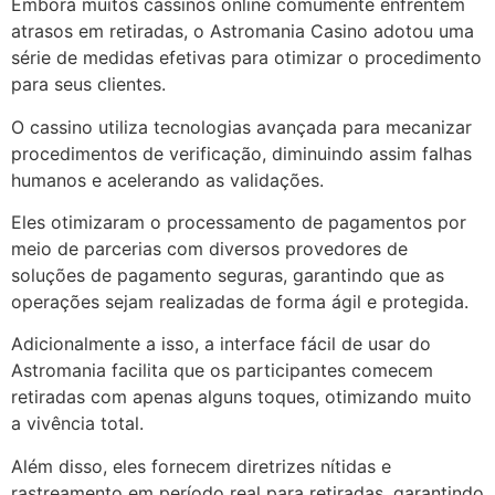
Embora muitos cassinos online comumente enfrentem
atrasos em retiradas, o Astromania Casino adotou uma
série de medidas efetivas para otimizar o procedimento
para seus clientes.
O cassino utiliza tecnologias avançada para mecanizar
procedimentos de verificação, diminuindo assim falhas
humanos e acelerando as validações.
Eles otimizaram o processamento de pagamentos por
meio de parcerias com diversos provedores de
soluções de pagamento seguras, garantindo que as
operações sejam realizadas de forma ágil e protegida.
Adicionalmente a isso, a interface fácil de usar do
Astromania facilita que os participantes comecem
retiradas com apenas alguns toques, otimizando muito
a vivência total.
Além disso, eles fornecem diretrizes nítidas e
rastreamento em período real para retiradas, garantindo