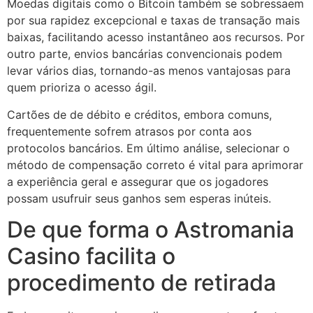
Moedas digitais como o Bitcoin também se sobressaem
por sua rapidez excepcional e taxas de transação mais
baixas, facilitando acesso instantâneo aos recursos. Por
outro parte, envios bancárias convencionais podem
levar vários dias, tornando-as menos vantajosas para
quem prioriza o acesso ágil.
Cartões de de débito e créditos, embora comuns,
frequentemente sofrem atrasos por conta aos
protocolos bancários. Em último análise, selecionar o
método de compensação correto é vital para aprimorar
a experiência geral e assegurar que os jogadores
possam usufruir seus ganhos sem esperas inúteis.
De que forma o Astromania
Casino facilita o
procedimento de retirada