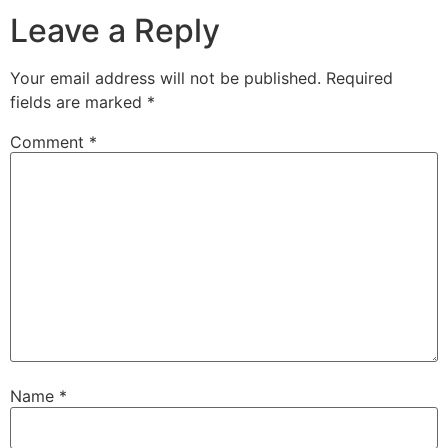
Leave a Reply
Your email address will not be published.
Required
fields are marked
*
Comment
*
Name
*