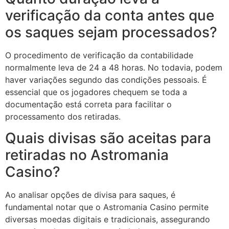
verificação da conta antes que
os saques sejam processados?
O procedimento de verificação da contabilidade
normalmente leva de 24 a 48 horas. No todavia, podem
haver variações segundo das condições pessoais. É
essencial que os jogadores chequem se toda a
documentação está correta para facilitar o
processamento dos retiradas.
Quais divisas são aceitas para
retiradas no Astromania
Casino?
Ao analisar opções de divisa para saques, é
fundamental notar que o Astromania Casino permite
diversas moedas digitais e tradicionais, assegurando