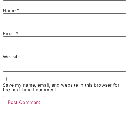
Name
*
Email
*
Website
Save my name, email, and website in this browser for
the next time I comment.