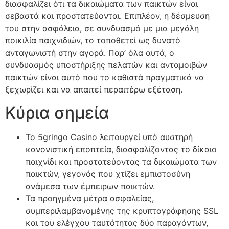
διασφαλίζει ότι τα δικαιώματα των παικτών είναι
σεβαστά και προστατεύονται. Επιπλέον, η δέσμευση
του στην ασφάλεια, σε συνδυασμό με μια μεγάλη
ποικιλία παιχνιδιών, το τοποθετεί ως δυνατό
ανταγωνιστή στην αγορά. Παρ’ όλα αυτά, ο
συνδυασμός υποστήριξης πελατών και ανταμοιβών
παικτών είναι αυτό που το καθιστά πραγματικά να
ξεχωρίζει και να απαιτεί περαιτέρω εξέταση.
Κύρια σημεία
Το 5gringo Casino λειτουργεί υπό αυστηρή
κανονιστική εποπτεία, διασφαλίζοντας το δίκαιο
παιχνίδι και προστατεύοντας τα δικαιώματα των
παικτών, γεγονός που χτίζει εμπιστοσύνη
ανάμεσα των έμπειρων παικτών.
Τα προηγμένα μέτρα ασφαλείας,
συμπεριλαμβανομένης της κρυπτογράφησης SSL
και του ελέγχου ταυτότητας δύο παραγόντων,