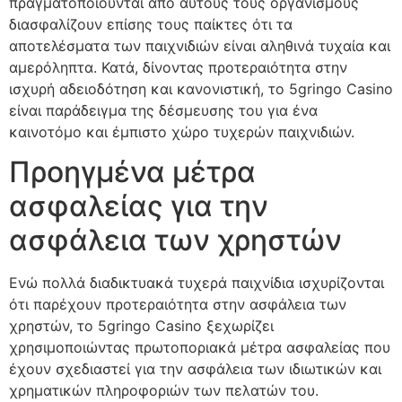
πραγματοποιούνται από αυτούς τους οργανισμούς
διασφαλίζουν επίσης τους παίκτες ότι τα
αποτελέσματα των παιχνιδιών είναι αληθινά τυχαία και
αμερόληπτα. Κατά, δίνοντας προτεραιότητα στην
ισχυρή αδειοδότηση και κανονιστική, το 5gringo Casino
είναι παράδειγμα της δέσμευσης του για ένα
καινοτόμο και έμπιστο χώρο τυχερών παιχνιδιών.
Προηγμένα μέτρα
ασφαλείας για την
ασφάλεια των χρηστών
Ενώ πολλά διαδικτυακά τυχερά παιχνίδια ισχυρίζονται
ότι παρέχουν προτεραιότητα στην ασφάλεια των
χρηστών, το 5gringo Casino ξεχωρίζει
χρησιμοποιώντας πρωτοποριακά μέτρα ασφαλείας που
έχουν σχεδιαστεί για την ασφάλεια των ιδιωτικών και
χρηματικών πληροφοριών των πελατών του.