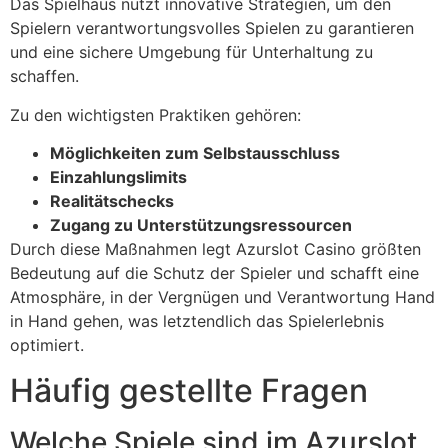
Das Spielhaus nutzt innovative Strategien, um den
Spielern verantwortungsvolles Spielen zu garantieren
und eine sichere Umgebung für Unterhaltung zu
schaffen.
Zu den wichtigsten Praktiken gehören:
Möglichkeiten zum Selbstausschluss
Einzahlungslimits
Realitätschecks
Zugang zu Unterstützungsressourcen
Durch diese Maßnahmen legt Azurslot Casino größten
Bedeutung auf die Schutz der Spieler und schafft eine
Atmosphäre, in der Vergnügen und Verantwortung Hand
in Hand gehen, was letztendlich das Spielerlebnis
optimiert.
Häufig gestellte Fragen
Welche Spiele sind im Azurslot