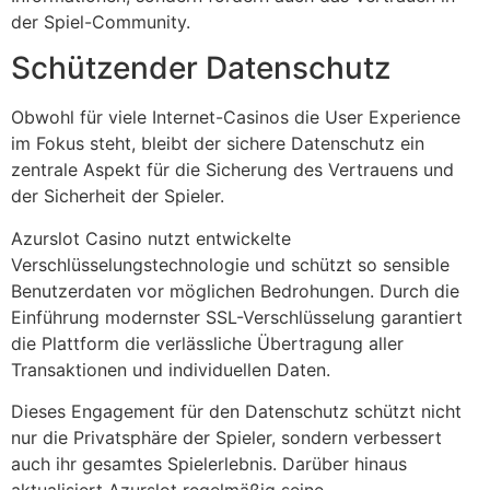
der Spiel-Community.
Schützender Datenschutz
Obwohl für viele Internet-Casinos die User Experience
im Fokus steht, bleibt der sichere Datenschutz ein
zentrale Aspekt für die Sicherung des Vertrauens und
der Sicherheit der Spieler.
Azurslot Casino nutzt entwickelte
Verschlüsselungstechnologie und schützt so sensible
Benutzerdaten vor möglichen Bedrohungen. Durch die
Einführung modernster SSL-Verschlüsselung garantiert
die Plattform die verlässliche Übertragung aller
Transaktionen und individuellen Daten.
Dieses Engagement für den Datenschutz schützt nicht
nur die Privatsphäre der Spieler, sondern verbessert
auch ihr gesamtes Spielerlebnis. Darüber hinaus