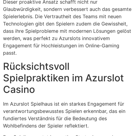
Dieser proaktive Ansatz schafft nicht nur
Glaubwürdigkeit, sondern verbessert auch das gesamte
Spielerlebnis. Die Vertrautheit des Teams mit neuen
Technologien gibt den Spielern zudem die Gewissheit,
dass ihre Spielprobleme mit modernen Lösungen gelöst
werden, was perfekt zu Azurslots innovativem
Engagement für Hochleistungen im Online-Gaming
passt.
Rücksichtsvoll
Spielpraktiken im Azurslot
Casino
Im Azurslot Spielhaus ist ein starkes Engagement für
verantwortungsbewusstes Spielen erkennbar, das ein
fundiertes Verständnis für die Bedeutung des
Wohlbefindens der Spieler reflektiert.