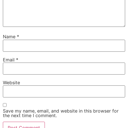
Name
*
Email
*
Website
Save my name, email, and website in this browser for
the next time I comment.