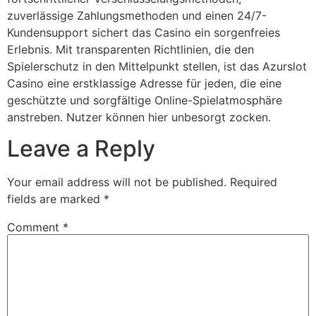
zuverlässige Zahlungsmethoden und einen 24/7-
Kundensupport sichert das Casino ein sorgenfreies
Erlebnis. Mit transparenten Richtlinien, die den
Spielerschutz in den Mittelpunkt stellen, ist das Azurslot
Casino eine erstklassige Adresse für jeden, die eine
geschützte und sorgfältige Online-Spielatmosphäre
anstreben. Nutzer können hier unbesorgt zocken.
Leave a Reply
Your email address will not be published.
Required
fields are marked
*
Comment
*