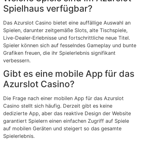
Spielhaus verfügbar?
Das Azurslot Casino bietet eine auffällige Auswahl an
Spielen, darunter zeitgemäße Slots, alte Tischspiele,
Live-Dealer-Erlebnisse und fortschrittliche neue Titel.
Spieler können sich auf fesselndes Gameplay und bunte
Grafiken freuen, die ihr Spielerlebnis signifikant
verbessern.
Gibt es eine mobile App für das
Azurslot Casino?
Die Frage nach einer mobilen App für das Azurslot
Casino stellt sich häufig. Derzeit gibt es keine
dedizierte App, aber das reaktive Design der Website
garantiert Spielern einen einfachen Zugriff auf Spiele
auf mobilen Geräten und steigert so das gesamte
Spielerlebnis.