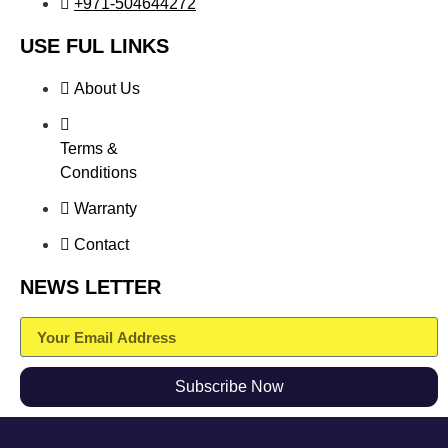
+971-504644272
USE FUL LINKS
About Us
Terms &
Conditions
Warranty
Contact
NEWS LETTER
Subscribe Now