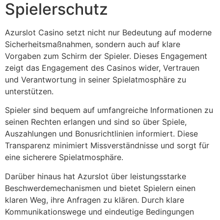
Spielerschutz
Azurslot Casino setzt nicht nur Bedeutung auf moderne
Sicherheitsmaßnahmen, sondern auch auf klare
Vorgaben zum Schirm der Spieler. Dieses Engagement
zeigt das Engagement des Casinos wider, Vertrauen
und Verantwortung in seiner Spielatmosphäre zu
unterstützen.
Spieler sind bequem auf umfangreiche Informationen zu
seinen Rechten erlangen und sind so über Spiele,
Auszahlungen und Bonusrichtlinien informiert. Diese
Transparenz minimiert Missverständnisse und sorgt für
eine sicherere Spielatmosphäre.
Darüber hinaus hat Azurslot über leistungsstarke
Beschwerdemechanismen und bietet Spielern einen
klaren Weg, ihre Anfragen zu klären. Durch klare
Kommunikationswege und eindeutige Bedingungen