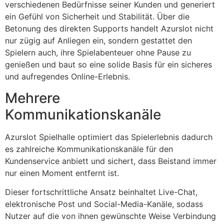
verschiedenen Bedürfnisse seiner Kunden und generiert
ein Gefühl von Sicherheit und Stabilität. Über die
Betonung des direkten Supports handelt Azurslot nicht
nur zügig auf Anliegen ein, sondern gestattet den
Spielern auch, ihre Spielabenteuer ohne Pause zu
genießen und baut so eine solide Basis für ein sicheres
und aufregendes Online-Erlebnis.
Mehrere
Kommunikationskanäle
Azurslot Spielhalle optimiert das Spielerlebnis dadurch
es zahlreiche Kommunikationskanäle für den
Kundenservice anbiett und sichert, dass Beistand immer
nur einen Moment entfernt ist.
Dieser fortschrittliche Ansatz beinhaltet Live-Chat,
elektronische Post und Social-Media-Kanäle, sodass
Nutzer auf die von ihnen gewünschte Weise Verbindung