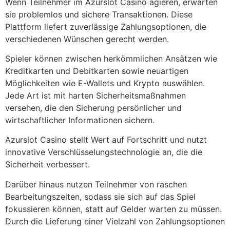
Wenn Teilnehmer im Azurslot Casino agieren, erwarten
sie problemlos und sichere Transaktionen. Diese
Plattform liefert zuverlässige Zahlungsoptionen, die
verschiedenen Wünschen gerecht werden.
Spieler können zwischen herkömmlichen Ansätzen wie
Kreditkarten und Debitkarten sowie neuartigen
Möglichkeiten wie E-Wallets und Krypto auswählen.
Jede Art ist mit harten Sicherheitsmaßnahmen
versehen, die den Sicherung persönlicher und
wirtschaftlicher Informationen sichern.
Azurslot Casino stellt Wert auf Fortschritt und nutzt
innovative Verschlüsselungstechnologie an, die die
Sicherheit verbessert.
Darüber hinaus nutzen Teilnehmer von raschen
Bearbeitungszeiten, sodass sie sich auf das Spiel
fokussieren können, statt auf Gelder warten zu müssen.
Durch die Lieferung einer Vielzahl von Zahlungsoptionen