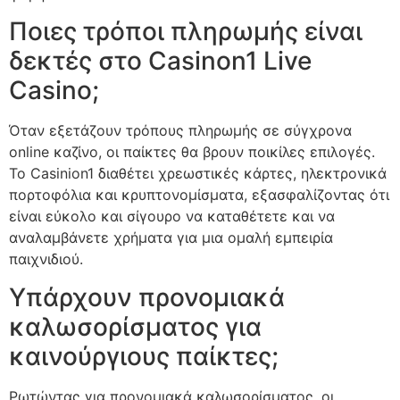
Ποιες τρόποι πληρωμής είναι
δεκτές στο Casinon1 Live
Casino;
Όταν εξετάζουν τρόπους πληρωμής σε σύγχρονα
online καζίνο, οι παίκτες θα βρουν ποικίλες επιλογές.
Το Casinion1 διαθέτει χρεωστικές κάρτες, ηλεκτρονικά
πορτοφόλια και κρυπτονομίσματα, εξασφαλίζοντας ότι
είναι εύκολο και σίγουρο να καταθέτετε και να
αναλαμβάνετε χρήματα για μια ομαλή εμπειρία
παιχνιδιού.
Υπάρχουν προνομιακά
καλωσορίσματος για
καινούργιους παίκτες;
Ρωτώντας για προνομιακά καλωσορίσματος, οι