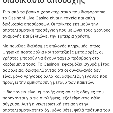
Ένα από τα βασικά χαρακτηριστικά που διαφοροποιεί
το Casinon1 Live Casino είναι η ταχεία και απλή
διαδικασία αποσύρσεων. Οι παίκτες εκτιμούν την
αποτελεσματική προσέγγιση που μειώνει τους χρόνους
αναμονής και βελτιώνει την εμπειρία χρήστη.
Με ποικίλες διαθέσιμες επιλογές πληρωμής, όπως
ψηφιακά πορτοφόλια και τραπεζικές μεταφορές, οι
χρήστες μπορούν να έχουν ταχεία πρόσβαση στα
κερδισμένα τους. Το Casinon1 εφαρμόζει ισχυρά μέτρα
ασφαλείας, διασφαλίζοντας ότι οι συναλλαγές δεν
είναι μόνο γρήγορες αλλά και ασφαλείς, γεγονός που
προάγει την εμπιστοσύνη μεταξύ των παικτών.
Η διαφάνεια είναι εμφανής στις σαφείς οδηγίες που
παρέχονται για τις αναλήψεις, εξαλείφοντας κάθε
σύγχυση. Αυτή η νεωτεριστική εστίαση στην
αποτελεσματικότητα όχι μόνο θέτει ψηλά πρότυπα του