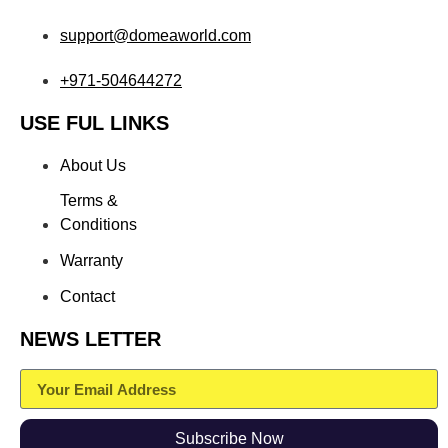
support@domeaworld.com
+971-504644272
USE FUL LINKS
About Us
Terms &
Conditions
Warranty
Contact
NEWS LETTER
Subscribe Now