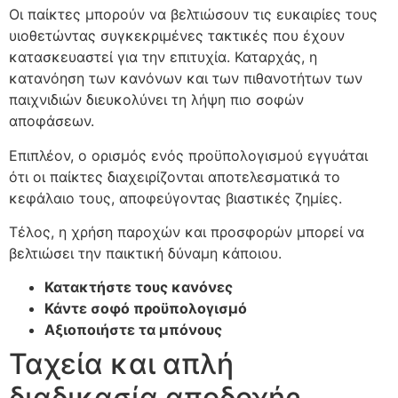
Οι παίκτες μπορούν να βελτιώσουν τις ευκαιρίες τους
υιοθετώντας συγκεκριμένες τακτικές που έχουν
κατασκευαστεί για την επιτυχία. Καταρχάς, η
κατανόηση των κανόνων και των πιθανοτήτων των
παιχνιδιών διευκολύνει τη λήψη πιο σοφών
αποφάσεων.
Επιπλέον, ο ορισμός ενός προϋπολογισμού εγγυάται
ότι οι παίκτες διαχειρίζονται αποτελεσματικά το
κεφάλαιο τους, αποφεύγοντας βιαστικές ζημίες.
Τέλος, η χρήση παροχών και προσφορών μπορεί να
βελτιώσει την παικτική δύναμη κάποιου.
Κατακτήστε τους κανόνες
Κάντε σοφό προϋπολογισμό
Αξιοποιήστε τα μπόνους
Ταχεία και απλή
διαδικασία αποδοχής