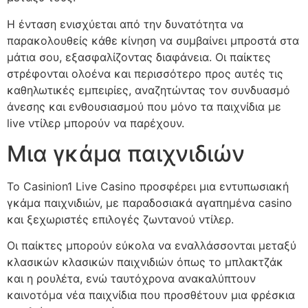
Η ένταση ενισχύεται από την δυνατότητα να
παρακολουθείς κάθε κίνηση να συμβαίνει μπροστά στα
μάτια σου, εξασφαλίζοντας διαφάνεια. Οι παίκτες
στρέφονται ολοένα και περισσότερο προς αυτές τις
καθηλωτικές εμπειρίες, αναζητώντας τον συνδυασμό
άνεσης και ενθουσιασμού που μόνο τα παιχνίδια με
live ντίλερ μπορούν να παρέχουν.
Μια γκάμα παιχνιδιών
Το Casinion1 Live Casino προσφέρει μια εντυπωσιακή
γκάμα παιχνιδιών, με παραδοσιακά αγαπημένα casino
και ξεχωριστές επιλογές ζωντανού ντίλερ.
Οι παίκτες μπορούν εύκολα να εναλλάσσονται μεταξύ
κλασικών κλασικών παιχνιδιών όπως το μπλακτζάκ
και η ρουλέτα, ενώ ταυτόχρονα ανακαλύπτουν
καινοτόμα νέα παιχνίδια που προσθέτουν μια φρέσκια