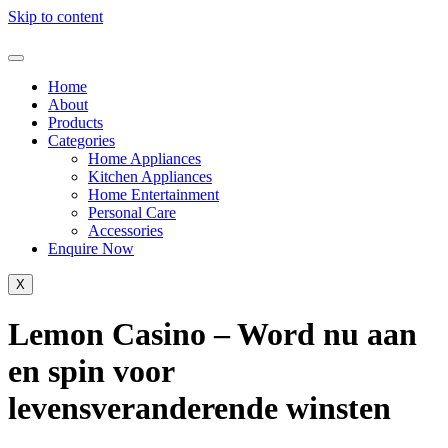
Skip to content
Home
About
Products
Categories
Home Appliances
Kitchen Appliances
Home Entertainment
Personal Care
Accessories
Enquire Now
X
Lemon Casino – Word nu aan
en spin voor
levensveranderende winsten