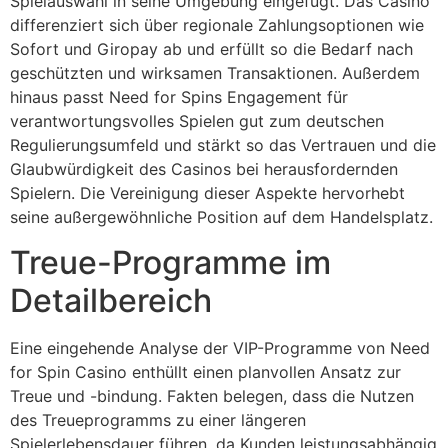
Spielauswahl in seine Umgebung eingefügt. Das Casino
differenziert sich über regionale Zahlungsoptionen wie
Sofort und Giropay ab und erfüllt so die Bedarf nach
geschützten und wirksamen Transaktionen. Außerdem
hinaus passt Need for Spins Engagement für
verantwortungsvolles Spielen gut zum deutschen
Regulierungsumfeld und stärkt so das Vertrauen und die
Glaubwürdigkeit des Casinos bei herausfordernden
Spielern. Die Vereinigung dieser Aspekte hervorhebt
seine außergewöhnliche Position auf dem Handelsplatz.
Treue-Programme im
Detailbereich
Eine eingehende Analyse der VIP-Programme von Need
for Spin Casino enthüllt einen planvollen Ansatz zur
Treue und -bindung. Fakten belegen, dass die Nutzen
des Treueprogramms zu einer längeren
Spielerlebensdauer führen, da Kunden leistungsabhängig