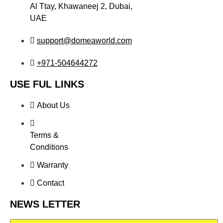
Al Ttay, Khawaneej 2, Dubai,
UAE
support@domeaworld.com
+971-504644272
USE FUL LINKS
About Us
Terms &
Conditions
Warranty
Contact
NEWS LETTER