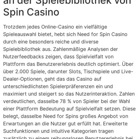
an der Spielebibliothek von
Spin Casino
Trotzdem jedes Online-Casino ein vielfältige
Spieleauswahl bietet, hebt sich Need for Spin Casino
durch eine besonders reiche und diverse
Spielebibliothek aus. Zahlenmäßige Analysen der
Nutzerfeedbacks zeigen, dass Spielvielfalt von
Plattform das Benutzererlebnis deutlich optimiert. Über
über 2.000 Spiele, darunter Slots, Tischspiele und Live-
Dealer-Optionen, geht das das Casino auf
unterschiedlichsten Spielerpräferenzen ein und
maximiert und steigert so das Nutzerinteraktion. Zahlen
verdeutlichen, dasselbe 78 % von Spieler bei der Wahl
einer Plattform Bedeutung auf Spielvielfalt setzen. Diese
belegt, dasselbe Need for Spins großes Angebot von
Erwartungen an die Nutzer gut erfüllt hat. Erweiterte
Suchfunktionen und intuitive Kategorien tragen
zusätzlich zu einem reibungslosen Benutzererlebnis bei,