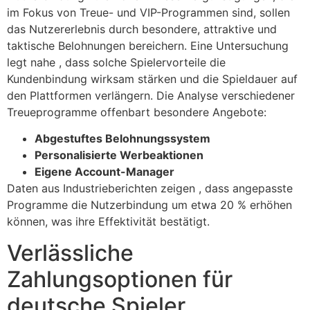
im Fokus von Treue- und VIP-Programmen sind, sollen
das Nutzererlebnis durch besondere, attraktive und
taktische Belohnungen bereichern. Eine Untersuchung
legt nahe , dass solche Spielervorteile die
Kundenbindung wirksam stärken und die Spieldauer auf
den Plattformen verlängern. Die Analyse verschiedener
Treueprogramme offenbart besondere Angebote:
Abgestuftes Belohnungssystem
Personalisierte Werbeaktionen
Eigene Account-Manager
Daten aus Industrieberichten zeigen , dass angepasste
Programme die Nutzerbindung um etwa 20 % erhöhen
können, was ihre Effektivität bestätigt.
Verlässliche
Zahlungsoptionen für
deutsche Spieler