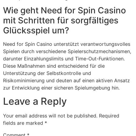
Wie geht Need for Spin Casino
mit Schritten für sorgfältiges
Glücksspiel um?
Need for Spin Casino unterstützt verantwortungsvolles
Spielen durch verschiedene Spielerschutzmechanismen,
darunter Einzahlungslimits und Time-Out-Funktionen.
Diese Maßnahmen sind entscheidend für die
Unterstützung der Selbstkontrolle und
Risikominimierung und deuten auf einen aktiven Ansatz
zur Entwicklung einer sicheren Spielumgebung hin.
Leave a Reply
Your email address will not be published.
Required
fields are marked
*
Comment
*