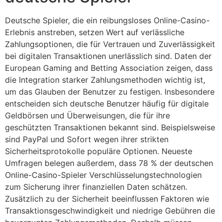
Deutsche Spieler, die ein reibungsloses Online-Casino-
Erlebnis anstreben, setzen Wert auf verlässliche
Zahlungsoptionen, die für Vertrauen und Zuverlässigkeit
bei digitalen Transaktionen unerlässlich sind. Daten der
European Gaming and Betting Association zeigen, dass
die Integration starker Zahlungsmethoden wichtig ist,
um das Glauben der Benutzer zu festigen. Insbesondere
entscheiden sich deutsche Benutzer häufig für digitale
Geldbörsen und Überweisungen, die für ihre
geschützten Transaktionen bekannt sind. Beispielsweise
sind PayPal und Sofort wegen ihrer strikten
Sicherheitsprotokolle populäre Optionen. Neueste
Umfragen belegen außerdem, dass 78 % der deutschen
Online-Casino-Spieler Verschlüsselungstechnologien
zum Sicherung ihrer finanziellen Daten schätzen.
Zusätzlich zu der Sicherheit beeinflussen Faktoren wie
Transaktionsgeschwindigkeit und niedrige Gebühren die