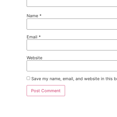
Name
*
Email
*
Website
Save my name, email, and website in this b