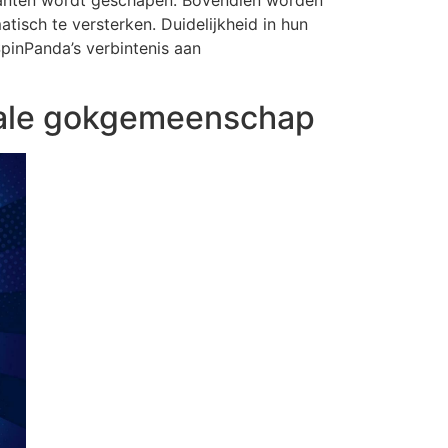
anten wordt geschapen. Bovendien worden
isch te versterken. Duidelijkheid in hun
SpinPanda’s verbintenis aan
itale gokgemeenschap