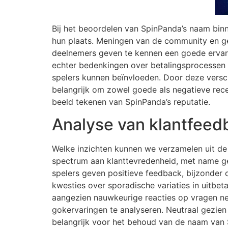
Bij het beoordelen van SpinPanda’s naam binn
hun plaats. Meningen van de community en get
deelnemers geven te kennen een goede ervarin
echter bedenkingen over betalingsprocessen en
spelers kunnen beïnvloeden. Door deze verschi
belangrijk om zowel goede als negatieve rec
beeld tekenen van SpinPanda’s reputatie.
Analyse van klantfeed
Welke inzichten kunnen we verzamelen uit d
spectrum aan klanttevredenheid, met name ge
spelers geven positieve feedback, bijzonder
kwesties over sporadische variaties in uitbet
aangezien nauwkeurige reacties op vragen neg
gokervaringen te analyseren. Neutraal gezien
belangrijk voor het behoud van de naam van 