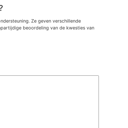
?
ondersteuning. Ze geven verschillende
partijdige beoordeling van de kwesties van