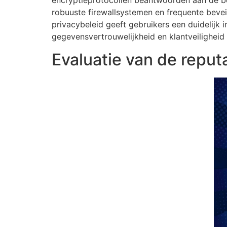
encryptieprotocollen beantwoorden aan de 
robuuste firewallsystemen en frequente bevei
privacybeleid geeft gebruikers een duidelijk 
gegevensvertrouwelijkheid en klantveiligheid
Evaluatie van de repu