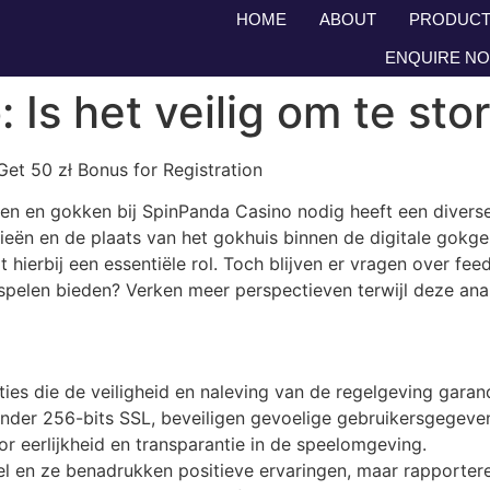
HOME
ABOUT
PRODUCT
ENQUIRE N
 Is het veilig om te sto
ren en gokken bij SpinPanda Casino nodig heeft een diverse
ieën en de plaats van het gokhuis binnen de digitale gokge
 hierbij een essentiële rol. Toch blijven er vragen over fee
 spelen bieden? Verken meer perspectieven terwijl deze ana
ies die de veiligheid en naleving van de regelgeving garan
der 256-bits SSL, beveiligen gevoelige gebruikersgegeve
r eerlijkheid en transparantie in de speelomgeving.
el en ze benadrukken positieve ervaringen, maar rapporter