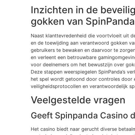
Inzichten in de bevei
gokken van SpinPanda
Naast klanttevredenheid die voortvloeit uit de
en de toewijding aan verantwoord gokken va
gebruikers te bewaken en daarvoor te zorgen d
en verleent een betrouwbare gamingomgeving
voor deelnemers om het bewustzijn over gokris
Deze stappen weerspiegelen SpinPanda’s verbi
het spel wordt getoond door controles door e
veiligheidsprotocollen en verantwoordelijk s
Veelgestelde vragen
Geeft Spinpanda Casino 
Het casino biedt naar gerucht diverse betaa