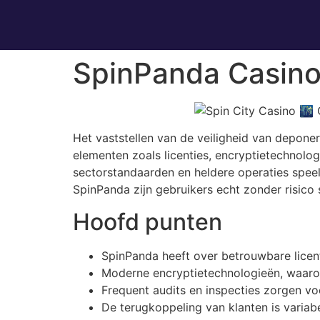
SpinPanda Casino:
Het vaststellen van de veiligheid van depone
elementen zoals licenties, encryptietechnolog
sectorstandaarden en heldere operaties speelt
SpinPanda zijn gebruikers echt zonder risico
Hoofd punten
SpinPanda heeft over betrouwbare licent
Moderne encryptietechnologieën, waaron
Frequent audits en inspecties zorgen voo
De terugkoppeling van klanten is variab