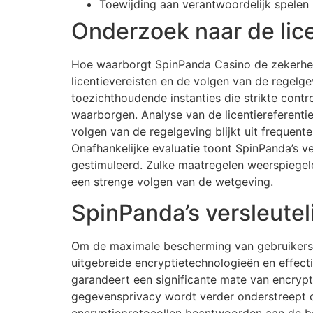
Toewijding aan verantwoordelijk spelen 
Onderzoek naar de lic
Hoe waarborgt SpinPanda Casino de zekerheid 
licentievereisten en de volgen van de regelg
toezichthoudende instanties die strikte contr
waarborgen. Analyse van de licentiereferenti
volgen van de regelgeving blijkt uit frequent
Onafhankelijke evaluatie toont SpinPanda’s v
gestimuleerd. Zulke maatregelen weerspiegele
een strenge volgen van de wetgeving.
SpinPanda’s versleut
Om de maximale bescherming van gebruikersg
uitgebreide encryptietechnologieën en effec
garandeert een significante mate van encrypti
gegevensprivacy wordt verder onderstreept d