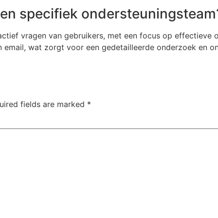
en specifiek ondersteuningsteam
actief vragen van gebruikers, met een focus op effectieve 
 email, wat zorgt voor een gedetailleerde onderzoek en on
uired fields are marked
*