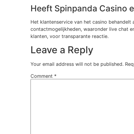
Heeft Spinpanda Casino e
Het klantenservice van het casino behandelt 
contactmogelijkheden, waaronder live chat en
klanten, voor transparante reactie.
Leave a Reply
Your email address will not be published.
Req
Comment
*