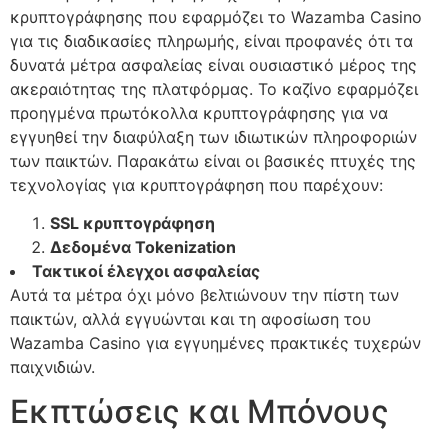
κρυπτογράφησης που εφαρμόζει το Wazamba Casino
για τις διαδικασίες πληρωμής, είναι προφανές ότι τα
δυνατά μέτρα ασφαλείας είναι ουσιαστικό μέρος της
ακεραιότητας της πλατφόρμας. Το καζίνο εφαρμόζει
προηγμένα πρωτόκολλα κρυπτογράφησης για να
εγγυηθεί την διαφύλαξη των ιδιωτικών πληροφοριών
των παικτών. Παρακάτω είναι οι βασικές πτυχές της
τεχνολογίας για κρυπτογράφηση που παρέχουν:
SSL κρυπτογράφηση
Δεδομένα Tokenization
Τακτικοί έλεγχοι ασφαλείας
Αυτά τα μέτρα όχι μόνο βελτιώνουν την πίστη των
παικτών, αλλά εγγυώνται και τη αφοσίωση του
Wazamba Casino για εγγυημένες πρακτικές τυχερών
παιχνιδιών.
Εκπτώσεις και Μπόνους