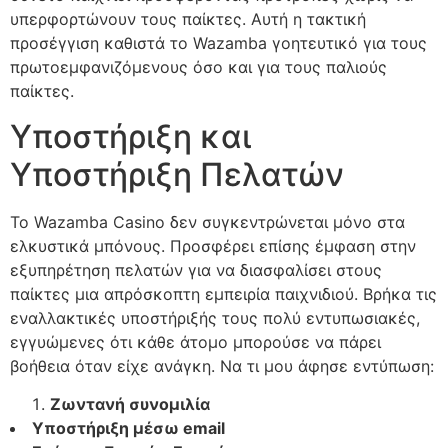
υπερφορτώνουν τους παίκτες. Αυτή η τακτική
προσέγγιση καθιστά το Wazamba γοητευτικό για τους
πρωτοεμφανιζόμενους όσο και για τους παλιούς
παίκτες.
Υποστήριξη και
Υποστήριξη Πελατών
Το Wazamba Casino δεν συγκεντρώνεται μόνο στα
ελκυστικά μπόνους. Προσφέρει επίσης έμφαση στην
εξυπηρέτηση πελατών για να διασφαλίσει στους
παίκτες μια απρόσκοπτη εμπειρία παιχνιδιού. Βρήκα τις
εναλλακτικές υποστήριξής τους πολύ εντυπωσιακές,
εγγυώμενες ότι κάθε άτομο μπορούσε να πάρει
βοήθεια όταν είχε ανάγκη. Να τι μου άφησε εντύπωση:
Ζωντανή συνομιλία
Υποστήριξη μέσω email