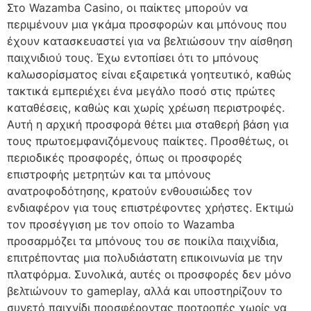
Στο Wazamba Casino, οι παίκτες μπορούν να
περιμένουν μια γκάμα προσφορών και μπόνους που
έχουν κατασκευαστεί για να βελτιώσουν την αίσθηση
παιχνιδιού τους. Έχω εντοπίσει ότι το μπόνους
καλωσορίσματος είναι εξαιρετικά γοητευτικό, καθώς
τακτικά εμπεριέχει ένα μεγάλο ποσό στις πρώτες
καταθέσεις, καθώς και χωρίς χρέωση περιστροφές.
Αυτή η αρχική προσφορά θέτει μια σταθερή βάση για
τους πρωτοεμφανιζόμενους παίκτες. Προσθέτως, οι
περιοδικές προσφορές, όπως οι προσφορές
επιστροφής μετρητών και τα μπόνους
ανατροφοδότησης, κρατούν ενθουσιώδες τον
ενδιαφέρον για τους επιστρέφοντες χρήστες. Εκτιμώ
τον προσέγγιση με τον οποίο το Wazamba
προσαρμόζει τα μπόνους του σε ποικίλα παιχνίδια,
επιτρέποντας μια πολυδιάστατη επικοινωνία με την
πλατφόρμα. Συνολικά, αυτές οι προσφορές δεν μόνο
βελτιώνουν το gameplay, αλλά και υποστηρίζουν το
συνετό παιχνίδι προσφέροντας προτροπές χωρίς να