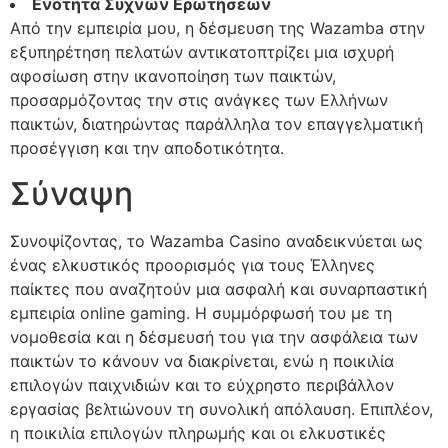
Ενότητα Συχνών Ερωτήσεων
Από την εμπειρία μου, η δέσμευση της Wazamba στην
εξυπηρέτηση πελατών αντικατοπτρίζει μια ισχυρή
αφοσίωση στην ικανοποίηση των παικτών,
προσαρμόζοντας την στις ανάγκες των Ελλήνων
παικτών, διατηρώντας παράλληλα τον επαγγελματική
προσέγγιση και την αποδοτικότητα.
Σύναψη
Συνοψίζοντας, το Wazamba Casino αναδεικνύεται ως
ένας ελκυστικός προορισμός για τους Έλληνες
παίκτες που αναζητούν μια ασφαλή και συναρπαστική
εμπειρία online gaming. Η συμμόρφωσή του με τη
νομοθεσία και η δέσμευσή του για την ασφάλεια των
παικτών το κάνουν να διακρίνεται, ενώ η ποικιλία
επιλογών παιχνιδιών και το εύχρηστο περιβάλλον
εργασίας βελτιώνουν τη συνολική απόλαυση. Επιπλέον,
η ποικιλία επιλογών πληρωμής και οι ελκυστικές