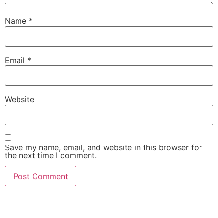
Name
*
Email
*
Website
Save my name, email, and website in this browser for
the next time I comment.