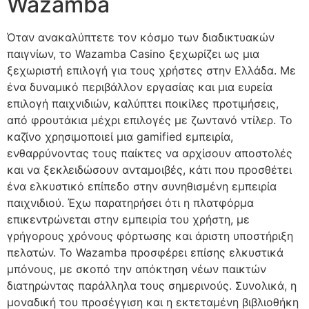
Wazamba
Όταν ανακαλύπτετε τον κόσμο των διαδικτυακών
παιγνίων, το Wazamba Casino ξεχωρίζει ως μια
ξεχωριστή επιλογή για τους χρήστες στην Ελλάδα. Με
ένα δυναμικό περιβάλλον εργασίας και μια ευρεία
επιλογή παιχνιδιών, καλύπτει ποικίλες προτιμήσεις,
από φρουτάκια μέχρι επιλογές με ζωντανό ντίλερ. Το
καζίνο χρησιμοποιεί μια gamified εμπειρία,
ενθαρρύνοντας τους παίκτες να αρχίσουν αποστολές
και να ξεκλειδώσουν ανταμοιβές, κάτι που προσθέτει
ένα ελκυστικό επίπεδο στην συνηθισμένη εμπειρία
παιχνιδιού. Έχω παρατηρήσει ότι η πλατφόρμα
επικεντρώνεται στην εμπειρία του χρήστη, με
γρήγορους χρόνους φόρτωσης και άριστη υποστήριξη
πελατών. Το Wazamba προσφέρει επίσης ελκυστικά
μπόνους, με σκοπό την απόκτηση νέων παικτών
διατηρώντας παράλληλα τους σημερινούς. Συνολικά, η
μοναδική του προσέγγιση και η εκτεταμένη βιβλιοθήκη