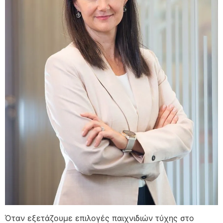
Όταν εξετάζουμε επιλογές παιχνιδιών τύχης στο