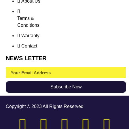
About Us
Terms &
Conditions
Warranty
Contact
NEWS LETTER
Subscribe Now
Copyright © 2023 All Rights Reserved