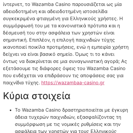
ίντερνετ, το Wazamba Casino παρουσιάζεται ως μία
αδειοδοτημένη και αδειοδοτημένη ιστοσελίδα
συγκεκριμένα φτιαγμένη για Ελληνικούς χρήστες. Η
συμμόρφωσή του με τα κανονιστικά πρότυπα και η
δέσμευσή του στην ασφάλεια των χρηστών είναι
σημαντική. Επιπλέον, η επιλογή παιχνιδιών τύχης
ικανοποιεί ποικίλα προτιμήσεις, ενώ η εμπειρία χρήστη
δείχνει να είναι βασικό σημείο. Όμως τι το κάνει
όντως να διακρίνεται σε μια συναγωνιστική αγορά; Ας
εξετάσουμε τις διάφορες όψεις του Wazamba Casino
που ενδέχεται να επιδράσουν τις αποφάσεις σας για
παιχνίδια τύχης.
https://wazambaa-casino.gr
Κύρια στοιχεία
Το Wazamba Casino δραστηριοποιείται με έγκυρη
άδεια τυχερών παιχνιδιών, εξασφαλίζοντας τη
συμμόρφωση με τις νομικές ρυθμίσεις και την
ασφάλεια των χρηστών για τους Ελληνικούς