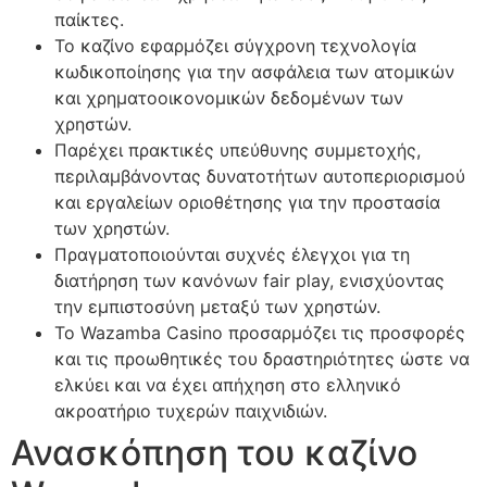
παίκτες.
Το καζίνο εφαρμόζει σύγχρονη τεχνολογία
κωδικοποίησης για την ασφάλεια των ατομικών
και χρηματοοικονομικών δεδομένων των
χρηστών.
Παρέχει πρακτικές υπεύθυνης συμμετοχής,
περιλαμβάνοντας δυνατοτήτων αυτοπεριορισμού
και εργαλείων οριοθέτησης για την προστασία
των χρηστών.
Πραγματοποιούνται συχνές έλεγχοι για τη
διατήρηση των κανόνων fair play, ενισχύοντας
την εμπιστοσύνη μεταξύ των χρηστών.
Το Wazamba Casino προσαρμόζει τις προσφορές
και τις προωθητικές του δραστηριότητες ώστε να
ελκύει και να έχει απήχηση στο ελληνικό
ακροατήριο τυχερών παιχνιδιών.
Ανασκόπηση του καζίνο